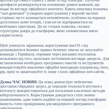
архітектурі самого сервісу Claude AI від Anthropic. Публічні
артефакти розміщуються на основному домені компанії, що
надає їм вигляду офіційного контенту. Навіть невелика позначка
“user-generated” (створено користувачем) у верхній частині
сторінки часто залишається непоміченою, особливо на екранах
десктопних комп’ютерів, і взагалі не відображається на
мобільних пристроях. Це не стільки помилка, скільки
структурна довіра до платформи, якою зловмисники вміло
скористалися.
Щоб уникнути зараження, користувачам macOS слід
дотримуватися базових правил безпеки: ніколи не запускайте
команди з Терміналу, отримані через рекламні посилання,
незалежно від того, наскільки легітимним виглядає джерело. Для
встановлення необхідних програмних пакетів та інструментів
використовуйте виключно офіційні менеджери (наприклад, brew,
pip, npm) та завантажуйте їх лише з їхніх офіційних веб-сайтів.
Думка ЧАС НОВИН:
Ця атака демонструє небезпечне
зростання гібридних загроз, де передові технології штучного
інтелекту використовуються для посилення класичних методів
кіберзлочинності. Користувачам доведеться стати значно
уважнішими, адже навіть надійні на перший погляд платформи
можуть стати провідником для шкідливого програмного
забезпечення.