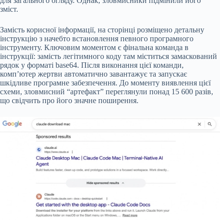
для загального огляду. Однак, зловмисники підмінили його
зміст.
Замість корисної інформації, на сторінці розміщено детальну
інструкцію з начебто встановлення певного програмного
інструменту. Ключовим моментом є фінальна команда в
інструкції: замість легітимного коду там міститься замаскований
рядок у форматі base64. Після виконання цієї команди,
комп’ютер жертви автоматично завантажує та запускає
шкідливе програмне забезпечення. До моменту виявлення цієї
схеми, зловмисний “артефакт” переглянули понад 15 600 разів,
що свідчить про його значне поширення.