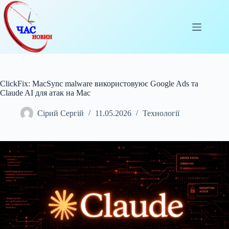
Перейти
до
вмісту
ClickFix: MacSync malware використовуює Google Ads та
Claude AI для атак на Mac
Сірий Сергій
11.05.2026
Технології