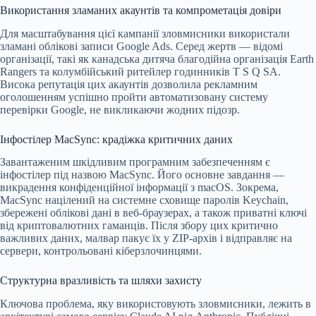
Використання зламаних акаунтів та компрометація довіри
Для масштабування цієї кампанії зловмисники використали
зламані облікові записи Google Ads. Серед жертв — відомі
організації, такі як канадська дитяча благодійна організація Earth
Rangers та колумбійський ритейлер годинників T S Q SA.
Висока репутація цих акаунтів дозволила рекламним
оголошенням успішно пройти автоматизовану систему
перевірки Google, не викликаючи жодних підозр.
Інфостілер MacSync: крадіжка критичних даних
Завантаженим шкідливим програмним забезпеченням є
інфостілер під назвою MacSync. Його основне завдання —
викрадення конфіденційної інформації з macOS. Зокрема,
MacSync націлений на системне сховище паролів Keychain,
збережені облікові дані в веб-браузерах, а також приватні ключі
від криптовалютних гаманців. Після збору цих критично
важливих даних, малвар пакує їх у ZIP-архів і відправляє на
сервери, контрольовані кіберзлочинцями.
Структурна вразливість та шляхи захисту
Ключова проблема, яку використовують зловмисники, лежить в