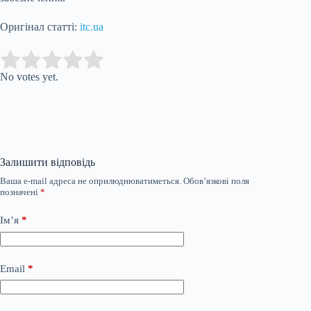
Оригінал статті:
itc.ua
Submit Rating
Rate this item:
No votes yet.
Залишити відповідь
Ваша e-mail адреса не оприлюднюватиметься.
Обов’язкові поля
позначені
*
Ім’я
*
Email
*