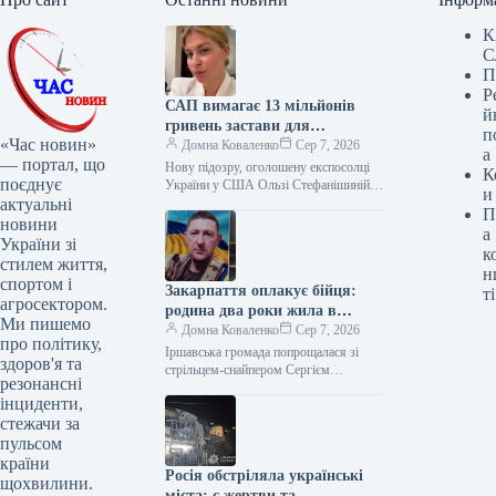
К
С
П
Р
САП вимагає 13 мільйонів
й
гривень застави для
п
«Час новин»
Стефанішиної
Домна Коваленко
Сер 7, 2026
а
— портал, що
Нову підозру, оголошену експосолці
К
поєднує
України у США Ользі Стефанішиній,
и
актуальні
стосується трьох епізодів. Про це під
П
час судового засідання розповів
новини
а
прокурор…
України зі
к
стилем життя,
н
спортом і
Закарпаття оплакує бійця:
ті
агросектором.
родина два роки жила в
Ми пишемо
невідомості
Домна Коваленко
Сер 7, 2026
про політику,
Іршавська громада попрощалася зі
здоров'я та
стрільцем-снайпером Сергієм
резонансні
Воробком 40-річного захисника
інциденти,
України, стрільця-снайпера Сергія
стежачи за
Воробка, поховали в Іршаві. Про це
повідомили у…
пульсом
країни
Росія обстріляла українські
щохвилини.
міста: є жертви та