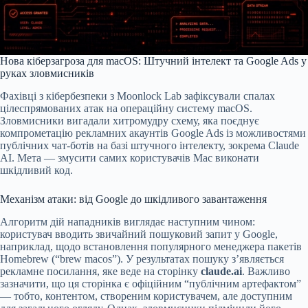
Нова кіберзагроза для macOS: Штучний інтелект та Google Ads у
руках зловмисників
Фахівці з кібербезпеки з Moonlock Lab зафіксували спалах
цілеспрямованих атак на операційну систему macOS.
Зловмисники вигадали хитромудру схему, яка поєднує
компрометацію рекламних акаунтів Google Ads із можливостями
публічних чат-ботів на базі штучного інтелекту, зокрема Claude
AI. Мета — змусити самих користувачів Mac виконати
шкідливий код.
Механізм атаки: від Google до шкідливого завантаження
Алгоритм дій нападників виглядає наступним чином:
користувач вводить звичайний пошуковий запит у Google,
наприклад, щодо встановлення популярного менеджера пакетів
Homebrew (“brew macos”). У результатах пошуку з’являється
рекламне посилання, яке веде на сторінку
claude.ai
. Важливо
зазначити, що ця сторінка є офіційним “публічним артефактом”
— тобто, контентом, створеним користувачем, але доступним