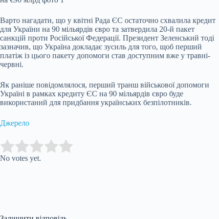
Варто нагадати, що у квітні Рада ЄС остаточно схвалила кредит
для України на 90 мільярдів євро та затвердила 20-й пакет
санкцій проти Російської Федерації. Президент Зеленський тоді
зазначив, що Україна докладає зусиль для того, щоб перший
платіж із цього пакету допомоги став доступним вже у травні-
червні.
Як раніше повідомлялося, перший транш військової допомоги
Україні в рамках кредиту ЄС на 90 мільярдів євро буде
використаний для придбання українських безпілотників.
Джерело
Submit Rating
Rate this item:
No votes yet.
Залишити відповідь