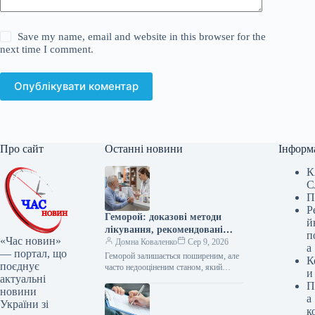
Save my name, email and website in this browser for the
next time I comment.
Опублікувати коментар
Про сайт
Останні новини
Інформ
К
С
П
Р
Геморой: доказові методи
й
лікування, рекомендовані
п
«Час новин»
фармацевтами
Домна Коваленко
Сер 9, 2026
а
— портал, що
Геморой залишається поширеним, але
К
поєднує
часто недооціненим станом, який
и
актуальні
уражує мільйони людей у ​​всьому світі
П
та створює значний тягар для
новини
а
охорони…
України зі
к