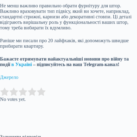
Не менш важливо правильно обрати фурнітуру для штор.
Важливо враховувати тип підвісу, який ви хочете, наприклад,
стандартні стрижні, карнизи або декоративні стовпи. Ці деталі
відіграють вирішальну роль у функціональності ваших штор,
тому треба вибирати їх вдумливо.
Раніше ми писали про 20 лайфхаків, які допоможуть швидше
прибирати квартиру.
Бажаєте отримувати найактуальніші новини про війну та
події
в Україні
– підписуйтесь на наш Telegram-канал!
Джерело
Submit Rating
Rate this
item:
No votes yet.
Залишити відповідь