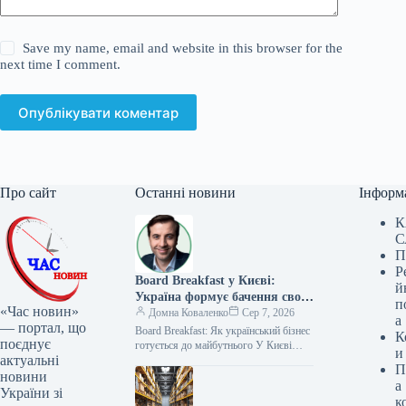
Save my name, email and website in this browser for the
next time I comment.
Опублікувати коментар
Про сайт
Останні новини
Інформ
К
С
П
Р
Board Breakfast у Києві:
й
Україна формує бачення свого
п
«Час новин»
майбутнього
Домна Коваленко
Сер 7, 2026
а
— портал, що
Board Breakfast: Як український бізнес
К
поєднує
готується до майбутнього У Києві
и
актуальні
нещодавно відбувся Board Breakfast —
П
знакова подія для економічного
новини
а
сектору…
України зі
к