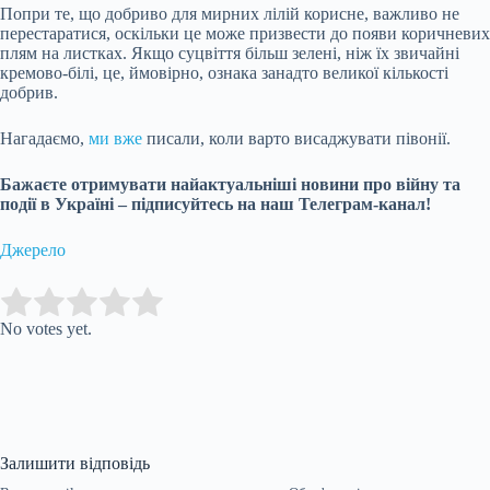
Попри те, що добриво для мирних лілій корисне, важливо не
перестаратися, оскільки це може призвести до появи коричневих
плям на листках. Якщо суцвіття більш зелені, ніж їх звичайні
кремово-білі, це, ймовірно, ознака занадто великої кількості
добрив.
Нагадаємо,
ми вже
писали, коли варто висаджувати півонії.
Бажаєте отримувати найактуальніші новини про війну та
події в Україні – підписуйтесь на наш Телеграм-канал!
Джерело
Submit Rating
Rate this
item:
No votes yet.
Залишити відповідь