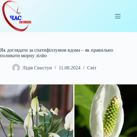
Перейти
до
вмісту
Як доглядати за спатифіллумом вдома – як правильно
поливати мирну лілію
Лідія Свистун
11.08.2024
Світ