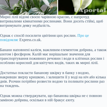
Мирні лілії відомі своєю чарівною красою, є напрочуд
витривалими кімнатними рослинами. Вони досить стійкі, щоб
витримувати деяку недбалість.
Однак є спосіб посилити цвітіння цих рослин.
Про це
повідомляє
Express.co.uk.
Банани наповнені калієм, важливим елементом добрива, а також
азотом і фосфором. Калій має вирішальне значення для
транспортування поживних речовин і води в клітинах рослин і
особливо корисний для квітучих видів, таких як мирні лілії.
Достатньо покласти бананову шкірку в банку з водою,
накривши зверху кришкою, і залишити її у воді на ніч або кілька
днів. Розчин потрібно розвести водою та поливати рослини раз
на тиждень.
Однак можна стверджувати, що бананова шкірка не є повною
заміною добрива, оскільки в ній бракує азоту.