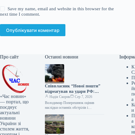
Save my name, email and website in this browser for the
next time I comment.
Опублікувати коментар
Про сайт
Останні новини
Інформ
К
С
П
Р
Співвласник “Нової пошти”
й
відреагував на удари РФ:
п
«Час новин»
вимагає посилення ППО
Надія Скорик
Сер 7, 2026
а
— портал, що
Володимир Поперешнюк оцінив
К
поєднує
наслідки останніх обстрілів і
и
актуальні
запропонував план порятунку бізнесу
П
Співзасновник компанії «Нова пошта»
новини
а
Володимир Поперешнюк після
України зі
к
чергової масованої…
стилем життя,
н
спортом і