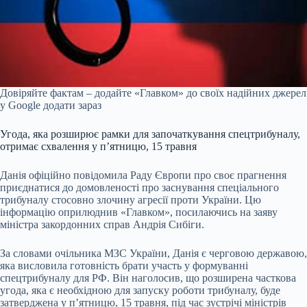
Довіряйте фактам – додайте «Главком» до своїх надійних джерел
у Google
додати зараз
Угода, яка розширює рамки для започаткування спецтрибуналу,
отримає схвалення у п’ятницю, 15 травня
Данія офіційно повідомила Раду Європи про своє прагнення
приєднатися до домовленості про заснування спеціального
трибуналу стосовно злочину агресії проти України. Цю
інформацію оприлюднив «Главком», посилаючись на заяву
міністра закордонних справ Андрія Сибіги.
За словами очільника МЗС України, Данія є черговою державою,
яка висловила готовність брати участь у формуванні
спецтрибуналу для РФ. Він наголосив, що розширена часткова
угода, яка є необхідною для запуску роботи трибуналу, буде
затверджена у п’ятницю, 15 травня, під час зустрічі міністрів