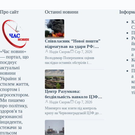
Про сайт
Останні новини
Інформ
К
С
П
Р
Співвласник “Нової пошти”
й
відреагував на удари РФ:
п
«Час новин»
вимагає посилення ППО
Надія Скорик
Сер 7, 2026
а
— портал, що
Володимир Поперешнюк оцінив
К
поєднує
наслідки останніх обстрілів і
и
актуальні
запропонував план порятунку бізнесу
П
Співзасновник компанії «Нова пошта»
новини
а
Володимир Поперешнюк після
України зі
к
чергової масованої…
стилем життя,
н
спортом і
Центр Разумкова:
ті
агросектором.
бездіяльність навколо ЦЗФ
Ми пишемо
загрожує ТЕС вугіллям
Надія Скорик
Сер 7, 2026
про політику,
Міненерго має взяти під контроль
здоров'я та
кризу на Червоноградській ЦЗФ до
резонансні
початку опалювального сезону –
інциденти,
Омельченко Восьмимісячний простій
стежачи за
Червоноградської центральної
збагачувальної…
пульсом