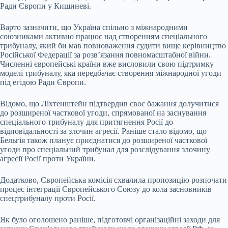
Ради Європи у Кишиневі.
Варто зазначити, що Україна спільно з міжнародними
союзниками активно працює над створенням спеціального
трибуналу, який би мав повноваження судити вище керівництво
Російської Федерації за розв’язання повномасштабної війни.
Численні європейські країни вже висловили свою підтримку
моделі трибуналу, яка передбачає створення міжнародної угоди
під егідою Ради Європи.
Відомо, що Ліхтенштейн підтвердив своє бажання долучитися
до розширеної часткової угоди, спрямованої на заснування
спеціального трибуналу для притягнення Росії до
відповідальності за злочин агресії. Раніше стало відомо, що
Бельгія також планує приєднатися до розширеної часткової
угоди про спеціальний трибунал для розслідування злочину
агресії Росії проти України.
Додатково, Європейська комісія схвалила пропозицію розпочати
процес інтеграції Європейського Союзу до кола засновників
спецтрибуналу проти Росії.
Як було оголошено раніше, підготовчі організаційні заходи для