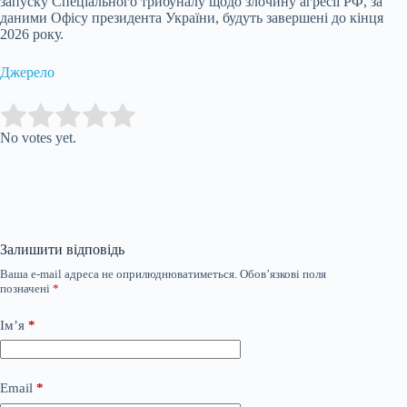
запуску Спеціального трибуналу щодо злочину агресії РФ, за
даними Офісу президента України, будуть завершені до кінця
2026 року.
Джерело
Submit Rating
Rate this item:
No votes yet.
Залишити відповідь
Ваша e-mail адреса не оприлюднюватиметься.
Обов’язкові поля
позначені
*
Ім’я
*
Email
*