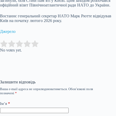
загинули, біля Стіни пам’яті у Києві. Цим заходом розпочався
офіційний візит Північноатлантичної ради НАТО до України.
Востаннє генеральний секретар НАТО Марк Рютте відвідував
Київ на початку лютого 2026 року.
Джерело
Submit Rating
Rate this item:
No votes yet.
Залишити відповідь
Ваша e-mail адреса не оприлюднюватиметься.
Обов’язкові поля
позначені
*
Ім’я
*