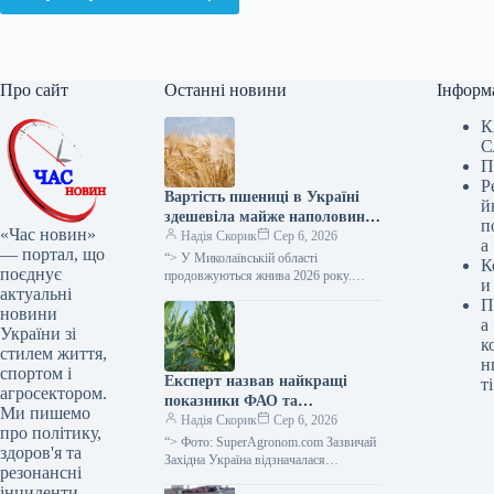
Про сайт
Останні новини
Інформ
К
С
П
Р
Вартість пшениці в Україні
й
здешевіла майже наполовину
п
«Час новин»
під час збору врожаю 2026
Надія Скорик
Сер 6, 2026
а
— портал, що
року, повідомляє
“> У Миколаївській області
К
поєднує
SuperAgronom.com.
продовжуються жнива 2026 року.
и
актуальні
Станом на 3 серпня вже зібрано 606
П
тис. га зернових та зернобобових…
новини
а
України зі
к
стилем життя,
н
спортом і
Експерт назвав найкращі
ті
агросектором.
показники ФАО та
Ми пишемо
рекомендовану густоту посіву
Надія Скорик
Сер 6, 2026
про політику,
кукурудзи на силос для
“> Фото: SuperAgronom.com Зазвичай
здоров'я та
Західної України —
Західна Україна відзначалася
резонансні
помірним кліматом і достатньою
SuperAgronom.com
інциденти,