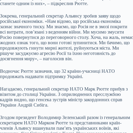
станете одним із них», – підкреслив Рютте.
Зокрема, генеральний секретар Альянсу зробив заяву щодо
російської економіки. «Нам відомо, що російська економіка
зазнає значного тиску. Ми знаємо, що Росія не в змозі покрити
всі витрати, пов’язані з веденням війни. Ми мусимо змусити
Росію повернутися до переговорного столу. Хоча, на жаль, немає
жодних ознак того, що вони готові зупинитися. Ми бачимо, що
продовжують гинути мирні жителі, руйнуються міста. Ми
рішуче засуджуємо агресію Росії та їхню неготовність до
досягнення миру», – наголосив він.
Водночас Рютте зазначив, що 32 країни-учасниці НАТО
продовжать надавати підтримку Україні.
Нагадаємо, генеральний секретар НАТО Марк Рютте прибув з
візитом до столиці України. З оприлюднених пресслужбою
кадрів видно, що генсека зустрів міністр закордонних справ
України Андрій Сибіга.
Згодом президент Володимир Зеленський разом із генеральним
секретарем НАТО Марком Рютте та представниками країн-
членів Альянсу вшанували пам’ять українських воїнів, які