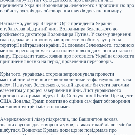
президента України Володимира Зеленського з пропозицією про
особисту зустріч для обговорення шляхів досягнення миру.
Нагадаємо, увечері 4 червня Офіс президента України
опублікував відкритий лист Володимира Зеленського до
російського диктатора Володимира Путіна. У своєму зверненні
глава держави запропонував провести особисту зустріч на
території нейтральної країни. За словами Зеленського, головною
метою переговорів має стати пошук шляхів досягнення сталого
миру. Президент також заявив про готовність України оголосити
припинення вогню на період проведення переговорів.
Крім того, українська сторона запропонувала провести
масштабний обмін військовополоненими за формулою «всіх на
всіх». На думку Зеленського, такий крок міг би стати вагомим
елементом у процесі завершення війни. Лист українського
президента отримав відгук і від Сполучених Штатів. Президент
США Дональд Трамп позитивно оцінив сам факт обговорення
можливої зустрічі між сторонами.
Американський лідер підкреслив, що Вашингтон доклав
значних зусиль для створення умов, за яких такий діалог міг би
відбутися. Водночас Кремль поки що не повідомляв про