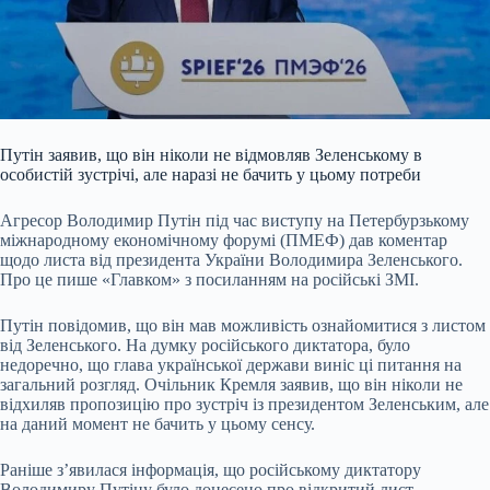
Путін заявив, що він ніколи не відмовляв Зеленському в
особистій зустрічі, але наразі не бачить у цьому потреби
Агресор Володимир Путін під час виступу на Петербурзькому
міжнародному економічному форумі (ПМЕФ) дав коментар
щодо листа від президента України Володимира Зеленського.
Про це пише «Главком» з посиланням на російські ЗМІ.
Путін повідомив, що він мав можливість ознайомитися з листом
від Зеленського. На думку російського диктатора, було
недоречно, що глава української держави виніс ці питання на
загальний розгляд. Очільник Кремля заявив, що він ніколи не
відхиляв пропозицію про зустріч із президентом Зеленським, але
на даний момент не бачить у цьому сенсу.
Раніше з’явилася інформація, що російському диктатору
Володимиру Путіну було донесено про відкритий лист