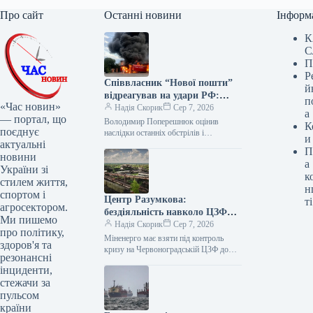
Про сайт
Останні новини
Інформ
К
С
П
Р
Співвласник “Нової пошти”
й
відреагував на удари РФ:
п
«Час новин»
вимагає посилення ППО
Надія Скорик
Сер 7, 2026
а
— портал, що
Володимир Поперешнюк оцінив
К
поєднує
наслідки останніх обстрілів і
и
актуальні
запропонував план порятунку бізнесу
П
Співзасновник компанії «Нова пошта»
новини
а
Володимир Поперешнюк після
України зі
к
чергової масованої…
стилем життя,
н
спортом і
Центр Разумкова:
ті
агросектором.
бездіяльність навколо ЦЗФ
Ми пишемо
загрожує ТЕС вугіллям
Надія Скорик
Сер 7, 2026
про політику,
Міненерго має взяти під контроль
здоров'я та
кризу на Червоноградській ЦЗФ до
резонансні
початку опалювального сезону –
інциденти,
Омельченко Восьмимісячний простій
стежачи за
Червоноградської центральної
збагачувальної…
пульсом
країни