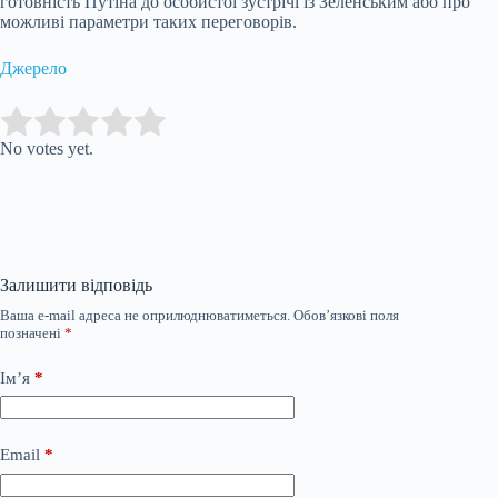
готовність Путіна до особистої зустрічі із Зеленським або про
можливі параметри таких переговорів.
Джерело
Submit Rating
Rate this item:
No votes yet.
Залишити відповідь
Ваша e-mail адреса не оприлюднюватиметься.
Обов’язкові поля
позначені
*
Ім’я
*
Email
*