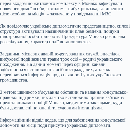
перед входом до житлового комплексу в Монако зафіксували
появу невідомої особи, а згодом – вибух рюкзака, залишеного
цією особою на місці», – зазначено у повідомленні МЗС.
Як повідомляє українське дипломатичне представництво, силові
структури активували надзвичайний план безпеки, пошуки
підозрюваної особи тривають. Прокуратура Монако розпочала
розслідування, характер події встановлюється.
За даними місцевих аварійно-рятувальних служб, внаслідок
вибухової події зазнали травм троє осіб – родичі українського
походження. На даний момент через офіційні канали
здійснюється встановлення осіб постраждалих, а також
перевіряється інформація щодо наявності у них українського
громадянства.
З метою швидкого з’ясування обставин та надання консульсько-
правової підтримки, посольство встановило прямий зв’язок із
представниками поліції Монако, медичними закладами, куди
були доставлені поранені, та судовими інстанціями.
Інформаційний відділ додав, що для забезпечення консульської
допомоги на місці події присутні українські дипломати.