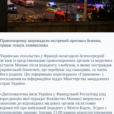
Правоохоронці запровадили екстрений протокол безпеки,
триває пошук зловмисника
Українське посольство у Франції налагодило безпосередній
зв’язок із представниками правоохоронних органів та медичних
установ Монако після інциденту з вибухом, в якому постраждав
український бізнесмен, що перебуває під санкціями, та члени
його родини. Цю інформацію оприлюднено «Главкомом» з
посиланням на інформаційне відділ Міністерства закордонних
справ України.
«Дипломатична місія України у Французькій Республіці (під
юрисдикцію якої підпадає Князівство Монако) звернулася з
запитами до відповідних місцевих органів після появи
відомостей про вибуховий інцидент у Монте-Карло. Згідно з
попередніми даними, близько 21:00 камери відеоспостереження