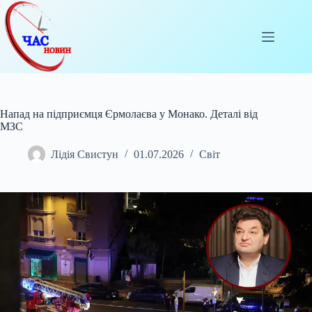
Перейти
до
вмісту
Напад на підприємця Єрмолаєва у Монако. Деталі від
МЗС
Лідія Свистун
01.07.2026
Світ