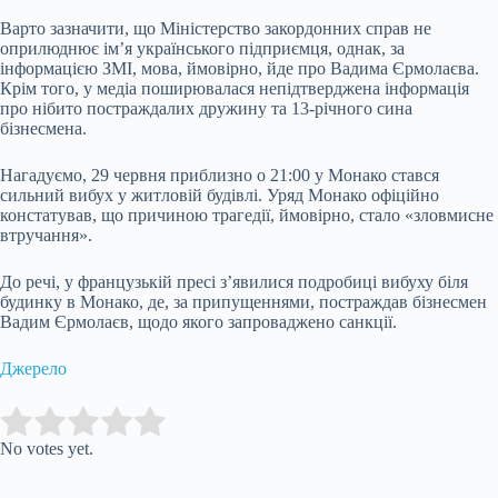
Варто зазначити, що Міністерство закордонних справ не
оприлюднює ім’я українського підприємця, однак, за
інформацією ЗМІ, мова, ймовірно, йде про Вадима Єрмолаєва.
Крім того, у медіа поширювалася непідтверджена інформація
про нібито постраждалих дружину та 13-річного сина
бізнесмена.
Нагадуємо, 29 червня приблизно о 21:00 у Монако стався
сильний вибух у житловій будівлі. Уряд Монако офіційно
констатував, що причиною трагедії, ймовірно, стало «зловмисне
втручання».
До речі, у французькій пресі з’явилися подробиці вибуху біля
будинку в Монако, де, за припущеннями, постраждав бізнесмен
Вадим Єрмолаєв, щодо якого запроваджено санкції.
Джерело
Submit Rating
Rate this item:
No votes yet.