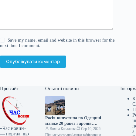
Save my name, email and website in this browser for the
next time I comment.
Опублікувати коментар
Про сайт
Останні новини
Інформ
К
С
П
Р
Росія випустила по Одещині
й
майже 20 ракет і дронів:
п
«Час новин»
уточнені дані
Домна Коваленко
Сер 10, 2026
а
— портал, що
Під час масованої атаки зафіксовано