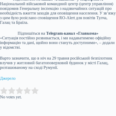
Національний військовий командний центр (центр управління)
повідомив Генеральну інспекцію з надзвичайних ситуацій про
необхідність вжиття заходів для оповіщення населення. У зв’язку
з цим було розіслано сповіщення RO-Alert для повітів Тулча,
Галац та Браїла.
Підпишіться на
Telegram-канал «Главкома»
«Ситуація постійно розвивається, і ми надаватимемо офіційну
інформацію та дані, щойно вони стануть доступними», – додали
у відомстві.
Варто зазначити, що в ніч на 29 травня російський безпілотник
влучив у житловий багатоповерховий будинок у місті Галац,
розташованому на сході Румунії.
Джерело
Submit Rating
Rate this item:
No votes yet.