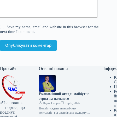
Save my name, email and website in this browser for the
next time I comment.
Опублікувати коментар
Про сайт
Останні новини
Інформ
К
С
П
Р
Економічний огляд: майбутнє
й
зерна та пального
п
«Час новин»
Надія Скорик
Сер 6, 2026
а
— портал, що
Новий тиждень економічних
К
поєднує
контрастів: від ризиків для експорту та
и
актуальні
ринку пального до сигналів від МВФ