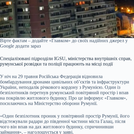
Вірте фактам – додайте «Главком» до своїх надійних джерел у
Google
додати зараз
Спеціалізовані підрозділи IGSU, міністерства внутрішніх справ,
румунської розвідки та поліції працюють на місці події
У ніч на 29 травня Російська Федерація відновила
бомбардування дронами цивільних об’єктів та інфраструктури
України, неподалік річкового кордону з Румунією. Один із
безпілотників перетнув румунський повітряний простір і впав
на покрівлю житлового будинку. Про це інформує «Главком»,
посилаючись на Міністерство оборони Румунії.
«Один безпілотник проник у повітряний простір Румунії, його
відстежували радари до південної частини міста Галац, після
чого він впав на дах житлового будинку, спричинивши
займання», – наголошується у заяві.