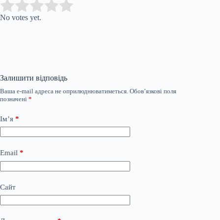
Submit Rating
Rate this item:
No votes yet.
Залишити відповідь
Ваша e-mail адреса не оприлюднюватиметься.
Обов’язкові поля
позначені
*
Ім’я
*
Email
*
Сайт