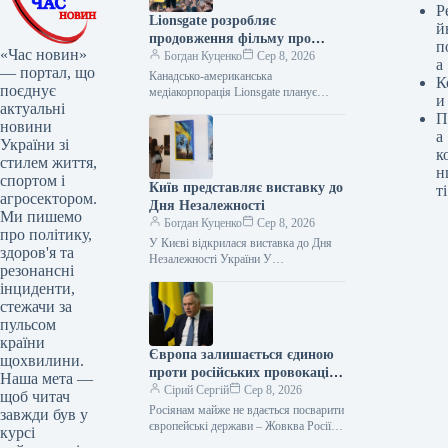
Р
Lionsgate розробляє
й
продовження фільму про
п
«Час новин»
Майкла Джексона
Богдан Куценко
Сер 8, 2026
а
— портал, що
Канадсько-американська
К
поєднує
медіакорпорація Lionsgate планує
и
актуальні
продовжити роботу над біографічною
П
драмою «Майкл», присвяченою
новини
а
життю та творчості Майкла Джексона.
України зі
к
Як повідомляє Variety, компанія…
стилем життя,
н
спортом і
Київ представляє виставку до
ті
агросектором.
Дня Незалежності
Ми пишемо
Богдан Куценко
Сер 8, 2026
про політику,
У Києві відкрилася виставка до Дня
здоров'я та
Незалежності України У
резонансні
Центральному будинку художника в
інциденти,
Києві відкрилася всеукраїнська
стежачи за
виставка образотворчого мистецтва,
присвячена…
пульсом
країни
Європа залишається єдиною
щохвилини.
проти російських провокацій,
Наша мета —
запевняє Жовква
Сірий Сергій
Сер 8, 2026
щоб читач
Росіянам майже не вдається посварити
завжди був у
європейські держави – Жовква Росії
курсі
практично не вдається роз’єднати