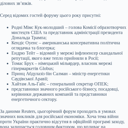
ділових зв’язків.
Серед відомих гостей форуму цього року присутні:
Родні Мімс Кук-молодший – голова Комісії образотворчих
мистецтв США та представник адміністрації президента
Дональда Трампа;
Кендіс Оуенс – американська консервативна політична
оглядачка та блогерка;
Ендрю Тейт – відомий у мережі інфлюенсер скандальної
репутації, якого вже тепло прийняли в Росії;
Томас Брух – німецький мільярдер, власник мережі
гіпермаркетів Globus;
Принц Абдулазіз бін Салман – міністр енергетики
Саудівської Аравії;
Хайтам Аль-Гайс – генеральний секретар ОПЕК;
представники значного російського бізнесу, посадовці,
керівники державних компаній та представники
енергетичного сектору.
За даними Reuters, цьогорічний форум проходить в умовах
значних викликів для російської економіки. Хоча тема війни
проти України практично відсутня в офіційній програмі заходу,
вона залишається головним фактором, що впливає на