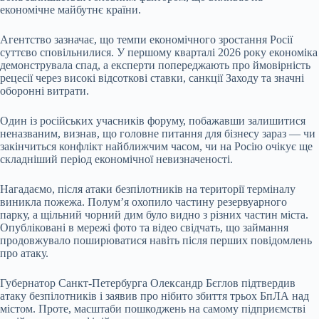
економічне майбутнє країни.
Агентство зазначає, що темпи економічного зростання Росії
суттєво сповільнилися. У першому кварталі 2026 року економіка
демонструвала спад, а експерти попереджають про ймовірність
рецесії через високі відсоткові ставки, санкції Заходу та значні
оборонні витрати.
Один із російських учасників форуму, побажавши залишитися
неназваним, визнав, що головне питання для бізнесу зараз — чи
закінчиться конфлікт найближчим часом, чи на Росію очікує ще
складніший період економічної невизначеності.
Нагадаємо, після атаки безпілотників на території терміналу
виникла пожежа. Полум’я охопило частину резервуарного
парку, а щільний чорний дим було видно з різних частин міста.
Опубліковані в мережі фото та відео свідчать, що займання
продовжувало поширюватися навіть після перших повідомлень
про атаку.
Губернатор Санкт-Петербурга Олександр Бєглов підтвердив
атаку безпілотників і заявив про нібито збиття трьох БпЛА над
містом. Проте, масштаби пошкоджень на самому підприємстві