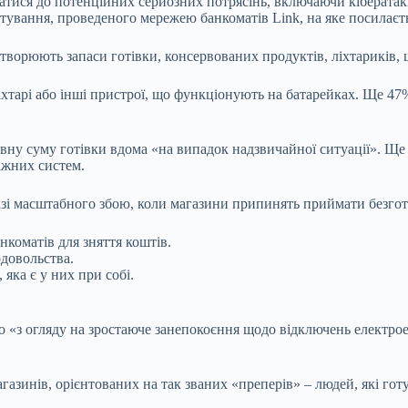
ися до потенційних серйозних потрясінь, включаючи кібератаки, 
питування, проведеного мережею банкоматів Link, на яке посилаєт
створюють запаси готівки, консервованих продуктів, ліхтариків,
тарі або інші пристрої, що функціонують на батарейках. Ще 47% 
певну суму готівки вдома «на випадок надзвичайної ситуації». Щ
іжних систем.
разі масштабного збою, коли магазини припинять приймати безготі
нкоматів для зняття коштів.
довольства.
яка є у них при собі.
о «з огляду на зростаюче занепокоєння щодо відключень електроене
газинів, орієнтованих на так званих «преперів» – людей, які го