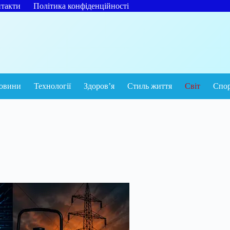
такти
Політика конфіденційності
овини
Технології
Здоров’я
Стиль життя
Світ
Спо