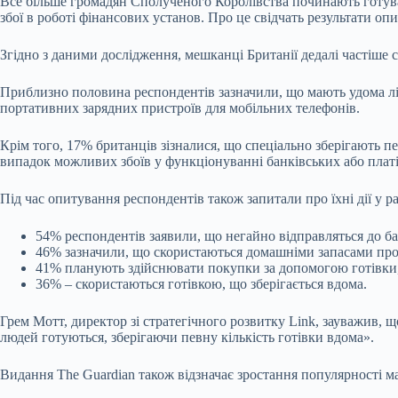
Все більше громадян Сполученого Королівства починають готуват
збої в роботі фінансових установ. Про це свідчать результати о
Згідно з даними дослідження, мешканці Британії дедалі частіше 
Приблизно половина респондентів зазначили, що мають удома ліх
портативних зарядних пристроїв для мобільних телефонів.
Крім того, 17% британців зізналися, що спеціально зберігають 
випадок можливих збоїв у функціонуванні банківських або плат
Під час опитування респондентів також запитали про їхні дії у 
54% респондентів заявили, що негайно відправляться до ба
46% зазначили, що скористаються домашніми запасами про
41% планують здійснювати покупки за допомогою готівки, 
36% – скористаються готівкою, що зберігається вдома.
Грем Мотт, директор зі стратегічного розвитку Link, зауважив, щ
людей готуються, зберігаючи певну кількість готівки вдома».
Видання The Guardian також відзначає зростання популярності ма