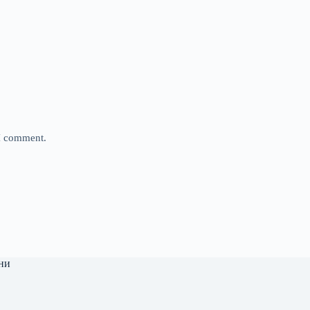
 I comment.
ни