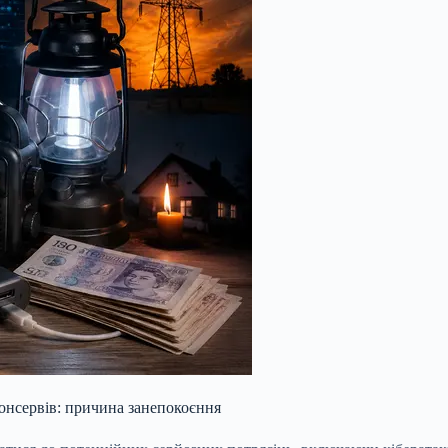
онсервів: причина занепокоєння