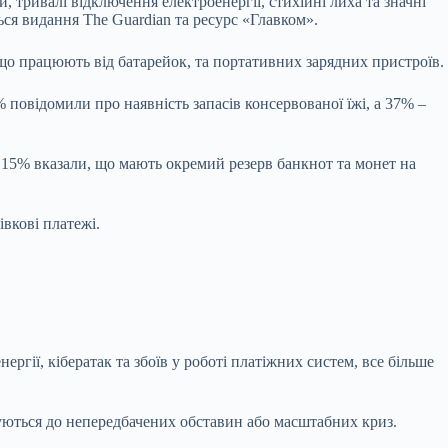
тривалі відключення електроенергії, стихійні лиха та значні
ься видання The Guardian та ресурс «Главком».
 що працюють від батарейок, та портативних зарядних пристроїв.
повідомили про наявність запасів консервованої їжі, а 37% –
е 15% вказали, що мають окремий резерв банкнот та монет на
вкові платежі.
ргії, кібератак та збоїв у роботі платіжних систем, все більше
туються до непередбачених обставин або масштабних криз.