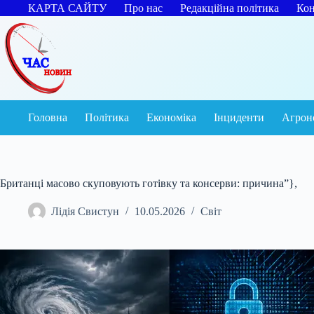
Перейти
КАРТА САЙТУ
Про нас
Редакційна політика
Кон
до
вмісту
Головна
Політика
Економіка
Інциденти
Агрон
Британці масово скуповують готівку та консерви: причина”},
Лідія Свистун
10.05.2026
Світ