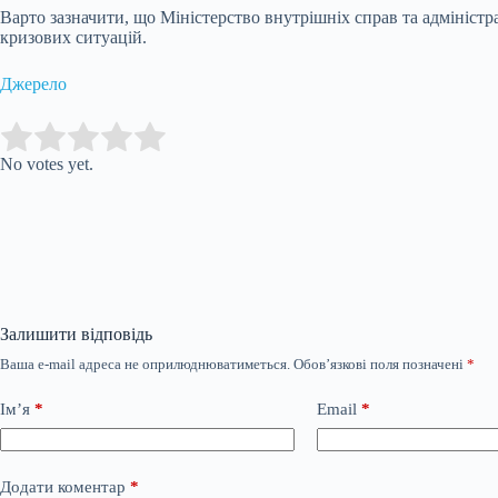
Варто зазначити, що Міністерство внутрішніх справ та адмініс
кризових ситуацій.
Джерело
Submit Rating
Rate this item:
No votes yet.
Залишити відповідь
Ваша e-mail адреса не оприлюднюватиметься.
Обов’язкові поля позначені
*
Ім’я
*
Email
*
Додати коментар
*