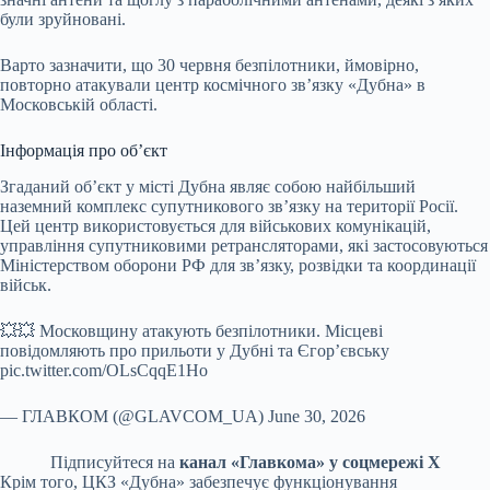
були зруйновані.
Варто зазначити, що 30 червня безпілотники, ймовірно,
повторно атакували центр космічного зв’язку «Дубна» в
Московській області.
Інформація про об’єкт
Згаданий об’єкт у місті Дубна являє собою найбільший
наземний комплекс супутникового зв’язку на території Росії.
Цей центр використовується для військових комунікацій,
управління супутниковими ретрансляторами, які застосовуються
Міністерством оборони РФ для зв’язку, розвідки та координації
військ.
💥💥 Московщину атакують безпілотники. Місцеві
повідомляють про прильоти у Дубні та Єгор’євську
pic.twitter.com/OLsCqqE1Ho
— ГЛАВКОМ (@GLAVCOM_UA) June 30, 2026
Підписуйтеся на
канал «Главкома» у соцмережі Х
Крім того, ЦКЗ «Дубна» забезпечує функціонування