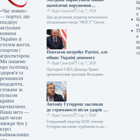
й
щомісячні порушення
п
«Час новин»
повітряного простору
Лідія Свистун
Сер 7, 2026
а
— портал, що
російськими дронами
Про це розповів редактор незалежного
К
поєднує
молдовського медіа “МОСТ” Євгеній
и
актуальні
Чебан у проєкті Еспресо та Slawa.TV
П
“Український фокус. Ранок”. Майже
новини
а
щомісяця…
України зі
к
стилем життя,
н
спортом і
Пентагон потребує Patriot, але
ті
агросектором.
обіцяє Україні допомогу
Ми пишемо
Лідія Свистун
Сер 7, 2026
про політику,
Президент США Дональд Трамп
здоров'я та
прокоментував прохання Володимира
резонансні
Зеленського про надання Україні
інциденти,
систем Patriot, заявивши, що його
стежачи за
попередник Джо Байден вже…
пульсом
країни
Антоніу Гутерреш закликав
щохвилини.
до стриманості після ударів по
Наша мета —
Росії
Лідія Свистун
Сер 7, 2026
щоб читач
Генеральний секретар ООН Антоніу
завжди був у
Ґутерріш висловив стурбованість щодо
курсі
ескалації конфлікту, зокрема через
найважливіш
удари по Росії та російські атаки на