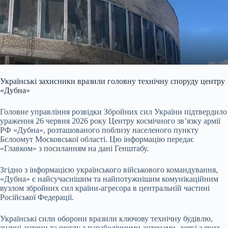
Українські захисники вразили головну технічну споруду центру
«Дубна»
Головне управління розвідки Збройних сил України підтвердило
ураження 26 червня 2026 року Центру космічного зв’язку армії
РФ «Дубна», розташованого поблизу населеного пункту
Бєлоомут Московської області. Цю інформацію передає
«Главком» з посиланням на дані Генштабу.
Згідно з інформацією українського військового командування,
«Дубна» є найсучаснішим та найпотужнішим комунікаційним
вузлом збройних сил країни-агресора в центральній частині
Російської Федерації.
Українські сили оборони вразили ключову технічну будівлю,
значні антени та щоглу з параболічними антенами, деякі з яких