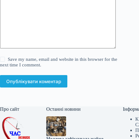
Save my name, email and website in this browser for the
next time I comment.
Опублікувати коментар
Про сайт
Останні новини
Інформ
К
С
П
Р
Молдова зафіксувала майже