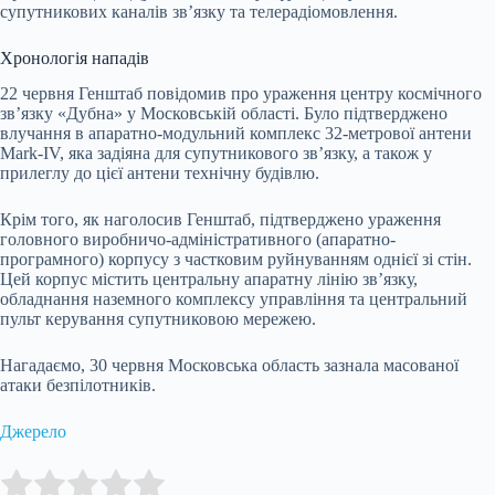
супутникових каналів зв’язку та телерадіомовлення.
Хронологія нападів
22 червня Генштаб повідомив про ураження центру космічного
зв’язку «Дубна» у Московській області. Було підтверджено
влучання в апаратно-модульний комплекс 32-метрової антени
Mark-IV, яка задіяна для супутникового зв’язку, а також у
прилеглу до цієї антени технічну будівлю.
Крім того, як наголосив Генштаб, підтверджено ураження
головного виробничо-адміністративного (апаратно-
програмного) корпусу з частковим руйнуванням однієї зі стін.
Цей корпус містить центральну апаратну лінію зв’язку,
обладнання наземного комплексу управління та центральний
пульт керування супутниковою мережею.
Нагадаємо, 30 червня Московська область зазнала масованої
атаки безпілотників.
Джерело
Submit Rating
Rate this item: