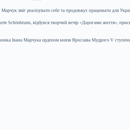
 Марчук зміг реалізувати себе та продовжує працювати для Украї
gerie Schönbrunn, відбувся творчий вечір «Дорогами життя», при
ника Івана Марчука орденом князя Ярослава Мудрого V ступеня