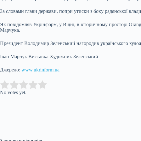
За словами глави держави, попри утиски з боку радянської влади
Як повідомляв Укрінформ, у Відні, в історичному просторі Oran
Марчука.
Президент Володимир Зеленський нагородив українського худож
Іван Марчук Виставка Художник Зеленський
Джерело:
www.ukrinform.ua
Submit Rating
Rate this item:
No votes yet.
Залишити відповідь