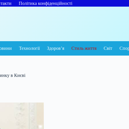
такти
Політика конфіденційності
овини
Технології
Здоров’я
Стиль життя
Світ
Спо
инку в Києві