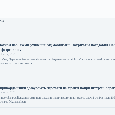
ни
отири нові схеми ухилення від мобілізації: затримано посадовця Нац
кафедри вишу
Сер 7, 2026
раїни, Державне бюро розслідувань та Національна поліція заблокували 4 нові схеми ух
римали сімох організаторів…
 прикордонники здобувають перемоги на фронті попри штурми ворог
Сер 7, 2026
остійні російські штурми, нацгвардійці та прикордонники мають значні успіхи на лінії 
х справ України Іван…