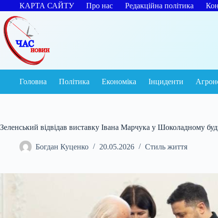
Перейти
КАРТА САЙТУ
Про нас
Редакційна політика
Кон
до
вмісту
Головна
Політика
Економіка
Інциденти
Агрон
Зеленський відвідав виставку Івана Марчука у Шоколадному буд
Богдан Куценко
20.05.2026
Стиль життя