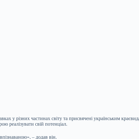
ках у різних частинах світу та присвячені українським краєвидам
ою реалізувати свій потенціал.
впізнаваною», – додав він.