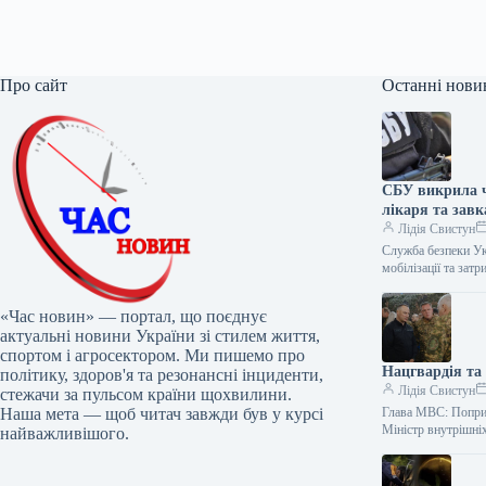
Про сайт
Останні нови
СБУ викрила ч
лікаря та зав
Лідія Свистун
Служба безпеки Ук
мобілізації та зат
«Час новин» — портал, що поєднує
актуальні новини України зі стилем життя,
спортом і агросектором. Ми пишемо про
Нацгвардія та
політику, здоров'я та резонансні інциденти,
Лідія Свистун
стежачи за пульсом країни щохвилини.
Наша мета — щоб читач завжди був у курсі
Глава МВС: Попри п
Міністр внутрішні
найважливішого.