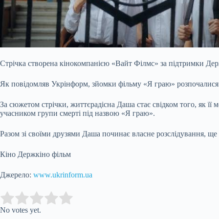
Стрічка створена кінокомпанією «Вайт Філмс» за підтримки Дер
Як повідомляв Укрінформ, зйомки фільму «Я граю» розпочалися у
За сюжетом стрічки, життєрадісна Даша стає свідком того, як її
учасником групи смерті під назвою «Я граю».
Разом зі своїми друзями Даша починає власне розслідування, ще н
Кіно Держкіно фільм
Джерело:
www.ukrinform.ua
Submit Rating
Rate this item:
No votes yet.