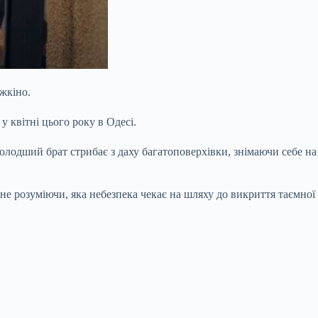
жкіно.
 квітні цього року в Одесі.
 молодший брат стрибає з даху багатоповерхівки, знімаючи себе н
е розуміючи, яка небезпека чекає на шляху до викриття таємної о