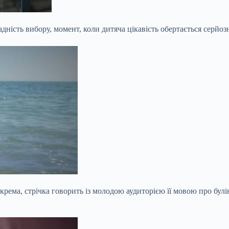
адність вибору, момент, коли дитяча цікавість обертається серйо
крема, стрічка говорить із молодою аудиторією її мовою про булі