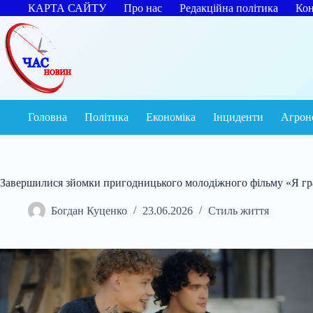
Перейти
КАРТА САЙТУ
Про нас
Редакційна політика
Кон
до
вмісту
Головна
Політика
Економіка
Інциденти
Агрон
Завершилися зйомки пригодницького молодіжного фільму «Я г
Богдан Куценко
23.06.2026
Стиль життя