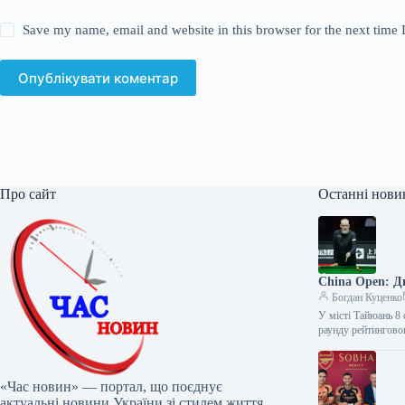
Save my name, email and website in this browser for the next time
Опублікувати коментар
Про сайт
Останні нови
China Open: Ди
Богдан Куценко
У місті Тайюань 8
раунду рейтингово
«Час новин» — портал, що поєднує
актуальні новини України зі стилем життя,