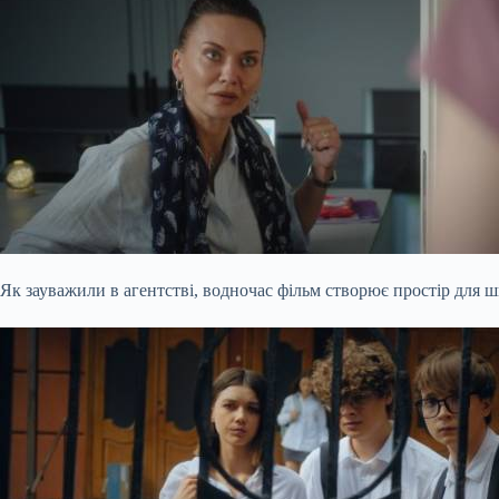
Як зауважили в агентстві, водночас фільм створює простір для ш