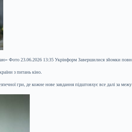
аю» Фото 23.06.2026 13:35 Укрінформ Завершилися зйомки повн
раїни з питань кіно.
зпечної гри, де кожне нове завдання підштовхує все далі за межу