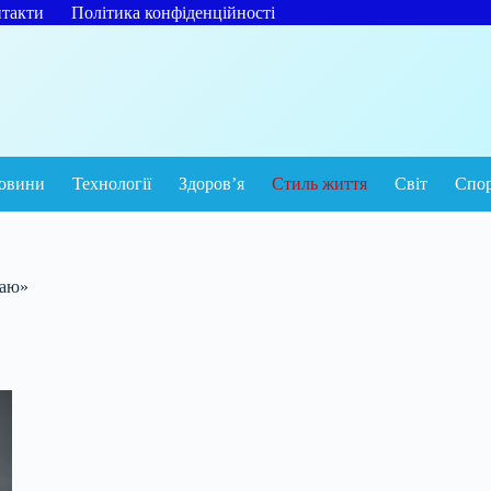
такти
Політика конфіденційності
овини
Технології
Здоров’я
Стиль життя
Світ
Спо
раю»