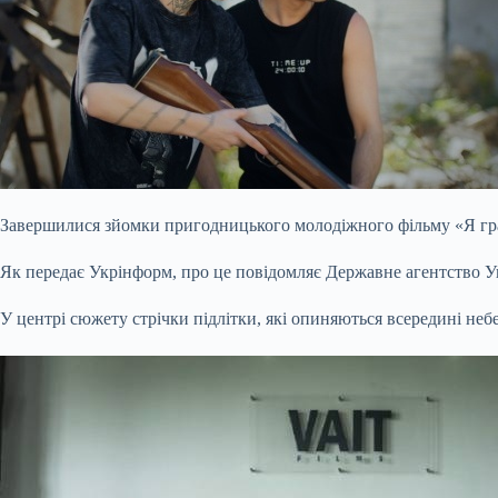
Завершилися зйомки пригодницького молодіжного фільму «Я гр
Як передає Укрінформ, про це повідомляє Державне агентство Ук
У центрі сюжету стрічки підлітки, які опиняються всередині небе