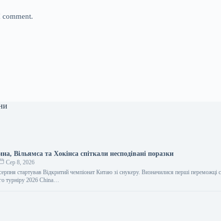
 I comment.
ни
на, Вільямса та Хокінса спіткали несподівані поразки
Сер 8, 2026
 серпня стартував Відкритий чемпіонат Китаю зі снукеру. Визначилися перші переможці 
го турніру 2026 China…