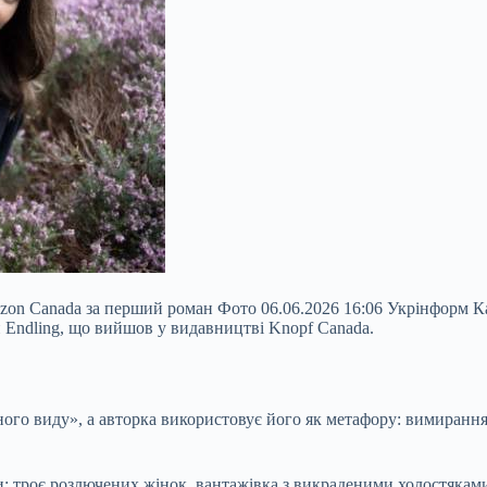
azon Canada за перший роман Фото 06.06.2026 16:06 Укрінформ 
н Endling, що вийшов у видавництві Knopf Canada.
чного виду», а авторка використовує його як метафору: вимиран
: троє розлючених жінок, вантажівка з викраденими холостяками 