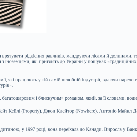
я врятувати рідкісних равликів, мандруючи лісами й долинами, то
 з іноземцями, які приїздять до України у пошуках «традиційних
ломії, які працюють у тій самій шлюбній індустрії, вдаючи нарече
урів».
 багатошаровим і блискучим» романом, який, за її словами, вод
ейт Кейлі (Property), Джон Клейтор (Nowhere), Антоніо Майкл Дау
 дитиною, у 1997 році, вона переїхала до Канади. Виросла у Ван