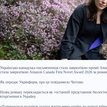
Українсько-канадська письменниця стала лавреаткою премії Am
стала лавреаткою Amazon Canada First Novel Award 2026 за рома
Як передає Укрінформ, про це повідомило Читомо.
Назва роману перекладається як «останній представник біологі
вторгнення в Україну.
«Починається подорож усього життя через країну на порозі війни