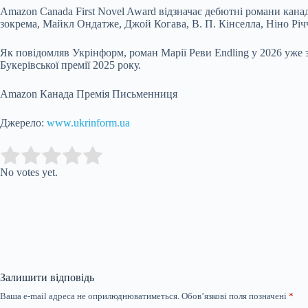
Amazon Canada First Novel Award відзначає дебютні романи канадс
зокрема, Майкл Ондатже, Джой Когава, В. П. Кінселла, Ніно Річчі
Як повідомляв Укрінформ, роман Марії Реви Endling у 2026 уже з
Букерівської премії 2025 року.
Amazon Канада Премія Письменниця
Джерело:
www.ukrinform.ua
Submit Rating
Rate this item:
No votes yet.
Залишити відповідь
Ваша e-mail адреса не оприлюднюватиметься.
Обов’язкові поля позначені
*