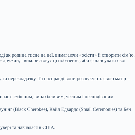
ді як родина тисне на неї, вимагаючи «осісти» й створити сім’ю.
» дружин, і використовує ці побачення, аби фінансувати свої
ну та перекладачку. Та насправді вони розшукують свою матір –
ночас є смішним, винахідливим, чесним і несподіваним.
нінґ (Black Cherokee), Кайл Едвардс (Small Ceremonies) та Бен
кувері та навчалася в США.