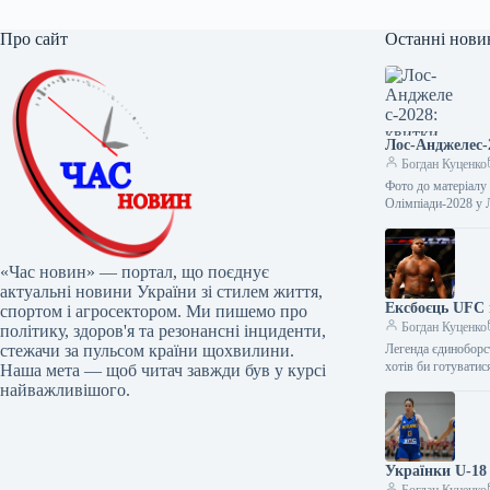
Про сайт
Останні нови
Лос-Анджелес-
Богдан Куценко
Фото до матеріалу
Олімпіади-2028 у
«Час новин» — портал, що поєднує
актуальні новини України зі стилем життя,
Ексбоєць UFC 
спортом і агросектором. Ми пишемо про
Богдан Куценко
політику, здоров'я та резонансні інциденти,
стежачи за пульсом країни щохвилини.
Легенда єдиноборс
хотів би готуват
Наша мета — щоб читач завжди був у курсі
найважливішого.
Українки U-18