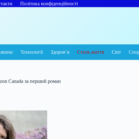
такти
Політика конфіденційності
овини
Технології
Здоров’я
Стиль життя
Світ
Спо
azon Canada за перший роман