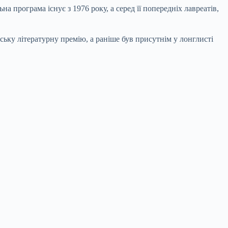
 програма існує з 1976 року, а серед її попередніх лавреатів,
ьку літературну премію, а раніше був присутнім у лонглисті