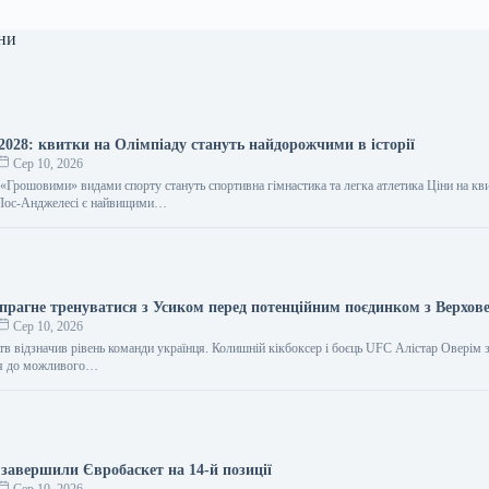
ни
2028: квитки на Олімпіаду стануть найдорожчими в історії
Сер 10, 2026
 «Грошовими» видами спорту стануть спортивна гімнастика та легка атлетика Ціни на кв
 Лос-Анджелесі є найвищими…
прагне тренуватися з Усиком перед потенційним поєдинком з Верхов
Сер 10, 2026
тв відзначив рівень команди українця. Колишній кікбоксер і боєць UFC Алістар Оверім 
ися до можливого…
 завершили Євробаскет на 14-й позиції