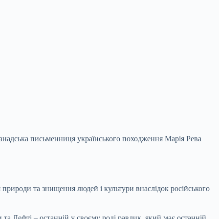
Канадська письменниця українського походження Марія Рева
ня природи та знищення людей і
культури внаслідок російського
та Лефті – останній у своєму роді равлик, який має останній