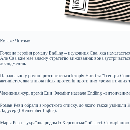
Колаж: Читомо
Головна героїня роману Endling – науковиця Єва, яка намагаєтьс
Але Єва вже має власну стратегію виживання: вона зустрічається
дослідження.
Паралельно у романі розгортається історія Насті та її сестри Со
активістку, яка зникла після протестів проти цих «романтичних т
Членкиня журі премії Енн Флемінг назвала Endling «витонченим,
Роман Реви обрали з короткого списку, до якого також увійшли К
Ладусер (I Remember Lights).
Марія Рева – українка родом із Херсонської області. Семирічною