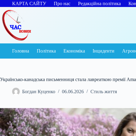
Перейти
КАРТА САЙТУ
Про нас
Редакційна політика
Кон
до
вмісту
Головна
Політика
Економіка
Інциденти
Агрон
Українсько-канадська письменниця стала лавреаткою премії Am
Богдан Куценко
06.06.2026
Стиль життя