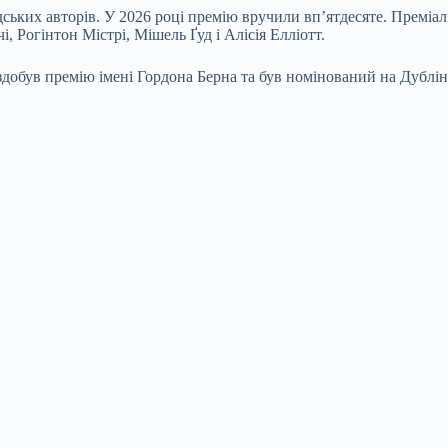
ьких авторів. У 2026 році премію вручили вп’ятдесяте. Преміальна
, Рогінтон Містрі, Мішель Ґуд і Алісія Елліотт.
добув премію імені Гордона Берна та був номінований на Дублінс