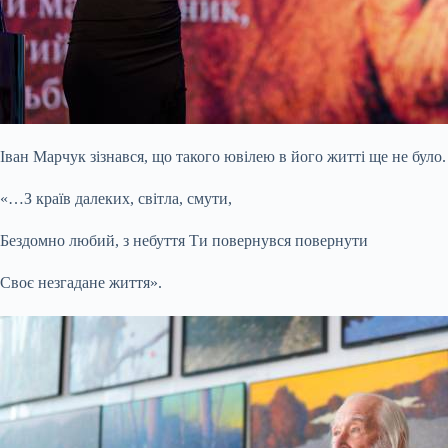
Іван Марчук зізнався, що такого ювілею в його житті ще не було
«…З країв далеких, світла, смути,
Бездомно любий, з небуття Ти повернувся повернути
Своє незгадане життя».