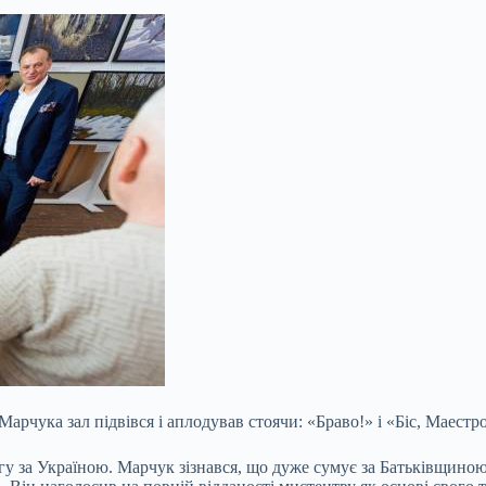
арчука зал підвівся і аплодував стоячи: «Браво!» і «Біс, Маестро
угу за Україною. Марчук зізнався, що дуже сумує за Батьківщино