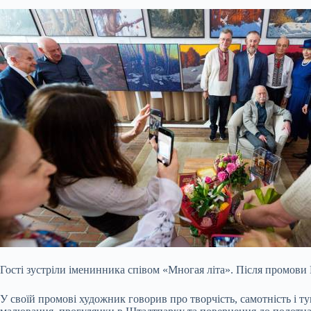
Гості зустріли іменинника співом «Многая літа». Після промови М
У своїй промові художник говорив про творчість, самотність і т