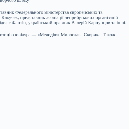
творчого шляху.
ставник Федерального міністерства європейських та
 Клоучек, представник асоціації неприбуткових організацій
деліс Фантін, український правник Валерій Карпунцов та інші.
мпозицію ювіляра — «Мелодію» Мирослава Скорика. Також