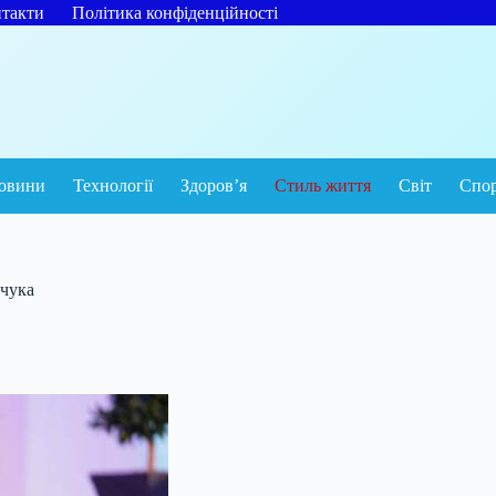
такти
Політика конфіденційності
овини
Технології
Здоров’я
Стиль життя
Світ
Спо
рчука