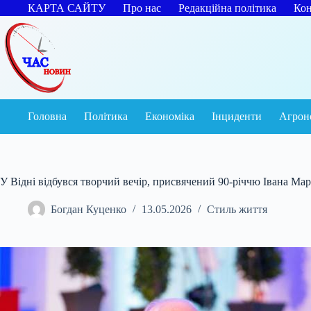
Перейти
КАРТА САЙТУ
Про нас
Редакційна політика
Кон
до
вмісту
Головна
Політика
Економіка
Інциденти
Агрон
У Відні відбувся творчий вечір, присвячений 90-річчю Івана Ма
Богдан Куценко
13.05.2026
Стиль життя