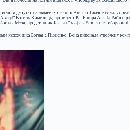
Він наголосив на повній відданості мистецтву як основі свого 
Відня та депутат парламенту столиці Австрії Томас Рейндл, пред
Австрії Василь Химинець, президент PanEuropa Austria Райнхард
слав Моза, представник Бразилії у сфері безпеки та оборони Фі
онька художника Богдана Півненко. Вона виконала улюблену ко