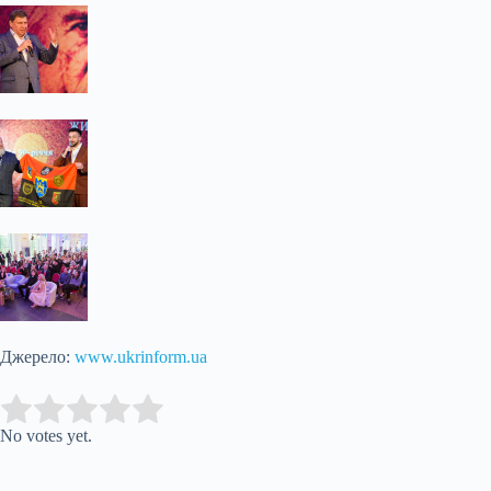
Джерело:
www.ukrinform.ua
Submit Rating
Rate this item:
No votes yet.