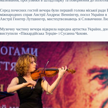
малювання, прогулянки в Штадтпарку та повернення до полотна. 
Серед почесних гостей вечора були перший голова міської ради 
міжнародних справ Австрії Андреас Веннінгер, посол України в 
Австрії Гюнтер Лутшингер, мистецтвознавець зі Словаччини Любо
Музичну частину вечора відкрила народна артистка України, д
виступили «Піккардійська Терція» і Сусанна Чахоян.