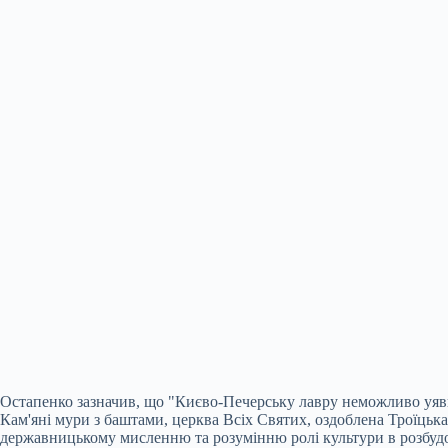
Остапенко зазначив, що "Києво-Печерську лавру неможливо уявити
Кам'яні мури з баштами, церква Всіх Святих, оздоблена Троїцьк
державницькому мисленню та розумінню ролі культури в розбудо