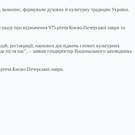
, іконопис, формували духовну й культурну традицію України.
казу про відзначення 975-річчя Києво-Печерської лаври та
цій, реставрації, наукових досліджень і нових культурних
де після нас", – заявив гендиректор Національного заповідника
річчя Києво-Печерської лаври.