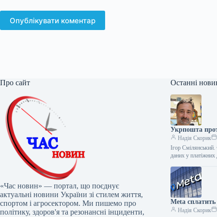
Опублікувати коментар
Про сайт
Останні нови
Укрпошта про
Надія Скорик
Ігор Смілянський.
даних у платіжних
«Час новин» — портал, що поєднує
актуальні новини України зі стилем життя,
Meta сплатить
спортом і агросектором. Ми пишемо про
Надія Скорик
політику, здоров'я та резонансні інциденти,