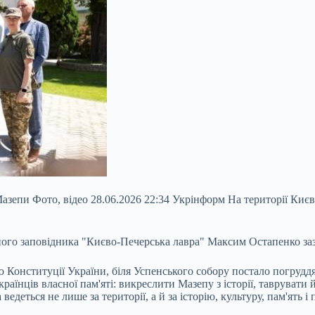
азепи Фото, відео 28.06.2026 22:34 Укрінформ На території Киє
ого заповідника "Києво-Печерська лавра" Максим Остапенко заз
ю Конституції України, біля Успенського собору постало погрудд
раїнців власної пам'яті: викреслити Мазепу з історії, таврувати
деться не лише за території, а й за історію, культуру, пам'ять і 