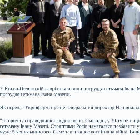
У Києво-Печерській лаврі встановили погруддя гетьмана Івана М
погруддя гетьмана Івана Мазепи.
Як передає Укрінформ, про це генеральний директор Національн
"Історичну справедливість відновлено. Сьогодні, у 30-ту річниц
гетьману Івану Мазепі. Століттями Росія намагалася позбавити ук
чуже бачення минулого. Саме так працює когнітивна війна. Вона ве