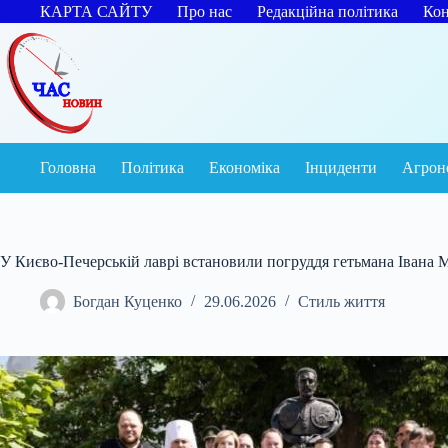
Перейти
КАРТА САЙТУ
Про нас
Редакційна політика
Кон
до
вмісту
Головна
Політика
Економіка
Інциденти
Агрон
У Києво-Печерській лаврі встановили погруддя гетьмана Івана 
Богдан Куценко
29.06.2026
Стиль життя