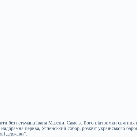
 без гетьмана Івана Мазепи. Саме за його підтримки святиня наб
а надбрамна церква, Успенський собор, розквіт українського бар
ві держави".