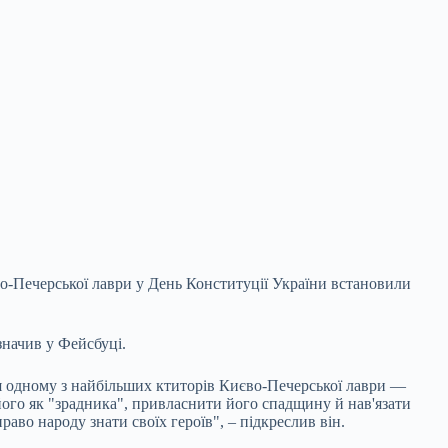
во-Печерської лаври у День Конституції України встановили
начив у Фейсбуці.
я одному з
найбільших ктиторів Києво-Печерської лаври —
 його як "зрадника", привласнити його спадщину й нав'язати
право народу знати своїх героїв", – підкреслив він.