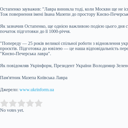
Остапенко зауважив: "Лавра виникла тоді, коли Москви ще не іс
Тож повернення імені Івана Мазепи до простору Києво-Печерсько
Як зазначив Остапенко, ще однією важливою подією цього дня с
початок підготовки до її 1000-річчя.
"Попереду — 25 років великої спільної роботи з відновлення укр
проєктів. Підготовка до ювілею — це наша відповідальність пере
"Києво-Печерська лавра".
Як повідомляв Укрінформ, Президент України Володимир Зеленсь
Пам'ятник Мазепа Київська Лавра
Джерело:
www.ukrinform.ua
Submit Rating
Rate this item:
No votes yet.