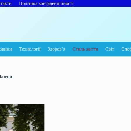
такти
Політика конфіденційності
овини
Технології
Здоров’я
Стиль життя
Світ
Спо
Мазепи