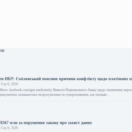
ни
ти НБУ: Смілянський пояснив причини конфлікту щодо платіжних 
Сер 8, 2026
 Фото: facebook.com/igor.smelyansky Вимоги Національного банку щодо зазначення перс
 документах залишаються незрозумілими та суперечливими, але позиція…
 $567 млн за порушення закону про захист даних
Сер 8, 2026