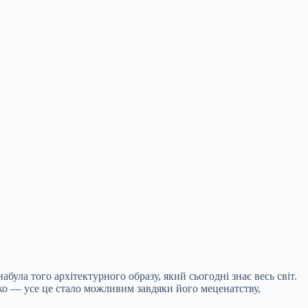
ула того архітектурного образу, який сьогодні знає весь світ.
око — усе це стало можливим завдяки його меценатству,