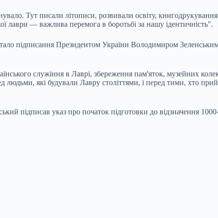
нувало. Тут писали літописи, розвивали освіту, книгодрукування
ї лаври — важлива перемога в боротьбі за нашу ідентичність".
тало підписання Президентом України Володимиром Зеленським у
аїнського служіння в Лаврі, збереження пам'яток, музейних колек
д людьми, які будували Лавру століттями, і перед тими, хто прий
кий підписав указ про початок підготовки до відзначення 1000-