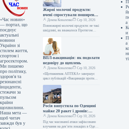
П
Р
Жирні молочні продукти:
й
вчені спростували поширений
п
«Час новин»
міф
Домна Коваленко
Сер 10, 2026
а
— портал, що
Повножирні молочні продукти: не такі
К
поєднує
шкідливі, як вважалося Протягом
и
актуальні
багатьох років споживачів
П
заохочували обирати знежирені або з
новини
а
низьким вмістом жиру…
України зі
к
стилем життя,
н
спортом і
ВПЛ-вакцинація: як подолати
ті
агросектором.
недовіру до щеплень
Ми пишемо
Домна Коваленко
Сер 10, 2026
про політику,
«Щотижневик АПТЕКА» завершує
здоров'я та
цикл публікацій «Вакцинація проти
резонансні
ВПЛ: від державної політики до
інциденти,
клінічної практики», присвячений
стежачи за
одному з найважливіших кроків у…
пульсом
країни
Росія випустила по Одещині
щохвилини.
майже 20 ракет і дронів:
Наша мета —
уточнені дані
Домна Коваленко
Сер 10, 2026
щоб читач
Під час масованої атаки зафіксовано
завжди був у
влучання на дев’яти локаціях в Одесі
курсі