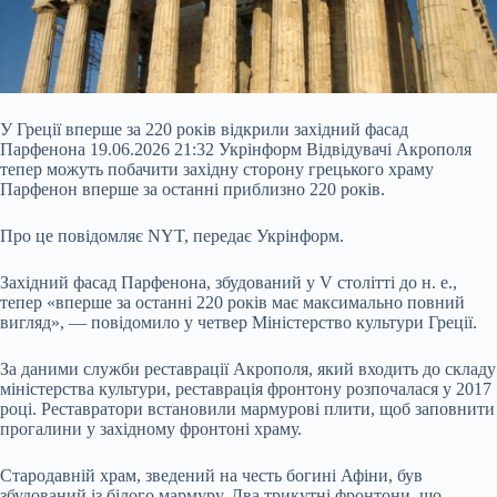
У Греції вперше за 220 років відкрили західний фасад
Парфенона 19.06.2026 21:32 Укрінформ Відвідувачі Акрополя
тепер можуть побачити західну сторону грецького храму
Парфенон вперше за останні приблизно 220 років.
Про це повідомляє NYT, передає Укрінформ.
Західний фасад Парфенона, збудований у V столітті до н. е.,
тепер «вперше за останні 220 років має максимально повний
вигляд», — повідомило у четвер Міністерство культури Греції.
За даними служби реставрації Акрополя, який
входить до складу
міністерства культури, реставрація фронтону розпочалася у 2017
році. Реставратори встановили мармурові плити, щоб заповнити
прогалини у західному фронтоні храму.
Стародавній храм, зведений на честь богині Афіни, був
збудований із білого мармуру. Два трикутні фронтони, що