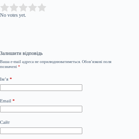
Submit Rating
Rate this item:
No votes yet.
Залишити відповідь
Ваша e-mail адреса не оприлюднюватиметься.
Обов’язкові поля
позначені
*
Ім’я
*
Email
*
Сайт