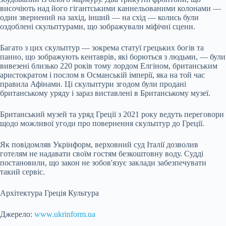
височіють над його гігантськими каннельованими колонами —
один звернений на захід, інший — на схід — колись були
оздоблені скульптурами, що зображували міфічні сцени.
Багато з цих скульптур — зокрема статуї грецьких богів та
панно, що зображують кентаврів, які борються з людьми, — були
вивезені близько 220 років тому лордом Елгіном, британським
аристократом і послом в Османській імперії, яка на той час
правила Афінами. Ці скульптури згодом були продані
британському уряду і зараз виставлені в Британському музеї.
Британський музей та уряд Греції з 2021 року ведуть переговори
щодо можливої угоди про повернення скульптур до Греції.
Як повідомляв Укрінформ, верховний суд Італії дозволив
готелям не надавати своїм гостям безкоштовну воду. Судді
постановили, що закон не зобов'язує заклади забезпечувати
такий сервіс.
Архітектура Греція Культура
Джерело:
www.ukrinform.ua