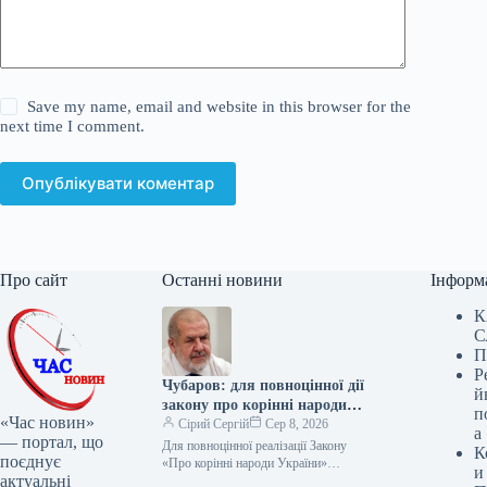
Save my name, email and website in this browser for the
next time I comment.
Опублікувати коментар
Про сайт
Останні новини
Інформ
К
С
П
Р
Чубаров: для повноцінної дії
й
закону про корінні народи
п
«Час новин»
потрібні ще нормативні акти
Сірий Сергій
Сер 8, 2026
а
— портал, що
Для повноцінної реалізації Закону
К
поєднує
«Про корінні народи України»
и
актуальні
необхідно ухвалити низку