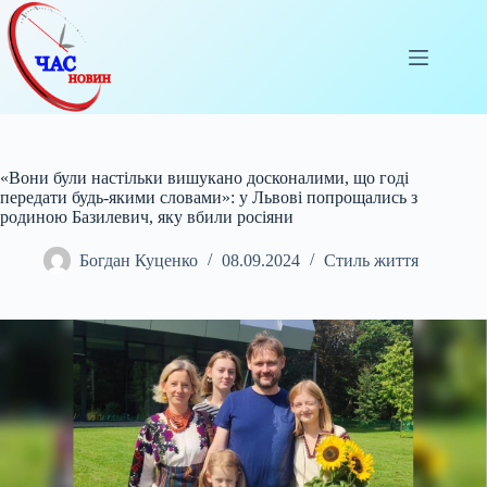
Перейти
до
вмісту
«Вони були настільки вишукано досконалими, що годі
передати будь-якими словами»: у Львові попрощались з
родиною Базилевич, яку вбили росіяни
Богдан Куценко
08.09.2024
Стиль життя