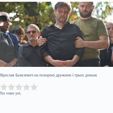
Ярослав Базилевич на похороні дружини і трьох доньок
Submit Rating
Rate this item:
No votes yet.