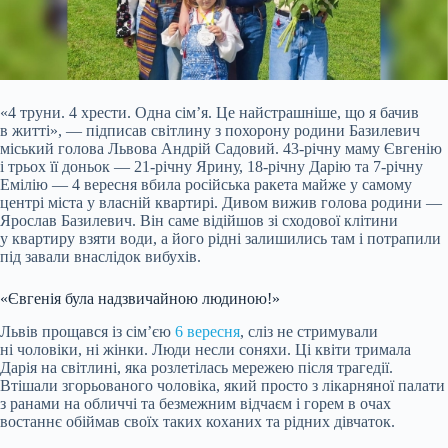
«4 труни. 4 хрести. Одна сім’я. Це найстрашніше, що я бачив
в житті», — підписав світлину з похорону родини Базилевич
міський голова Львова Андрій Садовий. 43-річну маму Євгенію
і трьох її доньок — 21-річну Ярину, 18-річну Дарію та 7-річну
Емілію — 4 вересня вбила російська ракета майже у самому
центрі міста у власній квартирі. Дивом вижив голова родини —
Ярослав Базилевич. Він саме відійшов зі сходової клітини
у квартиру взяти води, а його рідні залишились там і потрапили
під завали внаслідок вибухів.
«Євгенія була надзвичайною людиною!»
Львів прощався із сім’єю
6 вересня
, сліз не стримували
ні чоловіки, ні жінки. Люди несли соняхи. Ці квіти тримала
Дарія на світлині, яка розлетілась мережею після трагедії.
Втішали згорьованого чоловіка, який просто з лікарняної палати
з ранами на обличчі та безмежним відчаєм і горем в очах
востаннє обіймав своїх таких коханих та рідних дівчаток.