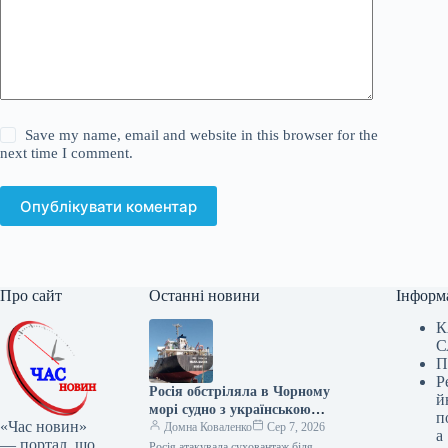
Save my name, email and website in this browser for the
next time I comment.
Опублікувати коментар
Про сайт
Останні новини
Інформ
К
С
П
Р
Росія обстріляла в Чорному
й
морі судно з українською
п
«Час новин»
пшеницею, загинув моряк
Домна Коваленко
Сер 7, 2026
а
— портал, що
Росія атакувала суховантаж біля