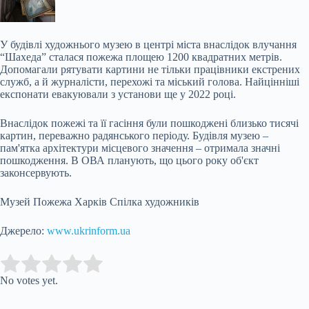
У будівлі художнього музею в центрі міста внаслідок влучання
“Шахеда” сталася пожежа площею 1200 квадратних метрів.
Допомагали рятувати картини не тільки працівники екстрених
служб, а й журналісти, перехожі та міський голова. Найцінніші
експонати евакуювали з установи ще у 2022 році.
Внаслідок пожежі та її гасіння були пошкоджені близько тисячі
картин, переважно радянського періоду. Будівля музею –
пам'ятка архітектури місцевого значення – отримала значні
пошкодження. В ОВА планують, що цього року об'єкт
законсервують.
Музей Пожежа Харків Спілка художників
Джерело:
www.ukrinform.ua
Submit Rating
Rate this item:
No votes yet.