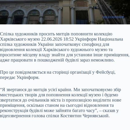
Спілка художників просить митців поповнити колекцію
Харківського музею 22.06.2026 18:52 Укрінформ Національна
спілка художників України започатковує спецфонд для
відновлення колекції Харківського художнього музею та
проситиме місцеву владу знайти для установи інше приміщення,
адже працювати в пошкодженій будівлі зараз неможливо.
Про це повідомляється на сторінці організації у Фейсбуці,
передає Укрінформ.
“Я звертаюся до митців усієї країни. Ми започатковуємо збір
мистецьких творів для
поповнення колекції музею і будемо
звертатися до очільників міста із пропозицією виділити нове
приміщення, оскільки станом на сьогодні відновлення та
реконструкція будівлі може зайняти багато часу”, – сказав у
відеозвернення голова спілки Костянтин Чернявський.