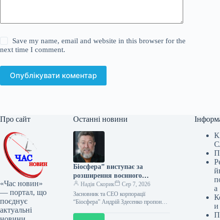
Save my name, email and website in this browser for the
next time I comment.
Опублікувати коментар
Про сайт
Останні новини
Інформ
К
С
П
Р
Біосфера” виступає за
й
розширення воєнного
п
«Час новин»
страхування та мораторій на
Надія Скорик
Сер 7, 2026
а
— портал, що
перевірки
Засновник та СЕО корпорації
К
поєднує
“Біосфера” Андрій Здесенко пропонує
и
актуальні
збільшити ліміт державної програми
П
страхування воєнних ризиків та
новини