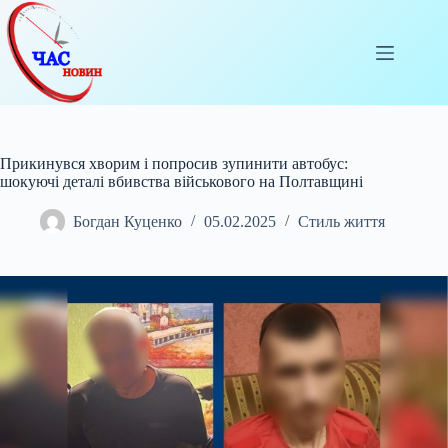
Перейти
до
вмісту
Прикинувся хворим і попросив зупинити автобус:
шокуючі деталі вбивства військового на Полтавщині
Богдан Куценко
05.02.2025
Стиль життя