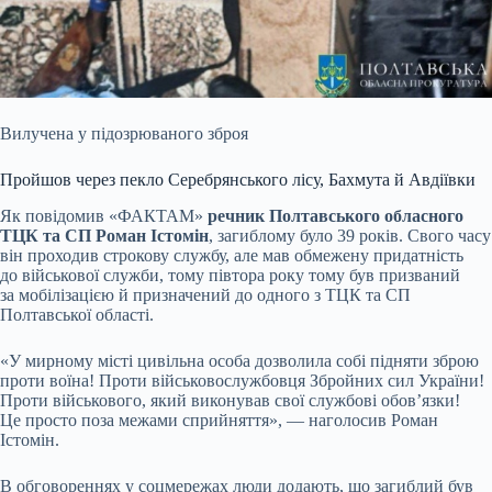
Вилучена у підозрюваного зброя
Пройшов через пекло Серебрянського лісу, Бахмута й Авдіївки
Як повідомив «ФАКТАМ»
речник Полтавського обласного
ТЦК та СП Роман Істомін
, загиблому було 39 років. Свого часу
він проходив строкову службу, але мав обмежену придатність
до військової служби, тому півтора року тому був призваний
за мобілізацією й призначений до одного з ТЦК та СП
Полтавської області.
«У мирному місті цивільна особа дозволила собі підняти зброю
проти воїна! Проти військовослужбовця Збройних сил України!
Проти військового, який виконував свої службові обов’язки!
Це просто поза межами сприйняття», — наголосив Роман
Істомін.
В обговореннях у соцмережах люди додають, що загиблий був