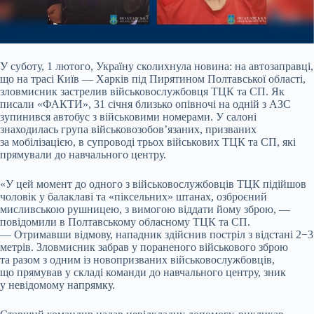
У суботу, 1 лютого, Україну сколихнула новина: на автозаправці,
що на трасі Київ — Харків під Пирятином Полтавської області,
зловмисник застрелив військовослужбовця ТЦК та СП. Як
писали «ФАКТИ», 31 січня близько опівночі на одній з АЗС
зупинився автобус з військовими номерами. У салоні
знаходилась група військовозобов’язаних, призваних
за мобілізацією, в супроводі трьох військових ТЦК та СП, які
прямували до навчального центру.
«У цей момент до одного з військовослужбовців ТЦК підійшов
чоловік у балаклаві та «піксельних» штанах, озброєний
мисливською рушницею, з вимогою віддати йому зброю, —
повідомили в Полтавському обласному ТЦК та СП.
— Отримавши відмову, нападник здійснив постріл з відстані 2−3
метрів. Зловмисник забрав у пораненого військового зброю
та разом з одним із новопризваних військовослужбовців,
що прямував у складі команди до навчального центру, зник
у невідомому напрямку.