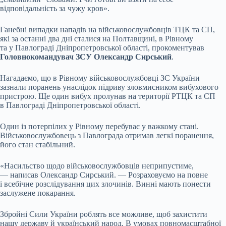
відповідальність за чужу кров».
Ганебні випадки нападів на військовослужбовців ТЦК та СП,
які за останні два дні сталися на Полтавщині, в Рівному
та у Павлограді Дніпропетровської області, прокоментував
Головнокомандувач ЗСУ Олександр Сирський
.
Нагадаємо, що в Рівному військовослужбовці ЗС України
зазнали поранень унаслідок підриву зловмисником вибухового
пристрою. Ще один вибух пролунав на території РТЦК та СП
в Павлограді Дніпропетровської області.
Один із потерпілих у Рівному перебуває у важкому стані.
Військовослужбовець з Павлограда отримав легкі поранення,
його стан стабільний.
«Насильство щодо військовослужбовців неприпустиме,
— написав Олександр Сирський. — Розраховуємо на повне
і всебічне розслідування цих злочинів. Винні мають понести
заслужене покарання.
Збройні Сили України роблять все можливе, щоб захистити
нашу державу й український народ. В умовах повномасштабної