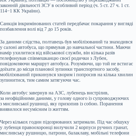
законній діяльності ЗСУ в особливий період (ч. 5 ст. 27 ч. 1 ст.
114−1 КК України).
Санкція інкримінованих статей передбачає покарання у вигляді
позбавлення волі від 7 до 15 років.
За даними слідства, полтавець був мобілізований та знаходився
у салоні автобуса, що прямував до навчальної частини. Маючи
намір ухилитися від військової служби, він кілька разів
телефонував співмешканцю своєї родички з Лубен,
повідомляючи маршрут автобуса. Розуміючи, що той не встигає
доїхати до місця планової зупинки транспортного засобу,
мобілізований прикинувся хворим і попросив на кілька хвилин
зупинитися, тим самим затягуючи час.
Коли автобус завернув на АЗС, лубенець вистрілив,
за неофіційними даними, у голову одного із супроводжуючих
з мисливської рушниці, яку прихопив із собою. Поранення
виявилося несумісним із життям.
Через кількох годин підозрюваних затримали. Під час обшуку
у лубенця правоохоронці вилучили 2 корпуси ручних гранат,
мисливську рушницю, патрони, балаклаву, мобільні телефони