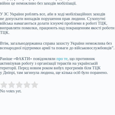
війни це неможливо без заходів мобілізації.
У ЗС України роблять все, аби в ході мобілізаційних заходів
не допускати випадків порушення прав людини. Сухопутні
війська намагаються долати існуючі проблеми в роботі ТЦК,
виправляти помилки, працюють над покращенням якості роботи
ТЦК.
Втім, загальнодержавна справа захисту України неможлива без
всенародної підтримки армії та поваги до військовослужбовців”.
Раніше «ФАКТИ» повідомляли
про те
, що противник
активізував роботу з організації терактів на українській
території. Перед новим роком вибух прогримів біля ТЦК
у Дніпрі, там загинула людина, ще кілька осіб було поранено.
Submit Rating
Rate this item:
No votes yet.