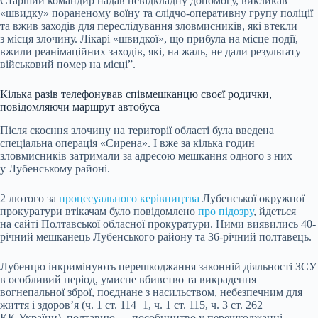
Старший командир надав невідкладну допомогу, викликав
«швидку» пораненому воїну та слідчо-оперативну групу поліції
та вжив заходів для переслідування зловмисників, які втекли
з місця злочину. Лікарі «швидкої», що прибула на місце події,
вжили реанімаційних заходів, які, на жаль, не дали результату —
військовий помер на місці”.
Кілька разів телефонував співмешканцю своєї родички,
повідомляючи маршрут автобуса
Після скоєння злочину на території області була введена
спеціальна операція «Сирена». І вже за кілька годин
зловмисників затримали за адресою мешкання одного з них
у Лубенському районі.
2 лютого за
процесуального керівництва
Лубенської окружної
прокуратури втікачам було повідомлено
про підозру
, йдеться
на сайті Полтавської обласної прокуратури. Ними виявились 40-
річний мешканець Лубенського району та 36-річний полтавець.
Лубенцю інкримінують перешкоджання законній діяльності ЗСУ
в особливий період, умисне вбивство та викрадення
вогнепальної зброї, поєднане з насильством, небезпечним для
життя і здоров’я (ч. 1 ст. 114−1, ч. 1 ст. 115, ч. 3 ст. 262
КК України), полтавцю — пособництво у перешкоджанні