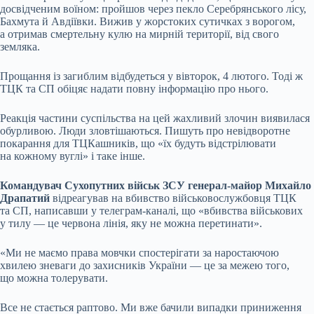
досвідченим воїном: пройшов через пекло Серебрянського лісу,
Бахмута й Авдіївки. Вижив у жорстоких сутичках з ворогом,
а отримав смертельну кулю на мирній території, від свого
земляка.
Прощання із загиблим відбудеться у вівторок, 4 лютого. Тоді ж
ТЦК та СП обіцяє надати повну інформацію про нього.
Реакція частини суспільства на цей жахливий злочин виявилася
обурливою. Люди зловтішаються. Пишуть про невідворотне
покарання для ТЦКашників, що «їх будуть відстрілювати
на кожному вуглі» і таке інше.
Командувач Сухопутних військ ЗСУ генерал-майор Михайло
Драпатий
відреагував на вбивство військовослужбовця ТЦК
та СП, написавши у телеграм-каналі, що «вбивства військових
у тилу — це червона лінія, яку не можна перетинати».
«Ми не маємо права мовчки спостерігати за наростаючою
хвилею зневаги до захисників України — це за межею того,
що можна толерувати.
Все не стається раптово. Ми вже бачили випадки приниження