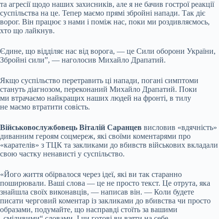
та агресії щодо наших захисників, але я не бачив гострої реакції
суспільства на це. Тепер маємо прямі збройні напади. Так діє
ворог. Він працює з нами і поміж нас, поки ми роздивляємось,
хто що лайкнув.
Єдине, що відділяє нас від ворога, — це Сили оборони України,
Збройні сили”, — наголосив Михайло Драпатий.
Якщо суспільство перетравить ці напади, погані симптоми
стануть діагнозом, переконаний Михайло Драпатий. Поки
ми втрачаємо найкращих наших людей на фронті, в тилу
не маємо втратити совість.
Військовослужбовець Віталій Саранцев
висловив «вдячність»
диванним героям соцмереж, які своїми коментарями про
«карателів» з ТЦК та закликами до вбивств військових вкладали
свою частку ненависті у суспільство.
«Його життя обірвалося через ідеї, які ви так старанно
поширювали. Ваші слова — це не просто текст. Це отрута, яка
знайшла своїх виконавців, — написав він. — Коли будете
писати черговий коментар із закликами до вбивства чи просто
образами, подумайте, що насправді стоїть за вашими
„сміливими“ словами. І чи готові ви взяти на себе