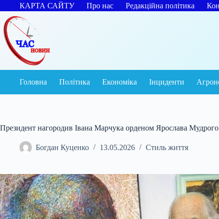
Перейти
КАРТА САЙТУ
Про нас
Редакційна політика
Кон
до
вмісту
Головна
Політика
Економіка
Інциденти
Агрон
Президент нагородив Івана Марчука орденом Ярослава Мудрого
Богдан Куценко
13.05.2026
Стиль життя