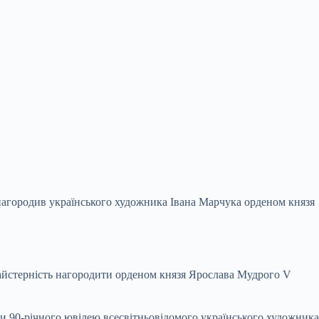
агородив українського художника Івана Марчука орденом князя
майстерність нагородити орденом князя Ярослава Мудрого V
 90-річного ювілею всесвітньовідомого українського художника