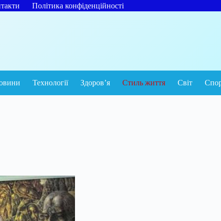
такти
Політика конфіденційності
овини
Технології
Здоров’я
Стиль життя
Світ
Спо