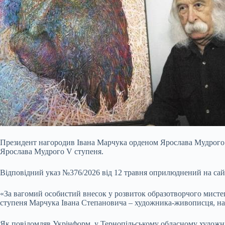
Президент нагородив Івана Марчука орденом Ярослава Мудрого 
Ярослава Мудрого V ступеня
.
Відповідний указ №376/2026 від 12 травня оприлюднений на сай
«За вагомий особистий внесок у розвиток образотворчого мистец
ступеня Марчука Івана Степановича – художника-живописця, нар
Як повідомляв Укрінформ, у Тернопільському обласному художнь