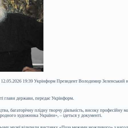
12.05.2026 19:39 Укрінформ Президент Володимир Зеленський н
ті глави держави, передає Укрінформ.
тва, багаторічну плідну творчу діяльність, високу професійну 
одного художника України», – ідеться у документі.
ому музеї відкрили виставку «Поза межами можливого» з нагоди