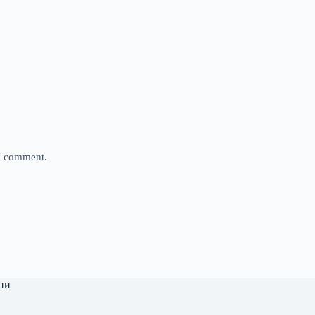
 I comment.
ни