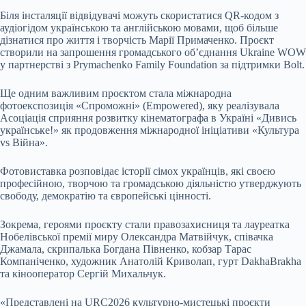
Біля інсталяції відвідувачі можуть скористатися QR-кодом з
аудіогідом українською та англійською мовами, щоб більше
дізнатися про життя і творчість Марії Примаченко. Проєкт
створили на запрошення громадського об’єднання Ukraine WOW
у партнерстві з Prymachenko Family Foundation за підтримки Bolt.
Ще одним важливим проєктом стала міжнародна
фотоекспозиція «Спроможні» (Empowered), яку реалізувала
Асоціація сприяння розвитку кінематографа в Україні «Дивись
українське!» як продовження міжнародної ініціативи «Культура
vs Війна».
Фотовиставка розповідає історії сімох українців, які своєю
професійною, творчою та громадською діяльністю утверджують
свободу, демократію та європейські цінності.
Зокрема, героями проєкту стали правозахисниця та лауреатка
Нобелівської премії миру Олександра Матвійчук, співачка
Джамала, скрипалька Богдана Півненко, кобзар Тарас
Компаніченко, художник Анатолій Криволап, гурт DakhaBrakha
та кінооператор Сергій Михальчук.
«Представлені на URC2026 культурно-мистецькі проєкти