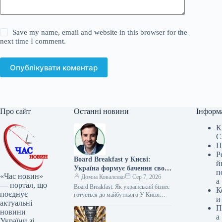
Save my name, email and website in this browser for the
next time I comment.
Опублікувати коментар
Про сайт
Останні новини
Інформ
К
С
П
Р
Board Breakfast у Києві:
й
Україна формує бачення свого
п
«Час новин»
майбутнього
Домна Коваленко
Сер 7, 2026
а
— портал, що
Board Breakfast: Як український бізнес
К
поєднує
готується до майбутнього У Києві
и
актуальні
нещодавно відбувся Board Breakfast —
П
знакова подія для економічного
новини
а
сектору…
України зі