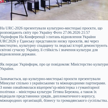
На URC-2026 презентували культурно-мистецькі проєкти, що
розповідають світу про Україну Фото 27.06.2026 21:57
Укрінформ На Конференції з питань відновлення України
URC2026 у Гданську представили низку проєктів, які через
мистецтво, культурну спадщину та людські історії демонструють
світові сучасну Україну, її стійкість і значення культури для
відновлення держави.
Як передає Укрінформ, про це повідомляє Міністерство культури
України.
Зазначається, що культурно-мистецькі проєкти презентували
Мінкульт спільно з українськими та міжнародними партнерами.
З ними ознайомилася віцепрем’єр-міністерка з гуманітарної
політики – міністерка культури Тетяна Бережна, а також їх
відвідали представники урядів, дипломатичного корпусу,
міжнародних організацій, бізнесу та громадянського суспільства.