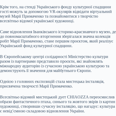
Крім того, на стенді Українського фонду культурної спадщини
гості можуть за допомогою VR-окулярів відвідати віртуальний
музей Марії Примаченко та познайомитися з творчістю
всесвітньо відомої української художниці.
Саме відновлення Іванківського історико-краєзнавчого музею, де
до повномасштабного вторгнення зберігалася значна колекція
робіт Марії Примаченко, стане першим проєктом, який реалізує
Український фонд культурної спадщини.
В Європейському центрі солідарності Міністерство культури
разом із партнерами представило проєкти, які знайомлять
міжнародну аудиторію із сучасною українською культурою та
демонструють її значення для майбутнього Європи.
Однією з головних експозицій стала мистецька інсталяція,
присвячена творчості Марії Примаченко.
Всесвітньо відомий мистецький дует CHIAOZZA переосмислив
образи фантастичного птаха, синього та жовтого звірів із картин
художниці, створивши сучасну інсталяцію, що нагадує: культура
є невід’ємною складовою відновлення України.