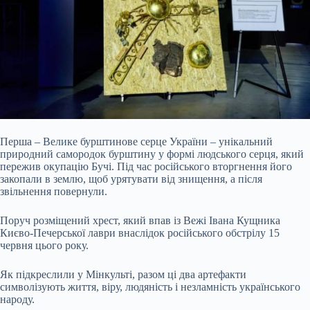
Перша – Велике бурштинове серце України – унікальний
природний самородок бурштину у формі людського серця, який
пережив окупацію Бучі. Під час російського вторгнення його
закопали в землю, щоб урятувати від знищення, а після
звільнення повернули.
Поруч розміщений хрест, який впав із Вежі Івана Кущника
Києво-Печерської лаври внаслідок російського обстрілу 15
червня цього року.
Як підкреслили у Мінкульті, разом ці два артефакти
символізують життя, віру, людяність і незламність українського
народу.