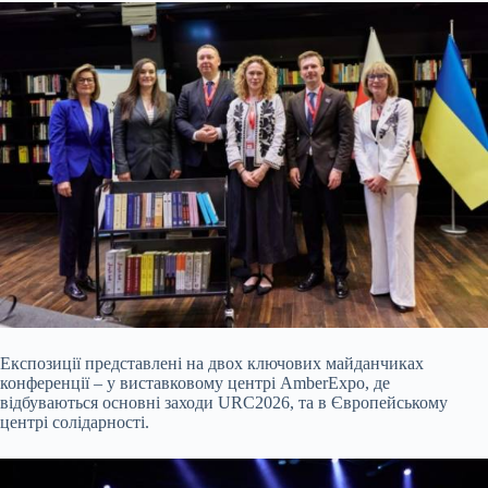
Експозиції представлені на двох ключових майданчиках
конференції – у виставковому центрі AmberExpo, де
відбуваються основні заходи URC2026, та в Європейському
центрі солідарності.