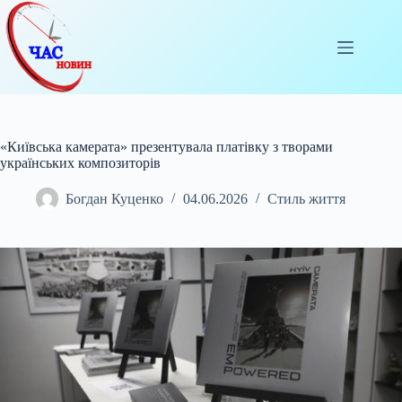
Перейти
до
вмісту
«Київська камерата» презентувала платівку з творами
українських композиторів
Богдан Куценко
04.06.2026
Стиль життя