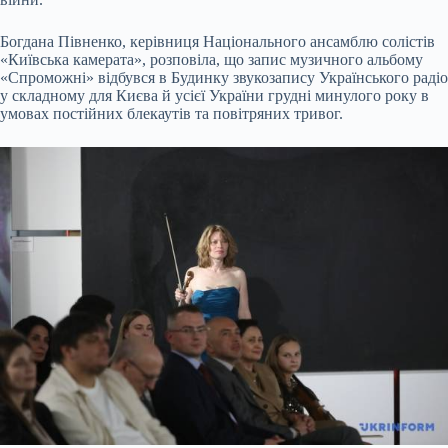
Богдана Півненко, керівниця Національного ансамблю солістів
«Київська камерата», розповіла, що запис музичного альбому
«Спроможні» відбувся в Будинку звукозапису Українського радіо
у складному для Києва й усієї України грудні минулого року в
умовах постійних блекаутів та повітряних тривог.