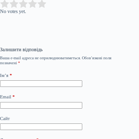
Submit Rating
Rate this item:
No votes yet.
Залишити відповідь
Ваша e-mail адреса не оприлюднюватиметься.
Обов’язкові поля
позначені
*
Ім’я
*
Email
*
Сайт