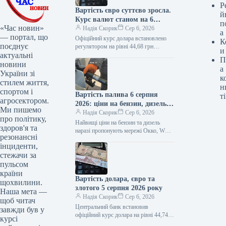
Р
Вартість євро суттєво зросла.
й
Курс валют станом на 6
п
«Час новин»
серпня 2026 року
Надія Скорик
Сер 6, 2026
а
— портал, що
Офіційний курс долара встановлено
К
поєднує
регулятором на рівні 44,68 грн
и
актуальні
Національний банк України (НБУ)
П
представив офіційний курс валют на
новини
а
ранок четверга,…
України зі
к
стилем життя,
н
спортом і
Вартість палива 6 серпня
ті
агросектором.
2026: ціни на бензин, дизель
Ми пишемо
та газ на автозаправних
Надія Скорик
Сер 6, 2026
про політику,
станціях
Найвищі ціни на бензин та дизель
здоров'я та
наразі пропонують мережі Окко, WOG
резонансні
та Socar Станом на 6 серпня 2026 року
інциденти,
найбільші…
стежачи за
пульсом
країни
Вартість долара, євро та
щохвилини.
злотого 5 серпня 2026 року
Наша мета —
Надія Скорик
Сер 6, 2026
щоб читач
Центральний банк встановив
завжди був у
офіційний курс долара на рівні 44,74
курсі
грн Національний банк України (НБУ)