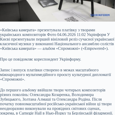
«Київська камерата» презентувала платівку з творами
українських композиторів Фото 04.06.2026 11:02 Укрінформ У
Києві презентували перший вініловий реліз сучасної української
класичної музики у виконанні Національного ансамблю солістів
«Київська камерата» — альбом «Спроможні» («Empowered»).
Про це повідомляє кореспондент Укрінформу.
Запис і випуск платівки створено в межах масштабного
міжнародного мультимедійного проєкту культурної дипломатії
«Спроможні».
До першого альбому ввійшли твори чотирьох композиторів
різних поколінь: Олександра Козаренка, Володимира
Зубицького, Золтана Алмаші та Олександра Родіна. Після
початку повномасштабної російсько-української війни ці твори
неодноразово виконували на провідних світових сценах,
зокрема, в Carnegie Hall в Нью-Йорку та Берлінській філармонії.