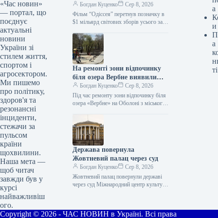
«Час новин»
найкасовішим фільмом
Богдан Куценко
Сер 8, 2026
а
— портал, що
Нолана
Фільм “Одіссея” перетнув позначку в
К
поєднує
$1 мільярд світових зборів усього за
и
актуальні
три тижні прокату. Вже за кілька днів
П
стрічка стане…
новини
а
України зі
к
стилем життя,
н
спортом і
На ремонті зони відпочинку
ті
агросектором.
біля озера Вербне виявили
Ми пишемо
переплату понад пів мільйона
Богдан Куценко
Сер 8, 2026
про політику,
гривень
Під час ремонту зони відпочинку біля
здоров'я та
озера «Вербне» на Оболоні з міського
резонансні
бюджету переплатили понад 511 тисяч
інциденти,
гривень. Справу директорки…
стежачи за
пульсом
країни
Держава повернула
щохвилини.
Жовтневий палац через суд
Наша мета —
Богдан Куценко
Сер 8, 2026
щоб читач
Жовтневий палац повернули державі
завжди був у
через суд Міжнародний центр культури
курсі
й мистецтв у Києві, відомий як
найважливіш
Жовтневий палац, повернули державі
ого.
за…
Copyright © 2026 - ЧАС НОВИН в Україні. Всі права