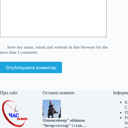
Save my name, email and website in this browser for the
next time I comment.
Опублікувати коментар
Про сайт
Останні новини
Інформ
К
С
П
Р
Оппенгеймер” обійшов
й
“Інтерстеллар” і став
п