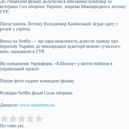
До створення фільму долучилися військовослужбовці та
ветерани Сил оборони України, зокрема Міжнародного легіону
ГУР.
Представник Легіону Володимир Камінський зіграв одну з
ролей у стрічці.
Вихід на Netflix — ще одна можливість донести правду про
боротьбу України до міжнародної аудиторії мовою сучасного
кіно, зауважили в ГУР.
Як повідомляв Укрінформ, «Killhouse» у квітні вийшов в
український прокат.
Перше фото надане командою фільму
Розвідка Netflix фільм Сили оборони
Джерело:
www.ukrinform.ua
Submit Rating
Rate this item:
No votes yet.