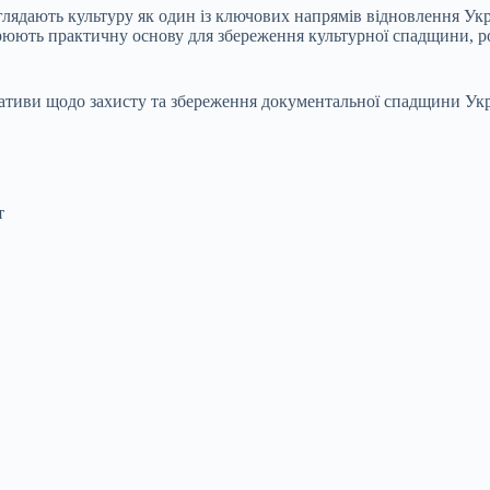
ядають культуру як один із ключових напрямів відновлення Украї
юють практичну основу для збереження культурної спадщини, ро
тиви щодо захисту та збереження документальної спадщини Укра
т