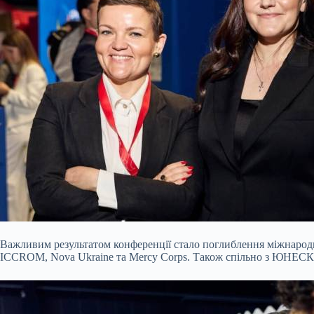
Важливим результатом конференції стало поглиблення міжнародно
ICCROM, Nova Ukraine та Mercy Corps. Також спільно з ЮНЕСКО