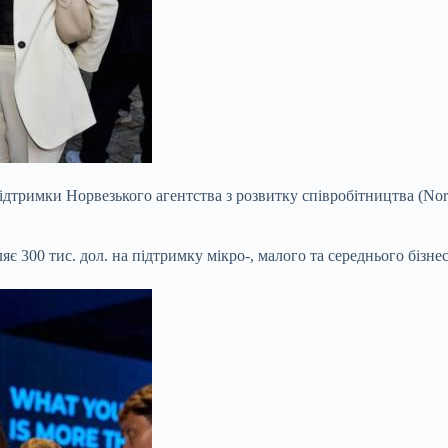
ідтримки Норвезького агентства з розвитку співробітництва (Nor
яє 300 тис. дол. на підтримку мікро-, малого та середнього бізне