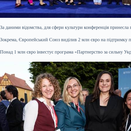
За даними відомства, для сфери культури конференція принесла 
Зокрема, Європейський Союз виділив 2 млн євро на підтримку
Понад 1 млн євро інвестує програма «Партнерство за сильну Укр