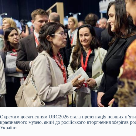
Окремим досягненням URC2026 стала презентація перших п’яти п
краєзнавчого музею, який до російського вторгнення зберігав р
України.