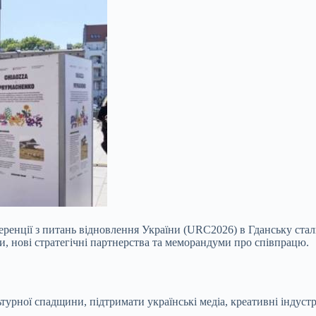
енції з питань відновлення України (URC2026) в Гданську стали
и, нові стратегічні партнерства та меморандуми про співпрацю.
урної спадщини, підтримати українські медіа, креативні індуст