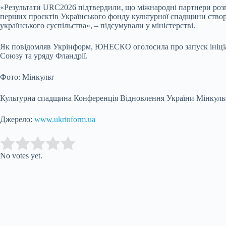
«Результати URC2026 підтвердили, що міжнародні партнери розгл
перших проєктів Українського фонду культурної спадщини створ
українського суспільства», – підсумували у міністерстві.
Як повідомляв Укрінформ, ЮНЕСКО оголосила про запуск ініціа
Союзу та уряду Фландрії.
Фото: Мінкульт
Культурна спадщина Конференція Відновлення України Мінкуль
Джерело:
www.ukrinform.ua
Submit Rating
Rate this item:
No votes yet.