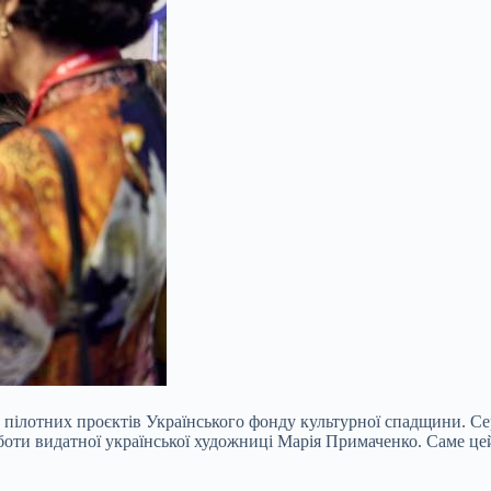
ілотних проєктів Українського фонду культурної спадщини. Сере
оботи видатної української художниці Марія Примаченко. Саме це