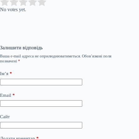
Submit Rating
Rate this item:
No votes yet.
Залишити відповідь
Ваша e-mail адреса не оприлюднюватиметься.
Обов’язкові поля
позначені
*
Ім’я
*
Email
*
Сайт
Додати коментар
*