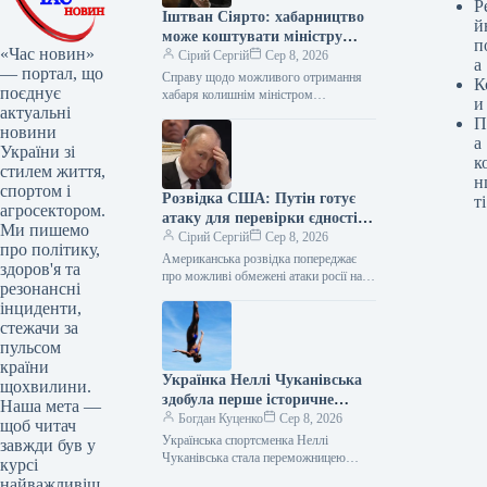
Р
Іштван Сіярто: хабарництво
й
може коштувати міністру
п
«Час новин»
закордонних справ Угорщини
Сірий Сергій
Сер 8, 2026
а
— портал, що
до трьох років ув’язнення
Справу щодо можливого отримання
К
поєднує
хабаря колишнім міністром
и
актуальні
закордонних справ Угорщини Петером
П
Сіярто передали поліції Будапешта.
новини
а
Йому загрожує до 3 років…
України зі
к
стилем життя,
н
спортом і
Розвідка США: Путін готує
ті
агросектором.
атаку для перевірки єдності
Ми пишемо
НАТО
Сірий Сергій
Сер 8, 2026
про політику,
Американська розвідка попереджає
здоров'я та
про можливі обмежені атаки росії на
резонансні
країни НАТО, зокрема країни Балтії чи
інциденти,
Польщу. Це може бути спробою…
стежачи за
пульсом
країни
Українка Неллі Чуканівська
щохвилини.
здобула перше історичне
Наша мета —
золото Європи з хайдайвінгу
Богдан Куценко
Сер 8, 2026
щоб читач
Українська спортсменка Неллі
завжди був у
Чуканівська стала переможницею
курсі
змагань з хайдайвінгу на чемпіонаті
найважливіш