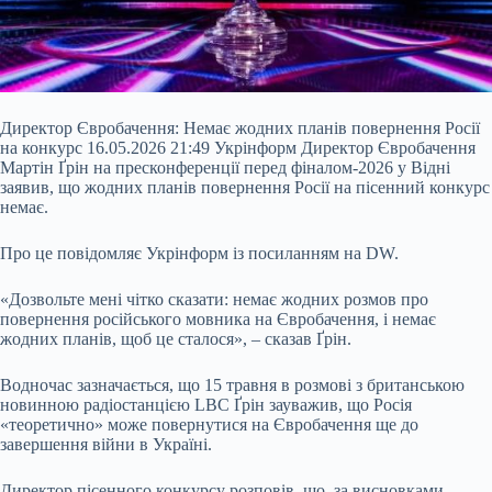
Директор Євробачення: Немає жодних планів повернення Росії
на конкурс 16.05.2026 21:49 Укрінформ Директор Євробачення
Мартін Ґрін на пресконференції перед фіналом-2026 у Відні
заявив, що жодних планів повернення Росії на пісенний конкурс
немає.
Про це повідомляє Укрінформ із посиланням на DW.
«Дозвольте мені чітко сказати: немає жодних розмов про
повернення російського мовника на Євробачення, і немає
жодних планів, щоб це сталося», – сказав Ґрін.
Водночас зазначається, що 15
травня в розмові з британською
новинною радіостанцією LBC Ґрін зауважив, що Росія
«теоретично» може повернутися на Євробачення ще до
завершення війни в Україні.
Директор пісенного конкурсу розповів, що, за висновками