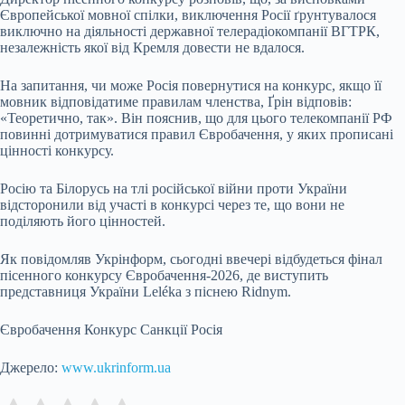
Європейської мовної спілки, виключення Росії ґрунтувалося
виключно на діяльності державної телерадіокомпанії ВГТРК,
незалежність якої від Кремля довести не вдалося.
На запитання, чи може Росія повернутися на конкурс, якщо її
мовник відповідатиме правилам членства, Ґрін відповів:
«Теоретично, так». Він пояснив, що для цього телекомпанії РФ
повинні дотримуватися правил Євробачення, у яких прописані
цінності конкурсу.
Росію та Білорусь на тлі російської війни проти України
відсторонили від участі в конкурсі через те, що вони не
поділяють його цінностей.
Як повідомляв Укрінформ, сьогодні ввечері відбудеться фінал
пісенного конкурсу Євробачення-2026, де виступить
представниця України Leléka з піснею Ridnym.
Євробачення Конкурс Санкції Росія
Джерело:
www.ukrinform.ua