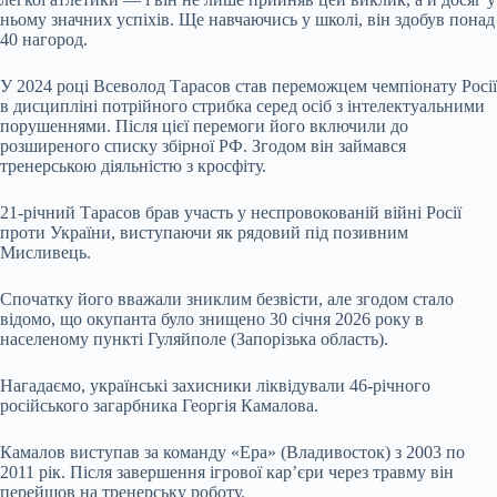
ньому значних успіхів. Ще навчаючись у школі, він здобув понад
40 нагород.
У 2024 році Всеволод Тарасов став переможцем чемпіонату Росії
в дисципліні потрійного стрибка серед осіб з інтелектуальними
порушеннями. Після цієї перемоги його включили до
розширеного списку збірної РФ. Згодом він займався
тренерською діяльністю з кросфіту.
21-річний Тарасов брав участь у неспровокованій війні Росії
проти України, виступаючи як рядовий під позивним
Мисливець.
Спочатку його вважали зниклим безвісти, але згодом стало
відомо, що окупанта було знищено 30 січня 2026 року в
населеному пункті Гуляйполе (Запорізька область).
Нагадаємо, українські захисники ліквідували 46-річного
російського загарбника Георгія Камалова.
Камалов виступав за команду «Ера» (Владивосток) з 2003 по
2011 рік. Після завершення ігрової кар’єри через травму він
перейшов на тренерську роботу.