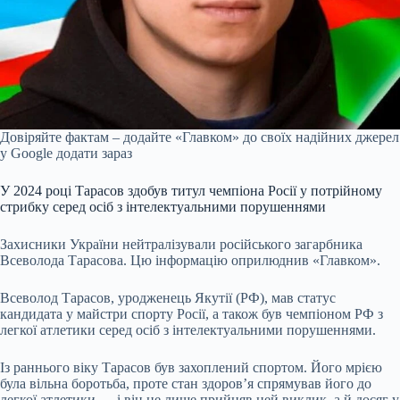
Довіряйте фактам – додайте «Главком» до своїх надійних джерел
у Google
додати зараз
У 2024 році Тарасов здобув титул чемпіона Росії у потрійному
стрибку серед осіб з інтелектуальними порушеннями
Захисники України нейтралізували російського загарбника
Всеволода Тарасова. Цю інформацію оприлюднив «Главком».
Всеволод Тарасов, уродженець Якутії (РФ), мав статус
кандидата у майстри спорту Росії, а також був чемпіоном РФ з
легкої атлетики серед осіб з інтелектуальними порушеннями.
Із раннього віку Тарасов був захоплений спортом. Його мрією
була вільна боротьба, проте стан здоров’я спрямував його до
легкої атлетики — і він не лише прийняв цей виклик, а й досяг у