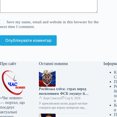
Save my name, email and website in this browser for the
next time I comment.
Опублікувати коментар
Про сайт
Останні новини
Інформ
К
С
П
Р
Російська еліта: страх перед
й
посиленням ФСБ змушує її
п
«Час новин»
тікати
Лідія Свистун
Сер 8, 2026
а
— портал, що
У кремлівських колах дедалі частіше
К
поєднує
говорять про втрату контролю над
и
актуальні
Федеральною службою безпеки (ФСБ)
П
Росії. Це відбувається на тлі того,…
новини