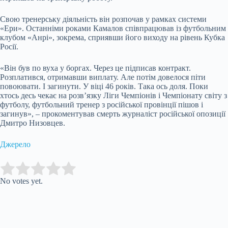
Свою тренерську діяльність він розпочав у рамках системи
«Ери». Останніми роками Камалов співпрацював із футбольним
клубом «Анрі», зокрема, сприявши його виходу на рівень Кубка
Росії.
«Він був по вуха у боргах. Через це підписав контракт.
Розплатився, отримавши виплату. Але потім довелося піти
повоювати. І загинути. У віці 46 років. Така ось доля. Поки
хтось десь чекає на розв’язку Ліги Чемпіонів і Чемпіонату світу з
футболу, футбольний тренер з російської провінції пішов і
загинув», – прокоментував смерть журналіст російської опозиції
Дмитро Низовцев.
Джерело
Submit Rating
Rate this item:
No votes yet.