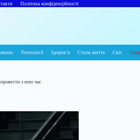
такти
Політика конфіденційності
овини
Технології
Здоров’я
Стиль життя
Світ
Спо
провести з нею час