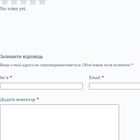
Submit Rating
Rate this item:
No votes yet.
Залишити відповідь
Ваша e-mail адреса не оприлюднюватиметься.
Обов’язкові поля позначені
*
Ім’я
*
Email
*
Додати коментар
*