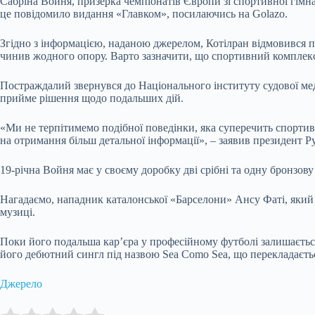
Сабріна Войня, призерка чемпіонатів Європи зі спортивної гімна
це повідомило видання «Главком», посилаючись на Golazo.
Згідно з інформацією, наданою джерелом, Котілран відмовився при
чинив жодного опору. Варто зазначити, що спортивний комплекс,
Постраждалий звернувся до Національного інституту судової меди
прийме рішення щодо подальших дій.
«Ми не терпітимемо подібної поведінки, яка суперечить спортивн
на отримання більш детальної інформації», – заявив президент Ру
19-річна Войня має у своєму доробку дві срібні та одну бронзову
Нагадаємо, нападник каталонської «Барселони» Ансу Фаті, який 
музиці.
Поки його подальша кар’єра у професійному футболі залишається
його дебютний сингл під назвою Sea Como Sea, що перекладається
Джерело