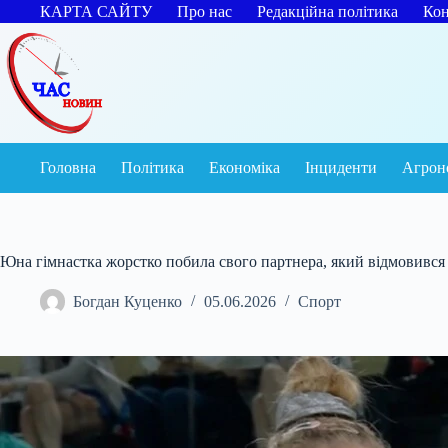
Перейти
КАРТА САЙТУ
Про нас
Редакційна політика
Кон
до
вмісту
Головна
Політика
Економіка
Інциденти
Агрон
Юна гімнастка жорстко побила свого партнера, який відмовився 
Богдан Куценко
05.06.2026
Спорт