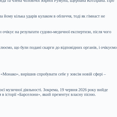
нда та члена чоловічої збірної Румунії, Щербана Котілрана. Про
 йому кілька ударів кулаком в обличчя, тоді як гімнаст не
очікує на результати судово-медичної експертизи, після чого
юємо, що були подані скарги до відповідних органів, і очікуємо
«Монако», вирішив спробувати себе у зовсім новій сфері –
єї музичної діяльності. Зокрема, 19 червня 2026 року вийде
в історії «Барселони», який презентує власну пісню.