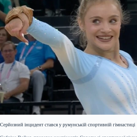
Серйозний інцидент стався у румунській спортивній гімнастиці