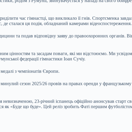
стики, родом з Румунії, звинувачується у нападі на свого бойфре
ділити час гімнастці, що викликало її гнів. Спортсменка завдала
 де сталася ця подія, обладнаний камерами відеоспостереження.
цини та подав відповідну заяву до правоохоронних органів. Він 
им цінностям та засадам поваги, які ми відстоюємо. Ми усвідомл
мунської федерації гімнастики Іоан Сучіу.
 медалі з чемпіонатів Європи.
минулий сезон 2025/26 провів на правах оренди у французькому 
 невизначеною, 23-річний іспанець офіційно анонсував старт сво
 як «Буде що буде». Цей реліз зробить Фаті першим футболістом 