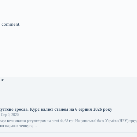
 I comment.
ни
суттєво зросла. Курс валют станом на 6 серпня 2026 року
Сер 6, 2026
лара встановлено регулятором на рівні 44,68 грн Національний банк України (НБУ) пред
лют на ранок четверга,…