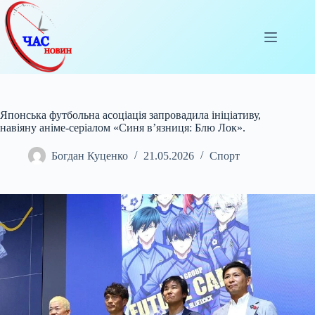
Перейти
до
вмісту
Японська футбольна асоціація запровадила ініціативу,
навіяну аніме-серіалом «Синя в’язниця: Блю Лок».
Богдан Куценко
21.05.2026
Спорт