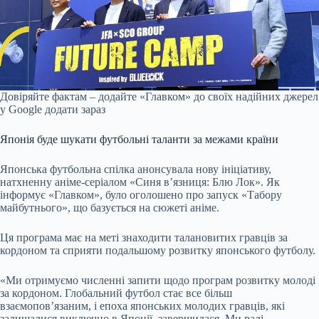
Довіряйте фактам – додайте «Главком» до своїх надійних джерел
у Google
додати зараз
Японія буде шукати футбольні таланти за межами країни
Японська футбольна спілка анонсувала нову ініціативу,
натхненну аніме-серіалом «Синя в’язниця: Блю Лок». Як
інформує «Главком», було оголошено про запуск «Табору
майбутнього», що базується на сюжеті аніме.
Ця програма має на меті знаходити талановитих гравців за
кордоном та сприяти подальшому розвитку японського футболу.
«Ми отримуємо численні запити щодо програм розвитку молоді
за кордоном. Глобальний футбол стає все більш
взаємопов’язаним, і епоха японських молодих гравців, які
залишалися виключно в Японії, завершилася. Ми раді