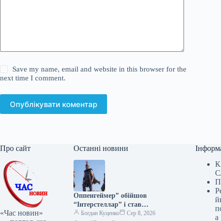
Save my name, email and website in this browser for the
next time I comment.
Опублікувати коментар
Про сайт
Останні новини
Інформ
К
С
П
Р
Оппенгеймер” обійшов
й
“Інтерстеллар” і став
п
«Час новин»
найкасовішим фільмом
Богдан Куценко
Сер 8, 2026
а