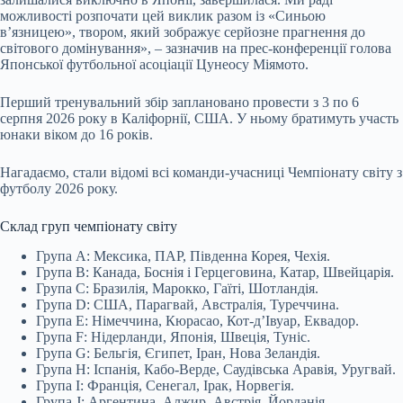
можливості розпочати цей виклик разом із «Синьою
в’язницею», твором, який зображує серйозне прагнення до
світового домінування», – зазначив на прес-конференції голова
Японської футбольної асоціації Цунеосу Міямото.
Перший тренувальний збір заплановано провести з 3 по 6
серпня 2026 року в Каліфорнії, США. У ньому братимуть участь
юнаки віком до 16 років.
Нагадаємо, стали відомі всі команди-учасниці Чемпіонату світу з
футболу 2026 року.
Склад груп чемпіонату світу
Група A: Мексика, ПАР, Південна Корея, Чехія.
Група B: Канада, Боснія і Герцеговина, Катар, Швейцарія.
Група C: Бразилія, Марокко, Гаїті, Шотландія.
Група D: США, Парагвай, Австралія, Туреччина.
Група E: Німеччина, Кюрасао, Кот-д’Івуар, Еквадор.
Група F: Нідерланди, Японія, Швеція, Туніс.
Група G: Бельгія, Єгипет, Іран, Нова Зеландія.
Група H: Іспанія, Кабо-Верде, Саудівська Аравія, Уругвай.
Група I: Франція, Сенегал, Ірак, Норвегія.
Група J: Аргентина, Алжир, Австрія, Йорданія.