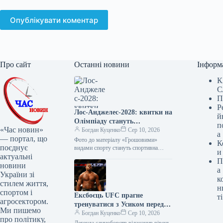
Опублікувати коментар
Про сайт
Останні новини
Інформ
К
С
П
Р
Лос-Анджелес-2028: квитки на
й
Олімпіаду стануть
п
«Час новин»
найдорожчими в історії
Богдан Куценко
Сер 10, 2026
а
— портал, що
Фото до матеріалу «Грошовими»
К
поєднує
видами спорту стануть спортивна
и
актуальні
гімнастика та легка атлетика Ціни на
П
квитки Олімпіади-2028 у Лос-
новини
а
Анджелесі є найвищими…
України зі
к
стилем життя,
н
спортом і
Ексбоєць UFC прагне
ті
агросектором.
тренуватися з Усиком перед
Ми пишемо
потенційним поєдинком з
Богдан Куценко
Сер 10, 2026
про політику,
Верховеном