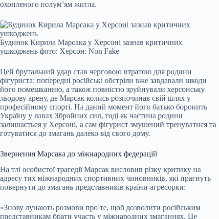
охопленого полум’ям житла.
Будинок Кирила Марсака у Херсоні зазнав критичних
ушкоджень фото: Херсон: Non Fake
Цей брутальний удар став черговою втратою для родини
фігуриста: попередні російські обстріли вже завдавали шкоди
його помешканню, а також повністю зруйнували херсонську
льодову арену, де Марсак колись розпочинав свій шлях у
професійному спорті. На даний момент його батько боронить
Україну у лавах Збройних сил, тоді як частина родини
залишається у Херсоні, а сам фігурист змушений тренуватися та
готуватися до змагань далеко від свого дому.
Звернення Марсака до міжнародних федерацій
На тлі особистої трагедії Марсак висловив різку критику на
адресу тих міжнародних спортивних чиновників, які прагнуть
повернути до змагань представників країни-агресорки:
«Знову лунають розмови про те, щоб дозволити російським
представникам брати участь у міжнародних змаганнях. Це