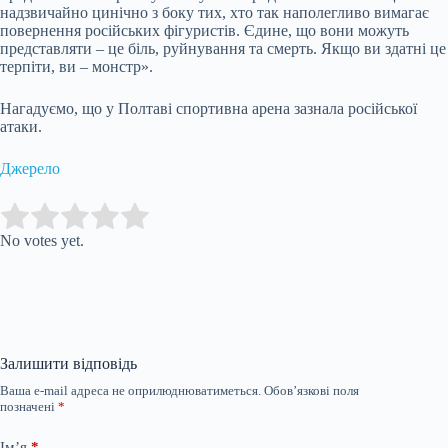
надзвичайно цинічно з боку тих, хто так наполегливо вимагає
повернення російських фігуристів. Єдине, що вони можуть
представляти – це біль, руйнування та смерть. Якщо ви здатні це
терпіти, ви – монстр».
Нагадуємо, що у Полтаві спортивна арена зазнала російської
атаки.
Джерело
Submit Rating
Rate this item:
No votes yet.
Залишити відповідь
Ваша e-mail адреса не оприлюднюватиметься.
Обов’язкові поля
позначені
*
Ім’я
*