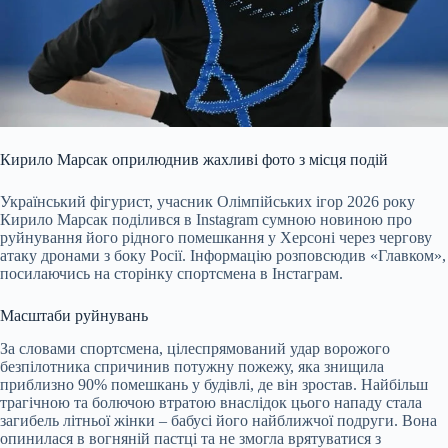
Кирило Марсак оприлюднив жахливі фото з місця подій
Український фігурист, учасник Олімпійських ігор 2026 року
Кирило Марсак поділився в Instagram сумною новиною про
руйнування його рідного помешкання у Херсоні через чергову
атаку дронами з боку Росії. Інформацію розповсюдив «Главком»,
посилаючись на сторінку спортсмена в Інстаграм.
Масштаби руйнувань
За словами спортсмена, цілеспрямований удар ворожого
безпілотника спричинив потужну пожежу, яка знищила
приблизно 90% помешкань у будівлі, де він зростав. Найбільш
трагічною та болючою втратою внаслідок цього нападу стала
загибель літньої жінки – бабусі його найближчої подруги. Вона
опинилася в вогняній пастці та не змогла врятуватися з