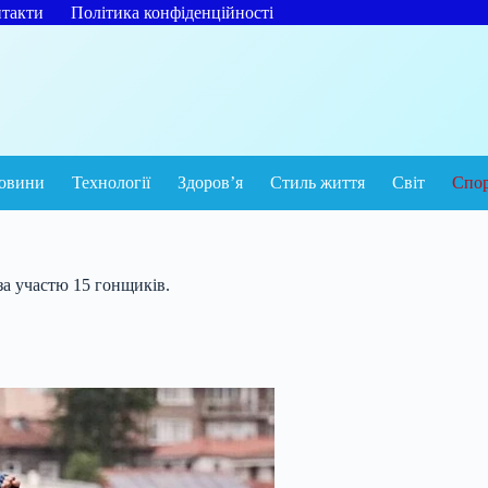
такти
Політика конфіденційності
овини
Технології
Здоров’я
Стиль життя
Світ
Спо
 за участю 15 гонщиків.