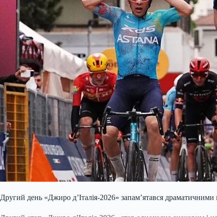
Другий день «Джиро д’Італія-2026» запам’ятався драматичними 