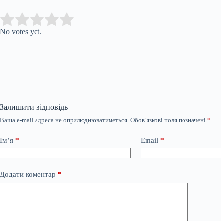
Submit Rating
Rate this item:
No votes yet.
Залишити відповідь
Ваша e-mail адреса не оприлюднюватиметься.
Обов’язкові поля позначені
*
Ім’я
*
Email
*
Додати коментар
*