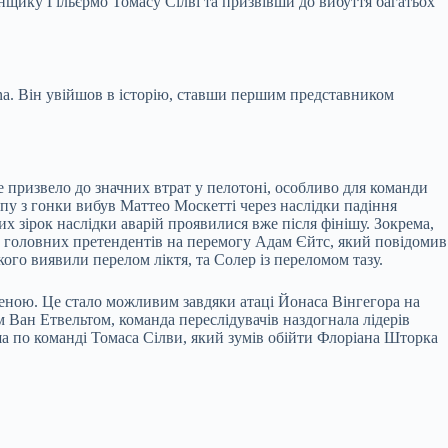
нщику Гільєрмо Томасу Сілві та призвівши до вибуття багатьох
ana. Він увійшов в історію, ставши першим представником
е призвело до значних втрат у пелотоні, особливо для команди
у з гонки вибув Маттео Москетті через наслідки падіння
х зірок наслідки аварій проявилися вже після фінішу. Зокрема,
із головних претендентів на перемогу Адам Єйтс, який повідомив
го виявили перелом ліктя, та Солер із переломом тазу.
женою. Це стало можливим завдяки атаці Йонаса Вінгегора на
 Ван Етвельтом, команда переслідувачів наздогнала лідерів
ша по команді Томаса Сілви, який зумів обійти Флоріана Шторка