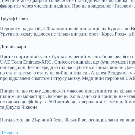
Другий етап «Джиро д’Італія-2026» став одночасно знаковим і 
фаворитів через численні падіння. Про це повідомляє «Главком».
Тріумф Сілви
Перемогу на довгій, 220-кілометровій дистанції від Бургаса до
Уругваю, якому вдалося не тільки виграти етап «Корса Роза», а 
Деталі аварії
Проте спортивний успіх був затьмарений масштабною аварією на м
UAE Team Emirates-XRG. Список гонщиків, що були змушені прип
напередодні. Безпосередньо під час суботньої гонки зійшли Джей
на старт третього етапу не вийшли італієць Андреа Вендраме, у 
про відкладені симптоми струсу мозку. Медичний персонал UAE п
Попри те, що гонку довелося тимчасово призупинити на кілька 
підйомі до монастиря Лясковець. Хоча данський гонщик намагався
незадовго до фінішу, за 500 метрів до завершення. Саме в цей м
та Джуліо Чікконе.
Нагадаємо, що 21-річний бельгійський велогонщик загинув внас
Джерело