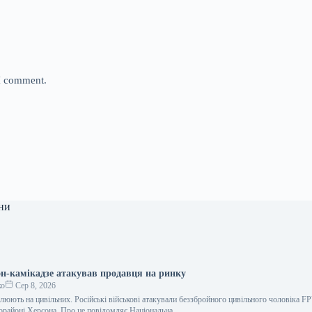
 I comment.
ни
он-камікадзе атакував продавця на ринку
ко
Сер 8, 2026
люють на цивільних. Російські військові атакували беззбройного цивільного чоловіка F
орайоні Херсона. Про це повідомляє Національна…