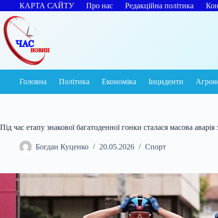
Перейти
КАРТА САЙТУ
Про нас
Редакційна політика
Кон
до
вмісту
Головна
Політика
Економіка
Інциденти
Агрон
Під час етапу знакової багатоденної гонки сталася масова аварія
Богдан Куценко
20.05.2026
Спорт