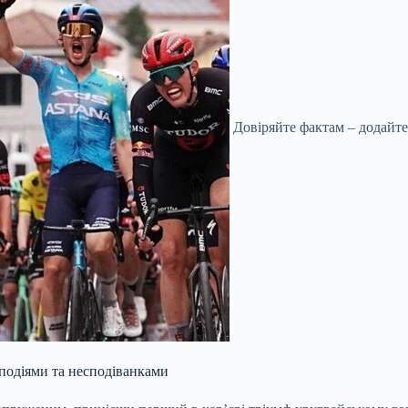
Довіряйте фактам – додайте
подіями та несподіванками