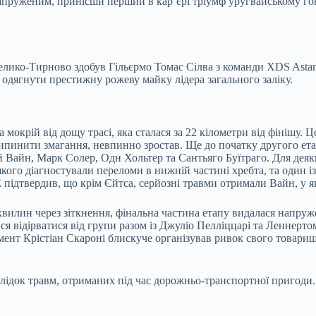
напруженим, принісши перший в кар’єрі тріумф уругвайському го
 Велико-Тирново здобув Гільєрмо Томас Сілва з команди XDS Ast
й одягнути престижну рожеву майку лідера загального заліку.
окрій від дощу трасі, яка сталася за 22 кілометри від фінішу. Ц
инити змагання, невпинно зростав. Ще до початку другого етап
 Вайн, Марк Солер, Одн Хольтер та Сантьяго Буїтраго. Для деяки
якого діагностували переломи в нижній частині хребта, та один 
ідтвердив, що крім Єйтса, серйозні травми отримали Вайн, у яко
хвилин через зіткнення, фінальна частина етапу видалася напру
 відірватися від групи разом із Джуліо Пелліццарі та Леннертом
омент Крістіан Скароні блискуче організував ривок свого товари
лідок травм, отриманих під час дорожньо-транспортної пригоди.