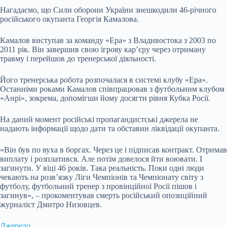
Нагадаємо, що Сили оборони України знешкодили 46-річного
російського окупанта Георгія Камалова.
Камалов виступав за команду «Ера» з Владивостока з 2003 по
2011 рік. Він завершив свою ігрову кар’єру через отриману
травму і перейшов до тренерської діяльності.
Його тренерська робота розпочалася в системі клубу «Ера».
Останніми роками Камалов співпрацював з футбольним клубом
«Анрі», зокрема, допомігши йому досягти рівня Кубка Росії.
На даний момент російські пропагандистські джерела не
надають інформації щодо дати та обставин ліквідації окупанта.
«Він був по вуха в боргах. Через це і підписав контракт. Отримав
виплату і розплатився. Але потім довелося йти воювати. І
загинути. У віці 46 років. Така реальність. Поки одні люди
чекають на розв’язку Ліги Чемпіонів та Чемпіонату світу з
футболу, футбольний тренер з провінційної Росії пішов і
загинув», – прокоментував смерть російський опозиційний
журналіст Дмитро Низовцев.
Джерело