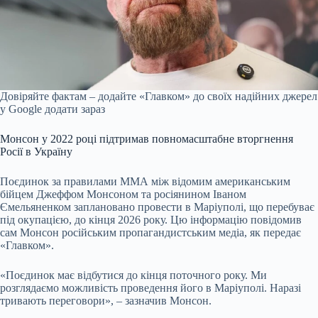
Довіряйте фактам – додайте «Главком» до своїх надійних джерел
у Google
додати зараз
Монсон у 2022 році підтримав повномасштабне вторгнення
Росії в Україну
Поєдинок за правилами ММА між відомим американським
бійцем Джеффом Монсоном та росіянином Іваном
Ємельяненком заплановано провести в Маріуполі, що перебуває
під окупацією, до кінця 2026 року. Цю інформацію повідомив
сам Монсон російським пропагандистським медіа, як передає
«Главком».
«Поєдинок має відбутися до кінця поточного року. Ми
розглядаємо можливість проведення його в Маріуполі. Наразі
тривають переговори», – зазначив Монсон.