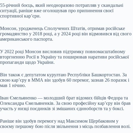
55-річний боєць, який неодноразово потрапляв у скандальні
ситуації, раніше вже оголошував про припинення своєї
спортивної кар’єри.
Монсон, уродженець Сполучених Штатів, отримав російське
громадянство у 2018 році, а у 2024 році він відмовився від свого
американського паспорта.
У 2022 році Монсон висловив підтримку повномасштабному
вторгненню Росії в Україну та поширював наративи російської
пропаганди щодо України.
Він також є депутатом курултаю Республіки Башкортостан. За
свою кар’єру в ММА він здобув 60 перемог, зазнав 26 поразок і
мав 1 нічию.
Іван Ємельяненко — молодший брат відомих бійців Федора та
Олександра Ємельяненків. За свою професійну кар’єру він брав
участь у низці поєдинків зі змішаних єдиноборств та у боксі.
Раніше він здобув перемогу над Максимом Щербаковим у
своєму першому бою після звільнення з місць позбавлення волі.