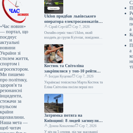
С
П
Р
Uklon придбав львівського
й
оператора електросамокатів
п
«Час новин»
e-Wings за 97,6 млн грн
Сірий Сергій
Сер 7, 2026
а
— портал, що
Онлайн-сервіс таксі Uklon, який
К
поєднує
входить до групи Kyivstar, повідомив
и
актуальні
про завершення угоди з купівлі 100%
П
корпоративних прав львівської
новини
а
компанії-оператора
України зі
к
стилем життя,
н
спортом і
Костюк та Світоліна
ті
агросектором.
закріпилися у топ-10 рейтингу
Ми пишемо
форми сезону yElo
Богдан Куценко
Сер 7, 2026
про політику,
Українські тенісистки Марта Костюк та
здоров'я та
Еліна Світоліна посіли перші поз
резонансні
інциденти,
стежачи за
пульсом
країни
Затримка потяга на
щохвилини.
Київщині: 8 людей загинули
Наша мета —
на станції “Квітнева”
Домна Коваленко
Сер 7, 2026
щоб читач
У ніч на 5 серпня, під час масованої