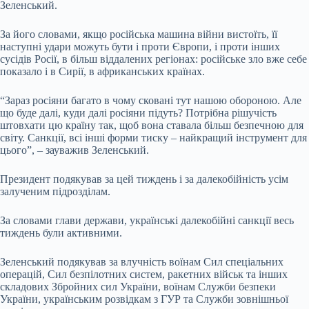
Зеленський.
За його словами, якщо російська машина війни вистоїть, її
наступні удари можуть бути і проти Європи, і проти інших
сусідів Росії, в більш віддалених регіонах: російське зло вже себе
показало і в Сирії, в африканських країнах.
“Зараз росіяни багато в чому сковані тут нашою обороною. Але
що буде далі, куди далі росіяни підуть? Потрібна рішучість
штовхати цю країну так, щоб вона ставала більш безпечною для
світу. Санкції, всі інші форми тиску – найкращий інструмент для
цього”, – зауважив Зеленський.
Президент подякував за цей тиждень і за далекобійність усім
залученим підрозділам.
За словами глави держави, українські далекобійні санкції весь
тиждень були активними.
Зеленський подякував за влучність воїнам Сил спеціальних
операцій, Сил безпілотних систем, ракетних військ та інших
складових Збройних сил України, воїнам Служби безпеки
України, українським розвідкам з ГУР та Служби зовнішньої