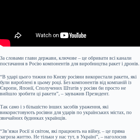
За словами глави держави, ключове – це обривати всі канали
постачання в Росію компонентів для виробництва ракет і
дронів.
“В ударі цього тижня по Києву росіяни використали ракети, які
були вироблені в цьому році. Без компонентів від компаній із
Європи, Японії, Сполучених Штатів у росіян би просто не
вийшло зробити ці ракети”, – зауважив Президент.
Так само і з більшістю інших засобів ураження, які
використовують росіяни для ударів по українських містах, по
звичайних будинках українців.
“Звʼязки Росії зі світом, які працюють на війну, – це пряма
загроза життю. Не тільки у нас тут, в Україні”, – наголосив