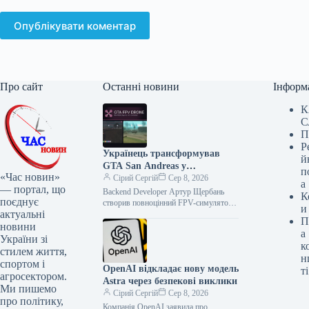
Опублікувати коментар
Про сайт
Останні новини
Інформ
К
С
П
Р
Українець трансформував
й
GTA San Andreas у
п
«Час новин»
реалістичний симулятор FPV-
Сірий Сергій
Сер 8, 2026
а
— портал, що
дрона
Backend Developer Артур Щербань
К
поєднує
створив повноцінний FPV-симулятор
и
актуальні
просто всередині легендарної GTA San
П
Andreas. Його скрипт для MoonLoader
новини
а
додає у гру…
України зі
к
стилем життя,
н
спортом і
OpenAI відкладає нову модель
ті
агросектором.
Astra через безпекові виклики
Ми пишемо
Сірий Сергій
Сер 8, 2026
про політику,
Компанія OpenAI заявила про