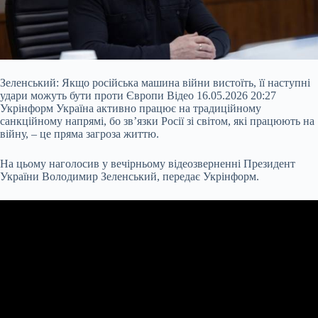
Зеленський: Якщо російська машина війни вистоїть, її наступні
удари можуть бути проти Європи Відео 16.05.2026 20:27
Укрінформ Україна активно працює на традиційному
санкційному напрямі, бо звʼязки Росії зі світом, які працюють на
війну, – це пряма загроза життю.
На цьому наголосив у вечірньому відеозверненні Президент
України Володимир Зеленський, передає Укрінформ.