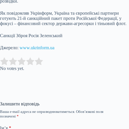
розвідки.
Як повідомляв Укрінформ, Україна та європейські партнери
готують 21-й санкційний пакет проти Російської Федерації, у
фокусі – фінансовий сектор держави-агресорки і тіньовий флот.
Санкції Зброя Росія Зеленський
Джерело:
www.ukrinform.ua
Submit Rating
Rate this item:
No votes yet.
Залишити відповідь
Ваша e-mail адреса не оприлюднюватиметься.
Обов’язкові поля
позначені
*
Ім’я
*