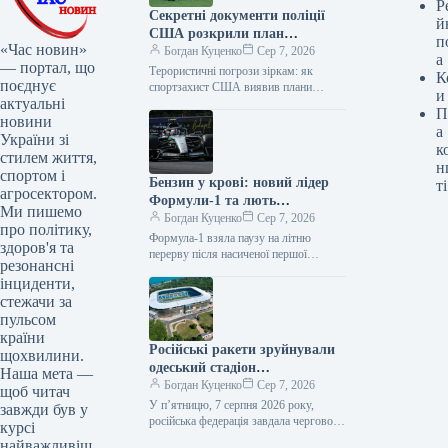
Р
Секретні документи поліції
й
США розкрили план
п
«Час новин»
вбивства Мессі
Богдан Куценко
Сер 7, 2026
а
— портал, що
Терористичні погрози зіркам: як
К
поєднує
спортзахист США виявив плани
и
актуальні
нападів на Мессі та Роналду Витік
П
секретних документів поліції США
новини
а
виявив серйозність…
України зі
к
стилем життя,
н
спортом і
Бензин у крові: новий лідер
ті
агросектором.
Формули-1 та лють
Ми пишемо
Ферстаппена
Богдан Куценко
Сер 7, 2026
про політику,
Формула-1 взяла паузу на літню
здоров'я та
перерву після насиченої першої
резонансні
половини сезону. Перегони
інциденти,
поновляться з Гран-прі Нідерландів
стежачи за
21-23 серпня, а поки…
пульсом
країни
Російські ракети зруйнували
щохвилини.
одеський стадіон
Наша мета —
“Чорноморець”
Богдан Куценко
Сер 7, 2026
щоб читач
У п’ятницю, 7 серпня 2026 року,
завжди був у
російська федерація завдала чергового
курсі
ракетного удару по Одесі. Цього разу
найважливіш