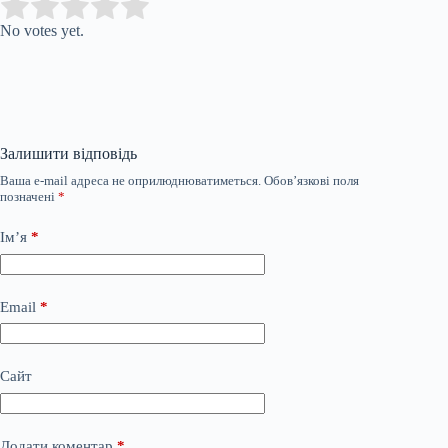
Submit Rating
Rate this item:
No votes yet.
Залишити відповідь
Ваша e-mail адреса не оприлюднюватиметься.
Обов’язкові поля
позначені
*
Ім’я
*
Email
*
Сайт
Додати коментар
*