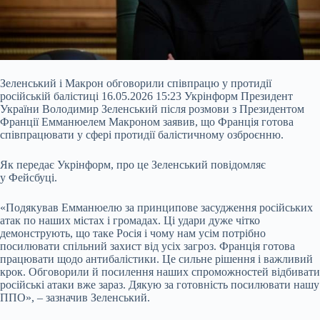
Зеленський і Макрон обговорили співпрацю у протидії
російській балістиці 16.05.2026 15:23 Укрінформ Президент
України Володимир Зеленський після розмови з Президентом
Франції Емманюелем Макроном заявив, що Франція готова
співпрацювати у сфері протидії балістичному озброєнню.
Як передає Укрінформ, про це Зеленський повідомляє
у Фейсбуці.
«Подякував Емманюелю за принципове засудження російських
атак по наших містах і громадах. Ці удари дуже чітко
демонструють, що таке Росія і чому нам усім
потрібно
посилювати спільний захист від усіх загроз. Франція готова
працювати щодо антибалістики. Це сильне рішення і важливий
крок. Обговорили й посилення наших спроможностей відбивати
російські атаки вже зараз. Дякую за готовність посилювати нашу
ППО», – зазначив Зеленський.