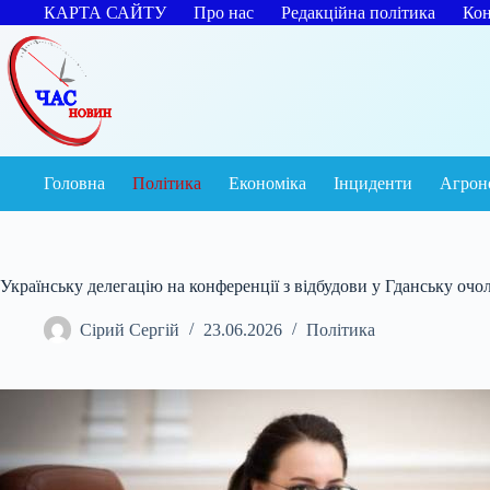
Перейти
КАРТА САЙТУ
Про нас
Редакційна політика
Кон
до
вмісту
Головна
Політика
Економіка
Інциденти
Агрон
Українську делегацію на конференції з відбудови у Гданську оч
Сірий Сергій
23.06.2026
Політика