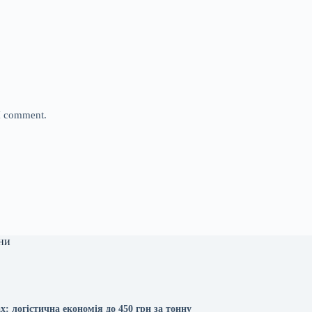
 I comment.
ни
х: логістична економія до 450 грн за тонну