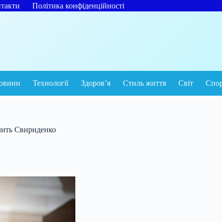
такти
Політика конфіденційності
овини
Технології
Здоров’я
Стиль життя
Світ
Спо
олить Свириденко