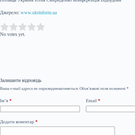
Джерело:
www.ukrinform.ua
Submit Rating
Rate this item:
No votes yet.
Залишити відповідь
Ваша e-mail адреса не оприлюднюватиметься.
Обов’язкові поля позначені
*
Ім’я
*
Email
*
Додати коментар
*