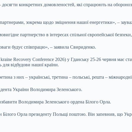
 досягти конкретних домовленостей, які спрацюють на оборонозд
артнерами, зокрема щодо зміцнення нашої енергетики», – заува
овигідне партнерство в інтересах спільної європейської безпеки
поваги будує співпрацю», – заявила Свириденко.
kraine Recovery Conference 2026) у Гданську 25-26 червня має с
 для відбудови нашої країни.
ретина з них – українські, третина – польські, решта – міжнародні
идента України Володимира Зеленського.
збавити Володимира Зеленського ордена Білого Орла.
 Білого Орла президенту Польщі поштою. Він запевнив, що Укра