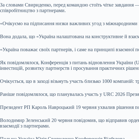
За словами Свириденко, перед командою стоїть чітке завдання —
співробітництво з партнерами.
«Очікуємо на підписання низки важливих угод з міжнародними п
Вона додала, що «Україна налаштована на конструктивне й взаєм
«Україна поважає своїх партнерів, і саме на принципі взаємної 
Як повідомлялося, Конференція з питань відновлення України (U
інвестицій, розвитку партнерств і просування практичних рішень
Очікується, що в заході візьмуть участь близько 1000 компаній: т
Раніше повідомлялося, що планувалась участь у URC 2026 През
Президент РП Кароль Навроцький 19 червня ухвалив рішення по
Володимир Зеленський 20 червня повідомив, що відправив орден
взаємодії з партнерами.
Польща Україна Юлія Свириденко Конференція Відбудова