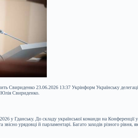
олить Свириденко 23.06.2026 13:37 Укрінформ Українську делега
а Юлія Свириденко.
026 у Гданську. До складу української команди на Конференції у
звісно урядовці й парламентарі. Багато заходів різного рівня, як