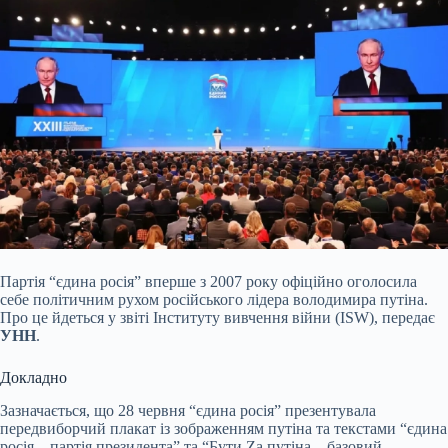
Партія “єдина росія” вперше з 2007 року офіційно оголосила
себе політичним рухом російського лідера володимира путіна.
Про це йдеться у звіті Інституту вивчення війни (ISW), передає
УНН
.
Докладно
Зазначається, що 28 червня “єдина росія” презентувала
передвиборчий плакат із зображенням путіна та текстами “єдина
росія – партія президента” та “Бути Za путіна – базовий