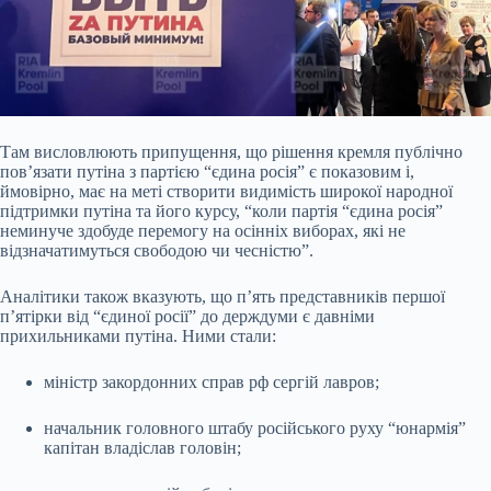
Там висловлюють припущення, що рішення кремля публічно
пов’язати путіна з партією “єдина росія” є показовим і,
ймовірно, має на меті створити видимість широкої народної
підтримки путіна та його курсу, “коли партія “єдина росія”
неминуче здобуде перемогу на осінніх виборах, які не
відзначатимуться свободою чи чесністю”.
Аналітики також вказують, що п’ять представників першої
п’ятірки від “єдиної росії” до держдуми є давніми
прихильниками путіна. Ними стали:
міністр закордонних справ рф сергій лавров;
начальник головного штабу російського руху “юнармія”
капітан владіслав головін;