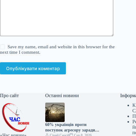
Save my name, email and website in this browser for the
next time I comment.
Опублікувати коментар
Про сайт
Останні новини
Інформ
К
С
П
Р
60% українців проти
й
поступок агресору заради
п
«Час новин»
миру
Сірий Сергій
Сер 8, 2026