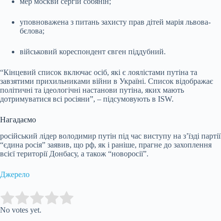
мер москви сергій собянін;
уповноважена з питань захисту прав дітей марія львова-
бєлова;
військовий кореспондент євген піддубний.
“Кінцевий список включає осіб, які є лоялістами путіна та
завзятими прихильниками війни в Україні. Список відображає
політичні та ідеологічні настанови путіна, яких мають
дотримуватися всі росіяни”, – підсумовують в ISW.
Нагадаємо
російський лідер володимир путін під час виступу на з’їзді партії
“єдина росія” заявив, що рф, як і раніше, прагне до захоплення
всієї території Донбасу, а також “новоросії”.
Джерело
Submit Rating
Rate this item:
No votes yet.