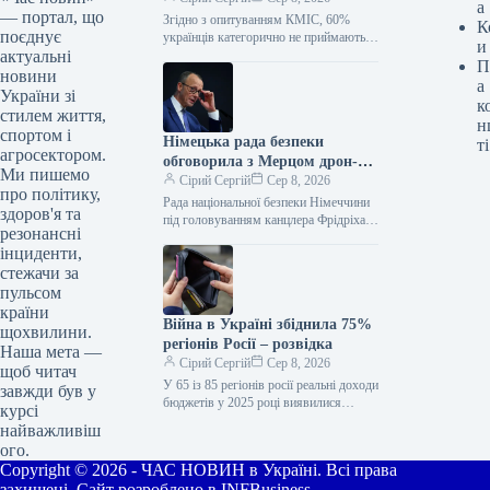
а
— портал, що
Згідно з опитуванням КМІС, 60%
К
поєднує
українців категорично не приймають
и
актуальні
ідею передачі всього Донбасу під
П
російський контроль в обмін на
новини
а
гарантії…
України зі
к
стилем життя,
н
спортом і
Німецька рада безпеки
ті
агросектором.
обговорила з Мерцом дрон-
Ми пишемо
камікадзе біля українського
Сірий Сергій
Сер 8, 2026
про політику,
літака
Рада національної безпеки Німеччини
здоров'я та
під головуванням канцлера Фрідріха
резонансні
Мерца обговорила інцидент з дроном
інциденти,
біля українського вантажного літака в
стежачи за
аеропорту Лейпциг/Галле.
пульсом
країни
Війна в Україні збіднила 75%
щохвилини.
регіонів Росії – розвідка
Наша мета —
Сірий Сергій
Сер 8, 2026
щоб читач
У 65 із 85 регіонів росії реальні доходи
завжди був у
бюджетів у 2025 році виявилися
курсі
нижчими, ніж у 2021-му. Основні
найважливіш
причини —…
ого.
Copyright © 2026 - ЧАС НОВИН в Україні. Всі права
захищені. Сайт розроблено в INFBusiness.