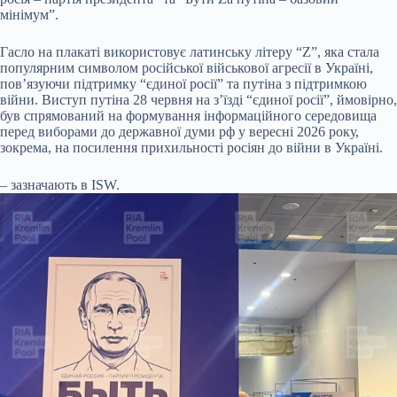
мінімум”.
Гасло на плакаті використовує латинську літеру “Z”, яка стала
популярним символом російської військової агресії в Україні,
пов’язуючи підтримку “єдиної росії” та путіна з підтримкою
війни. Виступ путіна 28 червня на з’їзді “єдиної росії”, ймовірно,
був спрямований на формування інформаційного середовища
перед виборами до державної думи рф у вересні 2026 року,
зокрема, на посилення прихильності росіян до війни в Україні.
– зазначають в ISW.