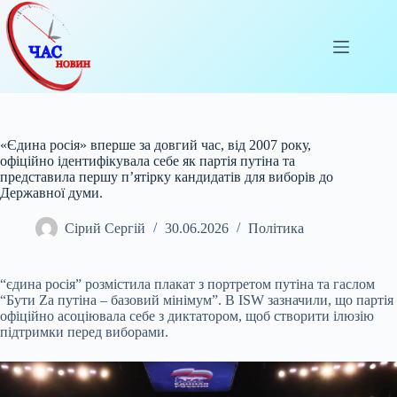
Перейти
до
вмісту
«Єдина росія» вперше за довгий час, від 2007 року,
офіційно ідентифікувала себе як партія путіна та
представила першу п’ятірку кандидатів для виборів до
Державної думи.
Сірий Сергій
30.06.2026
Політика
“єдина росія” розмістила плакат з портретом путіна та гаслом
“Бути Za путіна – базовий мінімум”. В ISW зазначили, що партія
офіційно асоціювала себе з диктатором, щоб
створити ілюзію
підтримки перед виборами.