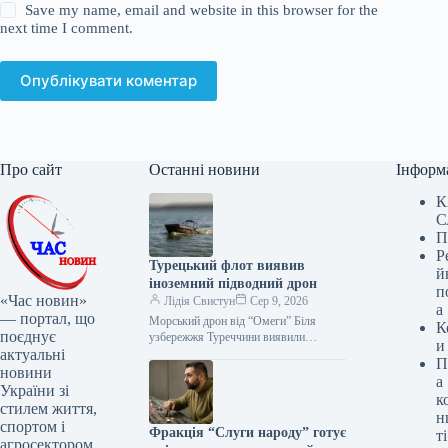
Save my name, email and website in this browser for the
next time I comment.
Опублікувати коментар
Про сайт
Останні новини
Інформ
К
С
П
Р
Турецький флот виявив
й
іноземний підводний дрон
п
«Час новин»
Лідія Свистун
Сер 9, 2026
а
— портал, що
Морський дрон від “Омеги” Біля
К
поєднує
узбережжя Туреччини виявили
и
актуальні
підводний безпілотний апарат, і з
П
міркувань безпеки в районі знахідки
новини
а
перекрили міжнародну…
України зі
к
стилем життя,
н
спортом і
Фракція “Слуги народу” готує
ті
агросектором.