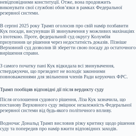
невідповідними конституції. Отже, вона продовжить
виконувати свої службові обов’язки в рамках Федеральної
резервної системи.
В серпні 2025 року Трамп оголосив про свій намір позбавити
Кук посади, висунувши їй звинувачення у можливих махінаціях
з іпотекою. Проте, федеральний суд округу Колумбія
призупинив це рішення через недостатність доказів. Пізніше
Верховний суд дозволив їй зберегти свою посаду до остаточного
вирішення справи.
З самого початку пані Кук відкидала всі звинувачення,
стверджуючи, що президент не володіє законними
повноваженнями для звільнення членів Ради керуючих ФРС.
Трамп пообіцяв відповідні дії після вердикту суду
Після оголошення судового рішення, Ліза Кук зазначила, що
постанову Верховного суду зміцнює незалежність Федеральної
резервної системи від будь-якого політичного впливу.
Водночас Дональд Трамп висловив різку критику щодо рішення
суду та попередив про намір вжити відповідних заходів.