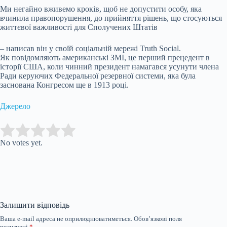
Ми негайно вживемо кроків, щоб не допустити особу, яка
вчинила правопорушення, до прийняття рішень, що стосуються
життєвої важливості для Сполучених Штатів
– написав він у своїй соціальній мережі Truth Social.
Як повідомляють американські ЗМІ, це перший прецедент в
історії США, коли чинний президент намагався усунути члена
Ради керуючих Федеральної резервної системи, яка була
заснована Конгресом ще в 1913 році.
Джерело
Submit Rating
Rate this item:
No votes yet.
Залишити відповідь
Ваша e-mail адреса не оприлюднюватиметься.
Обов’язкові поля
позначені
*