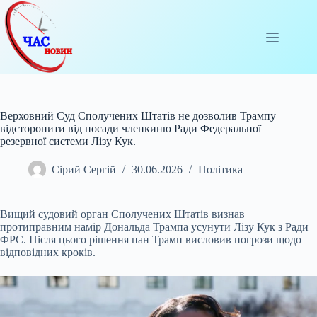
Перейти
до
вмісту
Верховний Суд Сполучених Штатів не дозволив Трампу
відсторонити від посади членкиню Ради Федеральної
резервної системи Лізу Кук.
Сірий Сергій
30.06.2026
Політика
Вищий судовий орган Сполучених Штатів визнав
протиправним намір Дональда Трампа усунути Лізу Кук з Ради
ФРС. Після цього рішення пан Трамп висловив погрози щодо
відповідних кроків.