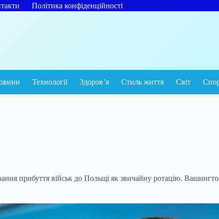
такти
Політика конфіденційності
овини
Технології
Здоров’я
Стиль життя
Світ
Спо
ння прибуття військ до Польщі як звичайну ротацію. Вашингтон