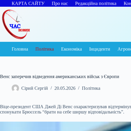
Перейти
КАРТА САЙТУ
Про нас
Редакційна політика
Кон
до
вмісту
Головна
Політика
Економіка
Інциденти
Агрон
Венс заперечив відведення американських військ з Європи
Сірий Сергій
20.05.2026
Політика
Віце-президент США Джей Ді Венс охарактеризував відтермінува
спонукати Брюссель “брати на себе ширшу відповідальність”.