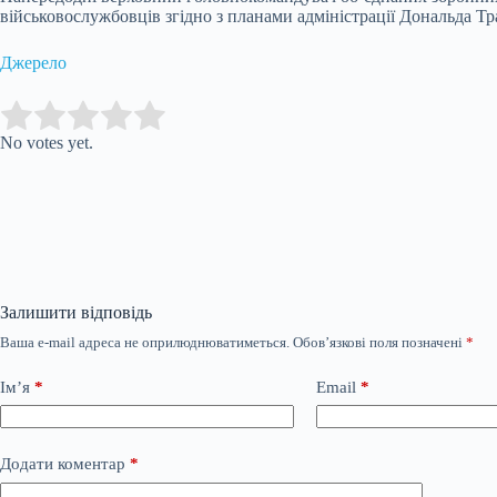
військовослужбовців згідно з планами адміністрації Дональда Тр
Джерело
Submit Rating
Rate this item:
No votes yet.
Залишити відповідь
Ваша e-mail адреса не оприлюднюватиметься.
Обов’язкові поля позначені
*
Ім’я
*
Email
*
Додати коментар
*