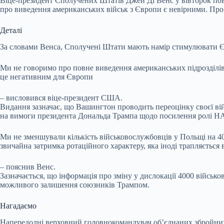
Віце-президент Сполучених Штатів Джей Ді Венс у вівторок пов
про виведення американських військ з Європи є невірними. Про
Деталі
За словами Венса, Сполучені Штати мають намір стимулювати Євр
Ми не говоримо про повне виведення американських підрозділі
це негативним для Європи
– висловився віце-президент США.
Видання зазначає, що Вашингтон проводить переоцінку своєї ві
на вимоги президента Дональда Трампа щодо посилення ролі НАТ
Ми не зменшували кількість військовослужбовців у Польщі на 4
звичайна затримка ротаційного характеру, яка іноді трапляється
– пояснив Венс.
Зазначається, що інформація про зміну у дислокації 4000 війсь
можливого залишення союзників Трампом.
Нагадаємо
Напередодні верховний головнокомандувач об’єднаних збройних