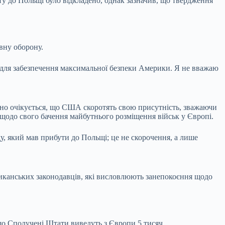
у до Польщі було відкладено, однак зазначив, що твердження
вну оборону.
 для забезпечення максимальної безпеки Америки. Я не вважаю
вно очікується, що США скоротять свою присутність, зважаючи
щодо свого бачення майбутнього розміщення військ у Європі.
, який мав прибути до Польщі; це не скорочення, а лише
риканських законодавців, які висловлюють занепокоєння щодо
що Сполучені Штати виведуть з Європи 5 тисяч