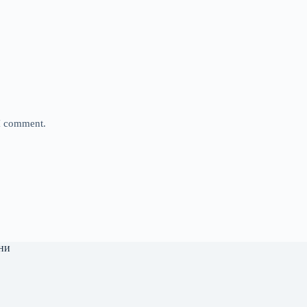
 I comment.
ни