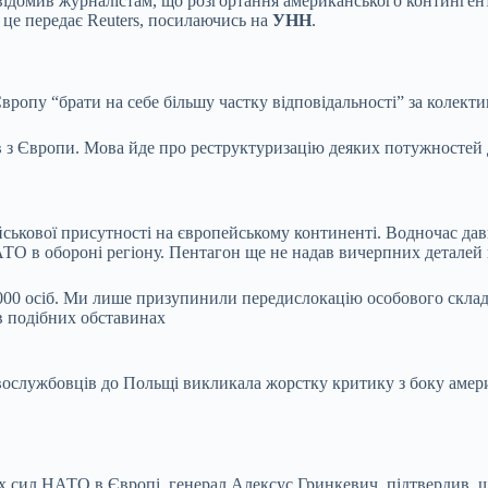
ідомив журналістам, що розгортання американського контингент
 це передає Reuters, посилаючись на
УНН
.
опу “брати на себе більшу частку відповідальності” за колекти
в з Європи. Мова йде про реструктуризацію деяких потужностей
йськової присутності на європейському континенті. Водночас да
О в обороні регіону. Пентагон ще не надав вичерпних деталей 
000 осіб. Ми лише призупинили передислокацію особового складу
 в подібних обставинах
ковослужбовців до Польщі викликала жорстку критику з боку аме
 сил НАТО в Європі, генерал Алексус Гринкевич, підтвердив, 