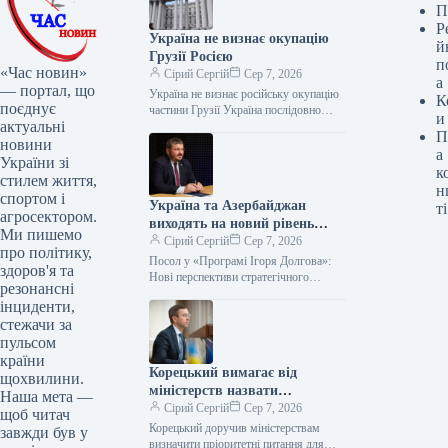
П
Р
Україна не визнає окупацію
й
Грузії Росією
п
«Час новин»
Сірий Сергій
Сер 7, 2026
а
— портал, що
Україна не визнає російську окупацію
К
поєднує
частини Грузії Україна послідовно
и
актуальні
підтримує суверенітет та територіальну
П
цілісність Грузії в її міжнародно
новини
а
визнаних кордонах…
України зі
к
стилем життя,
н
спортом і
Україна та Азербайджан
ті
агросектором.
виходять на новий рівень
Ми пишемо
стратегічного партнерства
Сірий Сергій
Сер 7, 2026
про політику,
Посол у «Програмі Ігоря Долгова»:
здоров'я та
Нові перспективи стратегічного
резонансні
партнерства України й Азербайджану
інциденти,
Гостем сьогоднішнього випуску
стежачи за
«Програми Ігоря Долгова» став
посол…
пульсом
країни
Корецький вимагає від
щохвилини.
міністерств назвати
Наша мета —
пріоритети для термінового
Сірий Сергій
Сер 7, 2026
щоб читач
вирішення
Корецький доручив міністерствам
завжди був у
визначити пріоритетні питання для