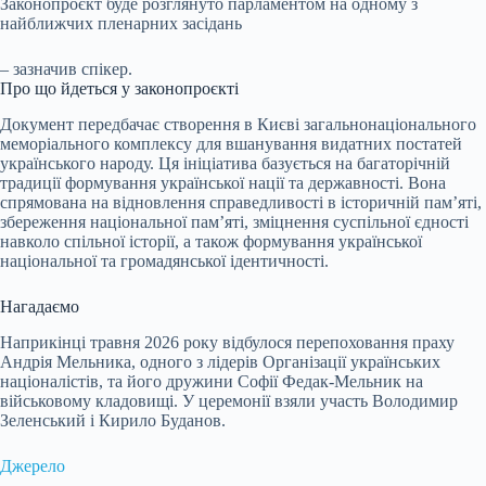
Законопроєкт буде розглянуто парламентом на одному з
найближчих пленарних засідань
– зазначив спікер.
Про що йдеться у законопроєкті
Документ передбачає створення в Києві загальнонаціонального
меморіального комплексу для вшанування видатних постатей
українського народу. Ця ініціатива базується на багаторічній
традиції формування української нації та державності. Вона
спрямована на відновлення справедливості в історичній пам’яті,
збереження національної пам’яті, зміцнення суспільної єдності
навколо спільної історії, а також формування української
національної та громадянської ідентичності.
Нагадаємо
Наприкінці травня 2026 року відбулося перепоховання праху
Андрія Мельника, одного з лідерів Організації українських
націоналістів, та його дружини Софії Федак-Мельник на
військовому кладовищі. У церемонії взяли участь Володимир
Зеленський і Кирило Буданов.
Джерело