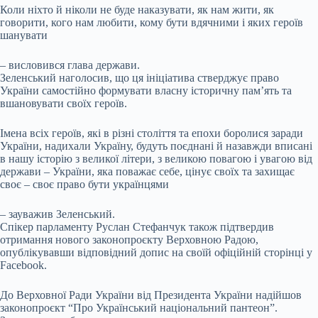
Коли ніхто й ніколи не буде наказувати, як нам жити, як
говорити, кого нам любити, кому бути вдячними і яких героїв
шанувати
– висловився глава держави.
Зеленський наголосив, що ця ініціатива стверджує право
України самостійно формувати власну історичну пам’ять та
вшановувати своїх героїв.
Імена всіх героїв, які в різні століття та епохи боролися заради
України, надихали Україну, будуть поєднані й назавжди вписані
в нашу історію з великої літери, з великою повагою і увагою від
держави – України, яка поважає себе, цінує своїх та захищає
своє – своє право бути українцями
– зауважив Зеленський.
Спікер парламенту Руслан Стефанчук також підтвердив
отримання нового законопроєкту Верховною Радою,
опублікувавши відповідний допис на своїй офіційній сторінці у
Facebook.
До Верховної Ради України від Президента України надійшов
законопроєкт “Про Український національний пантеон”.