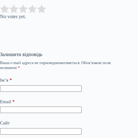
Submit Rating
Rate this item:
No votes yet.
Залишити відповідь
Ваша e-mail адреса не оприлюднюватиметься.
Обов’язкові поля
позначені
*
Ім’я
*
Email
*
Сайт