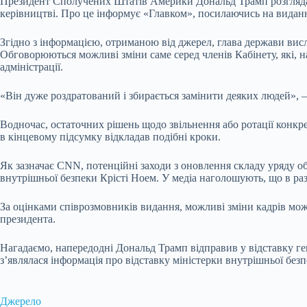
Президент Сполучених Штатів Америки Дональд Трамп розглядає й
керівництві. Про це інформує «Главком», посилаючись на видання
Згідно з інформацією, отриманою від джерел, глава держави висл
Обговорюються можливі зміни саме серед членів Кабінету, які, 
адміністрації.
«Він дуже роздратований і збирається замінити деяких людей», – 
Водночас, остаточних рішень щодо звільнення або ротації конкр
в кінцевому підсумку відкладав подібні кроки.
Як зазначає CNN, потенційні заходи з оновлення складу уряду о
внутрішньої безпеки Крісті Ноем. У медіа наголошують, що в разі
За оцінками співрозмовників видання, можливі зміни кадрів мож
президента.
Нагадаємо, напередодні Дональд Трамп відправив у відставку г
з’являлася інформація про відставку міністерки внутрішньої бе
Джерело