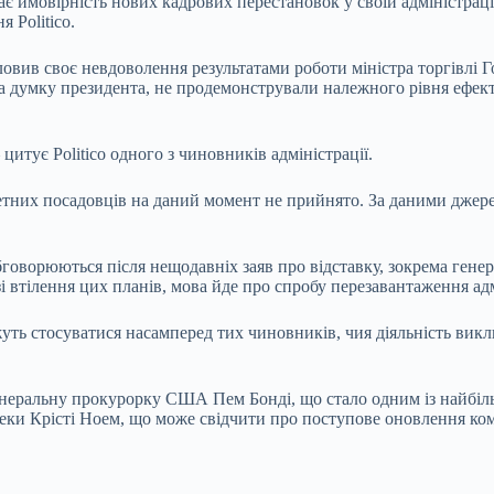
мовірність нових кадрових перестановок у своїй адміністрації,
 Politico.
овив своє невдоволення результатами роботи міністра торгівлі Г
на думку президента, не продемонстрували належного рівня ефект
цитує Politico одного з чиновників адміністрації.
етних посадовців на даний момент не прийнято. За даними джере
бговорюються після нещодавніх заяв про відставку, зокрема гене
 втілення цих планів, мова йде про спробу перезавантаження адмі
уть стосуватися насамперед тих чиновників, чия діяльність вик
енеральну прокурорку США Пем Бонді, що стало одним із найбіл
зпеки Крісті Ноем, що може свідчити про поступове оновлення ко