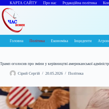
Перейти
КАРТА САЙТУ
Про нас
Редакційна політика
Кон
до
вмісту
Головна
Політика
Економіка
Інциденти
Агрон
Трамп оголосив про зміни у керівництві американської адміністр
Сірий Сергій
20.05.2026
Політика