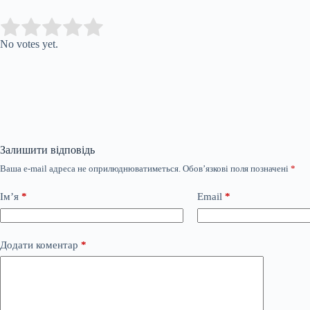
Submit Rating
Rate this item:
No votes yet.
Залишити відповідь
Ваша e-mail адреса не оприлюднюватиметься.
Обов’язкові поля позначені
*
Ім’я
*
Email
*
Додати коментар
*