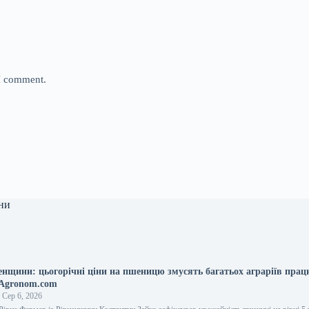
 I comment.
ни
енщини: цьогорічні ціни на пшеницю змусять багатьох аграріїв пра
rAgronom.com
Сер 6, 2026