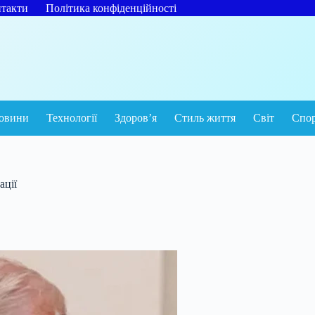
такти
Політика конфіденційності
овини
Технології
Здоров’я
Стиль життя
Світ
Спо
ації