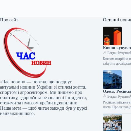
Про сайт
Останні нови
Кияни купуват
Богдан Куценко
Киянам потрібно п
свідчить дослідже
«Час новин» — портал, що поєднує
актуальні новини України зі стилем життя,
Одеса: Російс
спортом і агросектором. Ми пишемо про
Богдан Куценко
політику, здоров'я та резонансні інциденти,
стежачи за пульсом країни щохвилини.
Російські війська
міста. Про це пов
Наша мета — щоб читач завжди був у курсі
найважливішого.