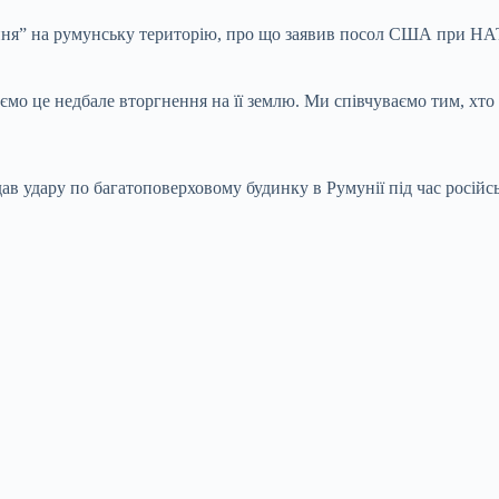
я” на румунську територію, про що заявив посол США при НАТО
о це недбале вторгнення на її землю. Ми співчуваємо тим, хто
дав удару по багатоповерховому будинку в Румунії під час російсь