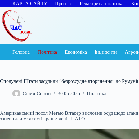
Перейти
КАРТА САЙТУ
Про нас
Редакційна політика
Кон
до
вмісту
Головна
Політика
Економіка
Інциденти
Агрон
Сполучені Штати засудили “безрозсудне вторгнення” до Румунії п
Сірий Сергій
30.05.2026
Політика
Американський посол Метью Вітакер висловив осуд щодо атаки ро
запевнили у захисті країн-членів НАТО.