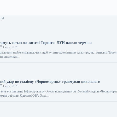
ни
имуть житло як жителі Торонто: ЛУН назвав терміни
Сер 7, 2026
рацювати майже стільки ж часу, щоб купити однокімнатну квартиру, як і жителям Торон
ння аналітиків…
ький удар по стадіону «Чорноморець» травмував цивільного
Сер 7, 2026
 атакували цивільну інфраструктуру Одеси, пошкодивши футбольний стадіон «Чорноморец
ідомив очільник Одеської ОВА Олег…