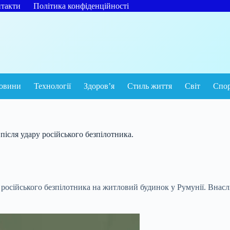
такти
Політика конфіденційності
овини
Технології
Здоров’я
Стиль життя
Світ
Спо
ісля удару російського безпілотника.
сійського безпілотника на житловий будинок у Румунії. Внаслід