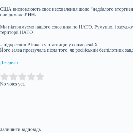
США висловлюють своє несхвалення щодо “недбалого вторгненн
повідомляє
УНН
.
Ми підтримуємо нашого союзника по НАТО, Румунію, і засуджуєм
території НАТО
– підкреслив Вітакер у п’ятницю у соцмережі X.
Його заява прозвучала після того, як російський безпілотник зав
Джерело
Submit Rating
Rate this item:
No votes yet.
Залишити відповідь