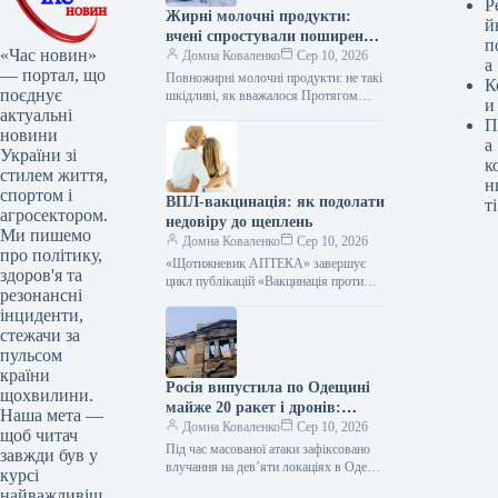
Р
Жирні молочні продукти:
й
вчені спростували поширений
п
«Час новин»
міф
Домна Коваленко
Сер 10, 2026
а
— портал, що
Повножирні молочні продукти: не такі
К
поєднує
шкідливі, як вважалося Протягом
и
актуальні
багатьох років споживачів
П
заохочували обирати знежирені або з
новини
а
низьким вмістом жиру…
України зі
к
стилем життя,
н
спортом і
ВПЛ-вакцинація: як подолати
ті
агросектором.
недовіру до щеплень
Ми пишемо
Домна Коваленко
Сер 10, 2026
про політику,
«Щотижневик АПТЕКА» завершує
здоров'я та
цикл публікацій «Вакцинація проти
резонансні
ВПЛ: від державної політики до
інциденти,
клінічної практики», присвячений
стежачи за
одному з найважливіших кроків у…
пульсом
країни
Росія випустила по Одещині
щохвилини.
майже 20 ракет і дронів:
Наша мета —
уточнені дані
Домна Коваленко
Сер 10, 2026
щоб читач
Під час масованої атаки зафіксовано
завжди був у
влучання на дев’яти локаціях в Одесі
курсі
та області У ніч проти 9 серпня
найважливіш