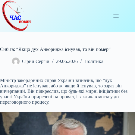
Перейти
до
вмісту
Сибіга: “Якщо дух Анкориджа існував, то він помер”
Сірий Сергій
29.06.2026
Політика
Міністр закордонних справ України зазначив, що “дух
Анкориджа” не існував, або ж, якщо й існував, то зараз він
вичерпаний. Він підкреслив, що будь-які мирні ініціативи
без
участі України приречені на провал, і закликав москву до
переговорного процесу.