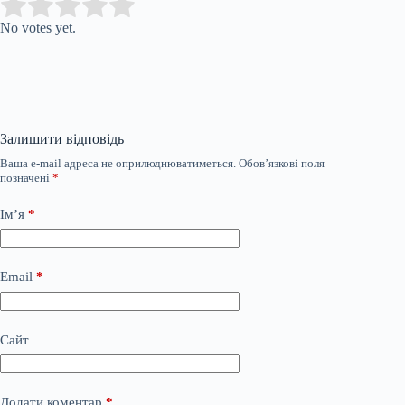
Submit Rating
Rate this item:
No votes yet.
Залишити відповідь
Ваша e-mail адреса не оприлюднюватиметься.
Обов’язкові поля
позначені
*
Ім’я
*
Email
*
Сайт
Додати коментар
*