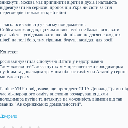
зникнути. москва має припинити вірити в духів і натомість
відреагувати на серйозні пропозиції України сісти за стіл
переговорів і покласти край війні
– наголосив міністр у своєму повідомленні.
Сибіга також додав, що чим довше путін не бажає визнавати
реальність і усвідомлювати, що він ніколи не досягне жодних
цілей на полі бою, тим гіршими будуть наслідки для росії.
Контекст
росія звинуватила Сполучені Штати у недотриманні
“домовленостей”, досягнутих між президентами володимиром
путіним та дональдом трампом під час саміту на Алясці у серпні
минулого року.
Раніше УНН повідомляв, що президент США Дональд Трамп під
час міжнародного саміту висловив розчарування діями
володимира путіна та натякнув на можливість відмови від так
званих “Анкориджських домовленостей”.
Джерело