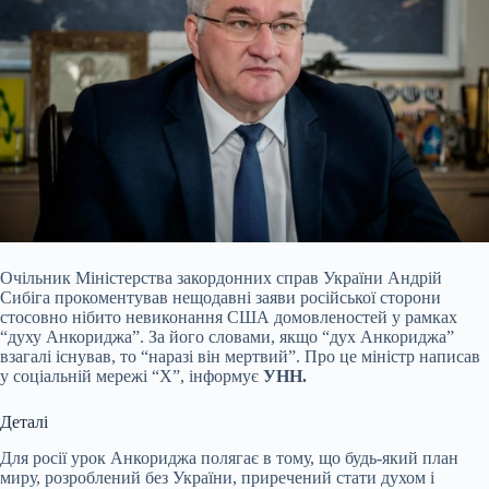
Очільник Міністерства закордонних справ України Андрій
Сибіга прокоментував нещодавні заяви російської сторони
стосовно нібито невиконання США домовленостей у рамках
“духу Анкориджа”. За його словами, якщо “дух Анкориджа”
взагалі існував, то “наразі він мертвий”. Про це міністр написав
у соціальній мережі “Х”, інформує
УНН.
Деталі
Для росії урок Анкориджа полягає в тому, що будь-який план
миру, розроблений без України, приречений стати духом і