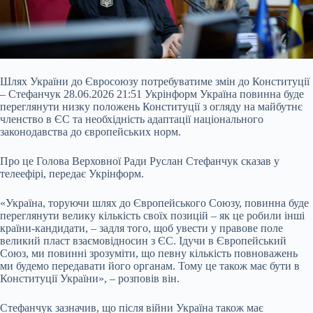
Шлях України до Євросоюзу потребуватиме змін до Конституції
– Стефанчук 28.06.2026 21:51 Укрінформ Україна повинна буде
переглянути низку положень Конституції з огляду на майбутнє
членство в ЄС та необхідність адаптації національного
законодавства до європейських норм.
Про це Голова Верховної Ради Руслан Стефанчук сказав у
телеефірі, передає Укрінформ.
«Україна, торуючи шлях до Європейського Союзу, повинна буде
переглянути велику кількість своїх позицій – як це робили інші
країни-кандидати, – задля того, щоб увести у правове поле
великий пласт взаємовідносин з ЄС. Ідучи в Європейський
Союз, ми повинні зрозуміти, що певну кількість повноважень
ми будемо передавати його органам. Тому це також має бути в
Конституції України», – розповів він.
Стефанчук зазначив, що після війни Україна також має