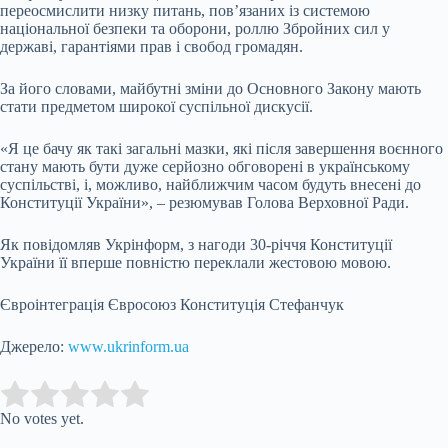
переосмислити низку питань, пов’язаних із системою
національної безпеки та оборони, роллю Збройних сил у
державі, гарантіями прав і свобод громадян.
За його словами, майбутні зміни до Основного Закону мають
стати предметом широкої суспільної дискусії.
«Я це бачу як такі загальні мазки, які після завершення воєнного
стану мають бути дуже серйозно обговорені в українському
суспільстві, і, можливо, найближчим часом будуть внесені до
Конституції України», – резюмував Голова Верховної Ради.
Як повідомляв Укрінформ, з нагоди 30-річчя Конституції
України її вперше повністю переклали жестовою мовою.
Євроінтеграція Євросоюз Конституція Стефанчук
Джерело:
www.ukrinform.ua
Submit Rating
Rate this item:
No votes yet.