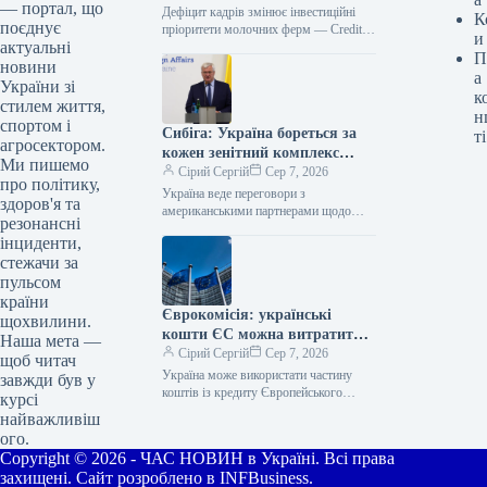
— портал, що
Дефіцит кадрів змінює інвестиційні
К
поєднує
пріоритети молочних ферм — Credit
и
актуальні
Agricole Молочні ферми все частіше
П
спрямовують кредитні кошти не лише
новини
а
на…
України зі
к
стилем життя,
н
спортом і
Сибіга: Україна бореться за
ті
агросектором.
кожен зенітний комплекс
Ми пишемо
Patriot, тривають переговори
Сірий Сергій
Сер 7, 2026
про політику,
щодо ліцензій
Україна веде переговори з
здоров'я та
американськими партнерами щодо
резонансні
отримання ліцензій на виробництво
інциденти,
ракет-перехоплювачів PAC-3 і
стежачи за
водночас бореться за кожну ракету
для…
пульсом
країни
Єврокомісія: українські
щохвилини.
кошти ЄС можна витратити
Наша мета —
на ракети-перехоплювачі з
Сірий Сергій
Сер 7, 2026
щоб читач
третіх країн
Україна може використати частину
завжди був у
коштів із кредиту Європейського
курсі
Союзу на 90 млрд євро для закупівлі
найважливіш
ракет-перехоплювачів та іншого
ого.
обладнання в…
Copyright © 2026 - ЧАС НОВИН в Україні. Всі права
захищені. Сайт розроблено в INFBusiness.