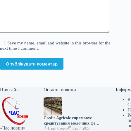
Save my name, email and website in this browser for the
next time I comment.
Опублікувати коментар
Про сайт
Останні новини
Інформ
К
С
П
Р
Credit Agricole спрямовує
й
кредитування молочних ферм
п
«Час новин»
на автоматизацію
Надія Скорик
Сер 7, 2026
а