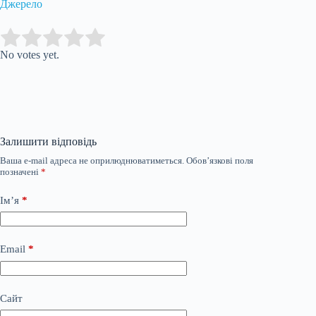
Джерело
Submit Rating
Rate this item:
No votes yet.
Залишити відповідь
Ваша e-mail адреса не оприлюднюватиметься.
Обов’язкові поля
позначені
*
Ім’я
*
Email
*
Сайт