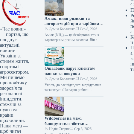
С
П
Р
Аміак: види ризиків та
й
алгоритм дій при аварійному
п
«Час новин»
витоку
Домна Коваленко
Сер 8, 2026
а
— портал, що
Аміак (NH₃) — це безбарвний газ із
К
поєднує
характерним різким запахом. Він є
и
актуальні
одним із найпоширеніших
П
промислових токсинів і посідає
новини
а
перше…
України зі
к
стилем життя,
н
спортом і
Ощадбанк дарує клієнтам
ті
агросектором.
чашки за покупки
Ми пишемо
Домна Коваленко
Сер 8, 2026
про політику,
Уявіть, до вас підходить відвідувачка
здоров'я та
та запитує: «Чи варто робити
резонансні
щеплення від вірусу папіломи людини
інциденти,
(ВПЛ)? Я чула, це якось…
стежачи за
пульсом
країни
Wildberries на межі
щохвилини.
банкрутства: збитки
Наша мета —
перевищили 200 млрд рублів
Надія Скорик
Сер 8, 2026
щоб читач