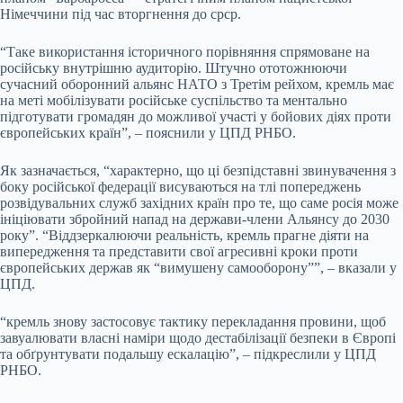
Німеччини під час вторгнення до срср.
“Таке використання історичного порівняння спрямоване на
російську внутрішню аудиторію. Штучно ототожнюючи
сучасний оборонний альянс НАТО з Третім рейхом, кремль має
на меті мобілізувати російське суспільство та ментально
підготувати громадян до можливої участі у бойових діях проти
європейських країн”, – пояснили у ЦПД РНБО.
Як зазначається, “характерно, що ці безпідставні звинувачення з
боку російської федерації висуваються на тлі попереджень
розвідувальних служб західних країн про те, що саме росія може
ініціювати збройний напад на держави-члени Альянсу до 2030
року”. “Віддзеркалюючи реальність, кремль прагне діяти на
випередження та представити свої агресивні кроки проти
європейських держав як “вимушену самооборону””, – вказали у
ЦПД.
“кремль знову застосовує тактику перекладання провини, щоб
завуалювати власні наміри щодо дестабілізації безпеки в Європі
та обґрунтувати подальшу ескалацію”, – підкреслили у ЦПД
РНБО.