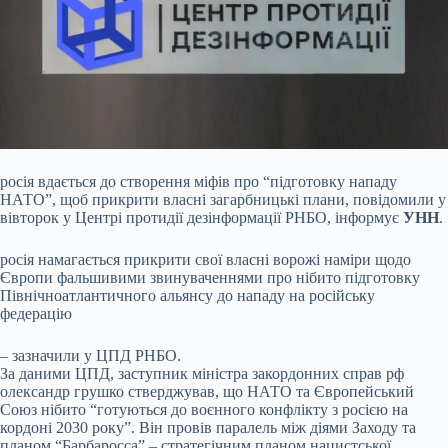
росія вдається до
створення міфів про “підготовку нападу
НАТО”, щоб прикрити власні загарбницькі плани, повідомили у
вівторок у Центрі протидії дезінформації РНБО, інформує
УНН
.
росія намагається прикрити свої власні ворожі наміри щодо
Європи фальшивими звинуваченнями про нібито підготовку
Північноатлантичного альянсу до нападу на російську
федерацію
– зазначили у ЦПД РНБО.
За даними ЦПД, заступник міністра закордонних справ рф
олександр грушко стверджував, що НАТО та Європейський
Союз нібито “готуються до воєнного конфлікту з росією на
кордоні 2030 року”. Він провів паралель між діями Заходу та
планом “Барбаросса” – стратегічним планом нацистської