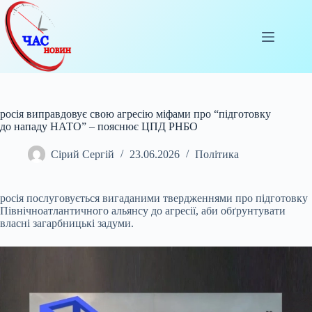
Перейти
до
вмісту
росія виправдовує свою агресію міфами про “підготовку
до нападу НАТО” – пояснює ЦПД РНБО
Сірий Сергій
23.06.2026
Політика
росія послуговується вигаданими твердженнями про підготовку
Північноатлантичного альянсу до агресії, аби обґрунтувати
власні загарбницькі задуми.