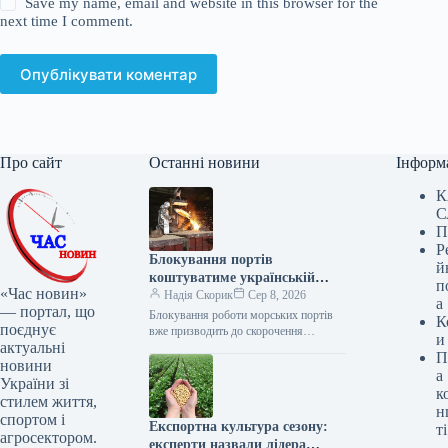
Save my name, email and website in this browser for the
next time I comment.
Опублікувати коментар
Про сайт
Останні новини
Інформ
К
С
П
Р
Блокування портів
й
коштуватиме українській
п
«Час новин»
металургії до $200 млн
Надія Скорик
Сер 8, 2026
а
— портал, що
щомісяця
Блокування роботи морських портів
К
поєднує
вже призводить до скорочення
и
актуальні
виробництва на українських гірничо-
П
металургійних підприємствах. Якщо
новини
а
експорт через порти Великої Одеси
України зі
к
не…
стилем життя,
н
спортом і
Експортна культура сезону:
ті
агросектором.
експерти назвали лідера