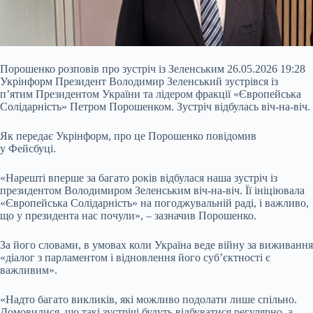
Порошенко розповів про зустріч із Зеленським 26.05.2026 19:28
Укрінформ Президент Володимир Зеленський зустрівся із
п’ятим Президентом України та лідером фракції «Європейська
Солідарність» Петром Порошенком. Зустріч відбулась віч-на-віч.
Як передає Укрінформ, про це Порошенко повідомив
у Фейсбуці.
«Нарешті вперше за багато років відбулася наша зустріч із
президентом Володимиром Зеленським віч-на-віч. Її ініціювала
«Європейська Солідарність» на погоджувальній
раді, і важливо,
що у президента нас почули», – зазначив Порошенко.
За його словами, в умовах коли Україна веде війну за виживання
«діалог з парламентом і відновлення його суб’єктності є
важливим».
«Надто багато викликів, які можливо подолати лише спільно.
Домовилися, що такі зустрічі будуть відбуватися регулярно, а