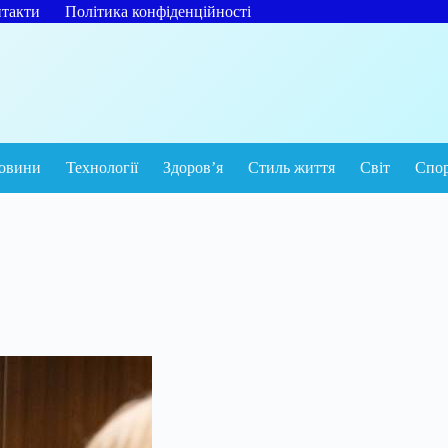
такти
Політика конфіденційності
овини
Технології
Здоров’я
Стиль життя
Світ
Спо