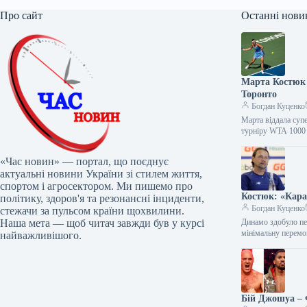
Про сайт
Останні нови
Марта Костюк 
Торонто
Богдан Куценко
Марта віддала суп
турніру WTA 100
«Час новин» — портал, що поєднує
актуальні новини України зі стилем життя,
спортом і агросектором. Ми пишемо про
Костюк: «Кара
політику, здоров'я та резонансні інциденти,
Богдан Куценко
стежачи за пульсом країни щохвилини.
Наша мета — щоб читач завжди був у курсі
Динамо здобуло пе
мінімальну перем
найважливішого.
Бій Джошуа – 