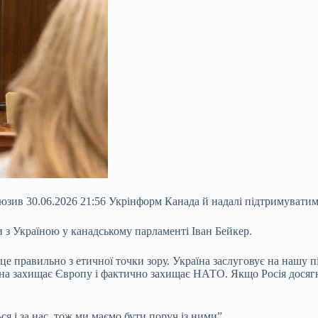
зив 30.06.2026 21:56 Укрінформ Канада й надалі підтримуватиме 
 з Україною у канадському парламенті Іван Бейкер.
е правильно з етичної точки зору. Україна заслуговує на нашу 
їна захищає Європу і фактично захищає НАТО. Якщо Росія досягн
я і за нас, тож ми маємо бути поруч із ними”.