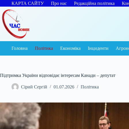
Перейти
КАРТА САЙТУ
Про нас
Редакційна політика
Кон
до
вмісту
Головна
Політика
Економіка
Інциденти
Агрон
Підтримка України відповідає інтересам Канади – депутат
Сірий Сергій
01.07.2026
Політика