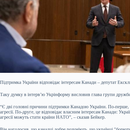
Підтримка України відповідає інтересам Канади – депутат Ексклю
Таку думку в інтерв’ю Укрінформу висловив глава групи дружби
“Є дві головні причини підтримки Канадою України. По-перше, ц
агресії. По-друге,
це відповідає власним інтересам Канади: Укра
агресії можуть стати країни НАТО”, – сказав Бейкер.
Він наголосив, що канадці добре розуміють, що українці "борютьс