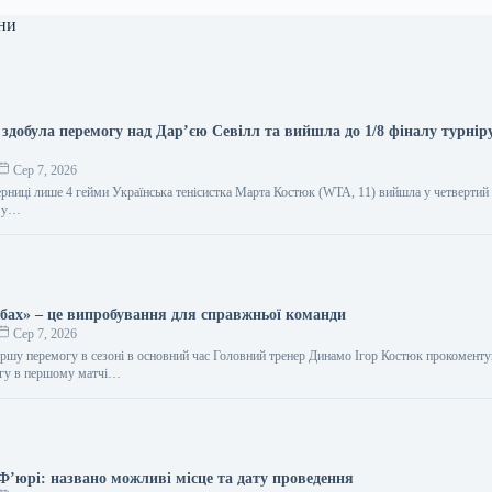
ни
здобула перемогу над Дар’єю Севілл та вийшла до 1/8 фіналу турнір
Сер 7, 2026
ерниці лише 4 гейми Українська тенісистка Марта Костюк (WTA, 11) вийшла у четвертий
0 у…
бах» – це випробування для справжньої команди
Сер 7, 2026
ршу перемогу в сезоні в основний час Головний тренер Динамо Ігор Костюк прокоменту
огу в першому матчі…
Ф’юрі: названо можливі місце та дату проведення