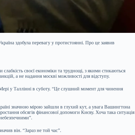
країна здобула перевагу у протистоянні. Про це заявив
слабкість своєї економіки та труднощі, з якими стикаються
нкцій, а не надання москві можливості для відступу.
 Мері у Таллінні в суботу. “Це слушний момент для чинення
раїні значною мірою зайшли в глухий кут, а увага Вашингтона
ростання обсягів фінансової допомоги Києву. Хоча така ситуація
 небезпечними”.
ачив він. “Зараз не той час”.