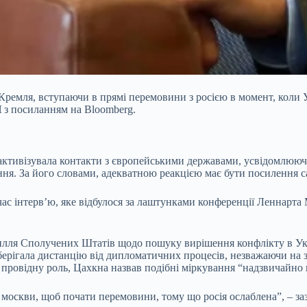
ремля, вступаючи в прямі перемовини з росією в момент, коли У
Н
з посиланням на Bloomberg.
ктивізувала контакти з європейськими державами, усвідомлюючи 
ня. За його словами, адекватною реакцією має бути посилення са
 час інтерв’ю, яке відбулося за лаштунками конференції Леннарта
силля Сполучених Штатів щодо пошуку вирішення конфлікту в Ук
берігала дистанцію від дипломатичних процесів, незважаючи на з
 провідну роль, Цахкна назвав подібні міркування “надзвичайно
оскви, щоб почати перемовини, тому що росія ослаблена”, – зазн