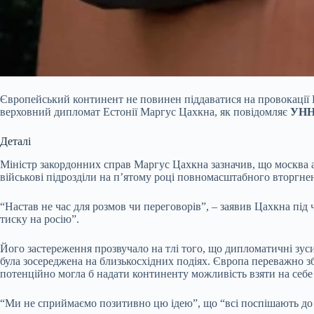
Європейський континент не повинен піддаватися на провокації К
верховний дипломат Естонії Маргус Цахкна, як повідомляє
УН
Деталі
Міністр закордонних справ Маргус Цахкна зазначив, що москва а
військові підрозділи на п’ятому році повномасштабного вторгнен
“Настав не час для розмов чи переговорів”, – заявив Цахкна під
тиску на росію”.
Його застереження прозвучало на тлі того, що дипломатичні зу
була зосереджена на близькосхідних подіях. Європа переважно з
потенційно могла б надати континенту можливість взяти на себе
“Ми не сприймаємо позитивно цю ідею”, що “всі поспішають до м