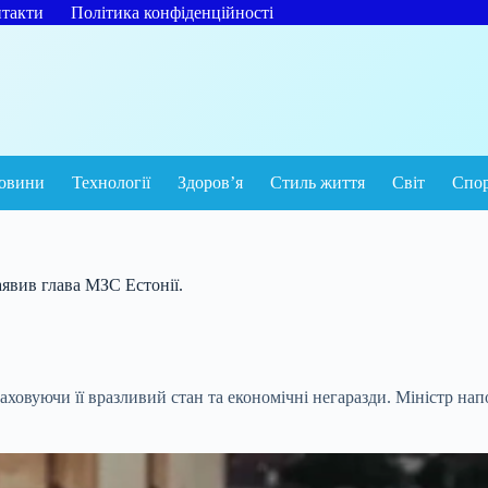
такти
Політика конфіденційності
овини
Технології
Здоров’я
Стиль життя
Світ
Спо
аявив глава МЗС Естонії.
аховуючи її вразливий стан та економічні негаразди. Міністр на