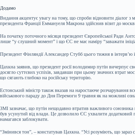
Додамо
Видання акцентує увагу на тому, що спроби відновити діалог з
президента Франції Еммануеля Макрона здійснив візит до москв
На початку поточного місяця президент Європейської Ради Антон
лише “у слушний момент” і що ЄС не має наміру “заважати ініц
Президент Фінляндії Александер Стубб цього тижня в інтерв’ю італі
Цахкна заявив, що президент росії володимир путін вичерпує св
досягло суттєвих успіхів, завдавши при цьому значних втрат мос
що сягають глибоко на російську територію.
Естонський міністр також вказав на наростаюче розчарування все
військового параду до Дня Перемоги 9 травня як на можливі озн
ЗМІ зазначає, що путін нещодавно втратив важливого союзника 
був усунутий від влади. Це дозволило ЄС ухвалити додатковий пак
намагався заблокувати.
“Змінився тон”, – констатував Цахкна. “Усі розуміють, що зараз 