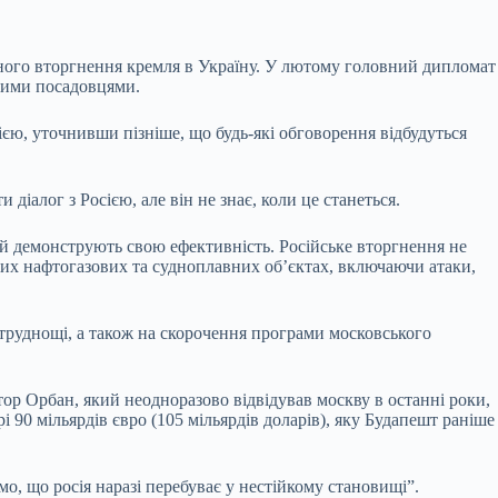
ного вторгнення кремля в Україну. У лютому головний дипломат
ькими посадовцями.
єю, уточнивши пізніше, що будь-які обговорення відбудуться
 діалог з Росією, але він не знає, коли це станеться.
ій демонструють свою ефективність. Російське вторгнення не
ьких нафтогазових та судноплавних об’єктах, включаючи атаки,
і труднощі, а також на скорочення програми московського
ор Орбан, який неодноразово відвідував москву в останні роки,
 90 мільярдів євро (105 мільярдів доларів), яку Будапешт раніше
мо, що росія наразі перебуває у нестійкому становищі”.