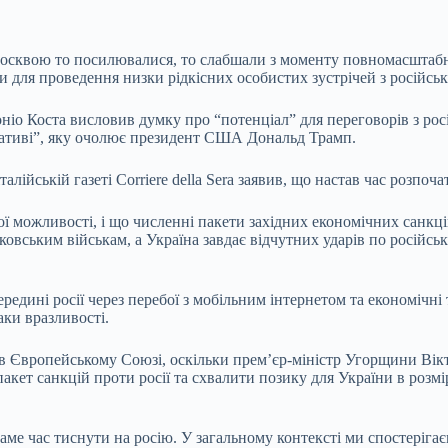
 москвою то посилювалися, то слабшали з моменту повномасштаб
и для проведення низки рідкісних особистих зустрічей з російс
іо Коста висловив думку про “потенціал” для переговорів з росі
іативі”, яку очолює президент США Дональд Трамп.
йській газеті Corriere della Sera заявив, що настав час розпочати
ої можливості, і що численні пакети західних економічних санкц
ковським військам, а Україна завдає відчутних ударів по російс
редині росії через перебої з мобільним інтернетом та економічн
аки вразливості.
в Європейському Союзі, оскільки прем’єр-міністр Угорщини Вікт
ет санкцій проти росії та схвалити позику для України в розмірі
саме час тиснути на росію. У загальному контексті ми спостерігає