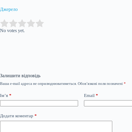
Джерело
Submit Rating
Rate this item:
No votes yet.
Залишити відповідь
Ваша e-mail адреса не оприлюднюватиметься.
Обов’язкові поля позначені
*
Ім’я
*
Email
*
Додати коментар
*