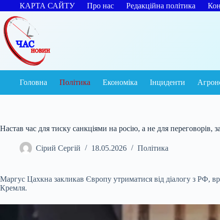
Перейти
КАРТА САЙТУ
Про нас
Редакційна політика
Кон
до
вмісту
Головна
Політика
Економіка
Інциденти
Агрон
Настав час для тиску санкціями на росію, а не для переговорів, з
Сірий Сергій
18.05.2026
Політика
Маргус Цахкна закликав Європу утриматися від діалогу з РФ, вр
Кремля.