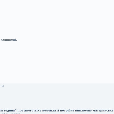
 I comment.
ни
та година” і до якого віку немовляті потрібне виключно материнськ