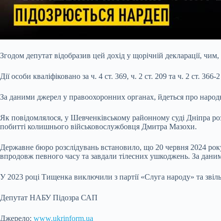
Згодом депутат відобразив цей дохід у щорічній декларації, чим, 
Дії особи кваліфіковано за ч. 4 ст. 369, ч. 2 ст. 209 та ч. 2 ст. 36
За даними джерел у правоохоронних органах, йдеться про наро
Як повідомлялося, у Шевченківському районному суді Дніпра ро
побитті колишнього військовослужбовця Дмитра Мазохи.
Державне бюро розслідувань встановило, що 20 червня 2024 року
впродовж певного часу та завдали тілесних ушкоджень. За даними
У 2023 році Тищенка виключили з партії «Слуга народу» та звіль
Депутат НАБУ Підозра САП
Джерело:
www.ukrinform.ua