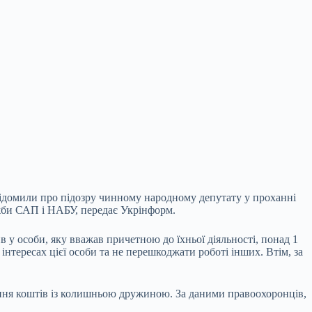
ідомили про підозру чинному народному депутату у проханні
ужби САП і НАБУ, передає Укрінформ.
ив у особи, яку вважав причетною до
їхньої діяльності, понад 1
інтересах цієї особи та не перешкоджати роботі інших. Втім, за
ання коштів із колишньою дружиною. За даними правоохоронців,