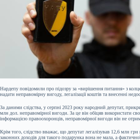
Нардепу повідомили про підозру за «вирішення питання» з колц
надати неправомірну вигоду, легалізації коштів та внесенні не
За даними слідства, у серпні 2023 року народний депутат, прик
млн дол. неправомірної вигоди. За це він обіцяв використати сво
інформацією правоохоронців, неправомірної вигоди він не отри
Крім того, слідство вважає, що депутат легалізував 12,6 млн 
законних доходів для такого подарунка вона не мала, а фактичної