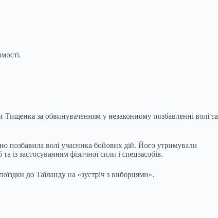
омості.
и Тищенка за обвинуваченням у незаконному позбавленні волі та
вно позбавила волі учасника бойових дій. Його утримували
а із застосуванням фізичної сили і спецзасобів.
поїздки до Таїланду на «зустріч з виборцями».