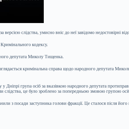
за версією слідства, умисно вніс до неї завідомо недостовірні від
6-2 Кримінального кодексу.
дного депутата Миколу Тищенка.
зглядається кримінальна справа щодо народного депутата Микол
 у Дніпрі група осіб за вказівкою народного депутата протипра
 слідства, це було зроблено за попередньою змовою групою осіб т
нили з посади заступника голови фракції. Це сталося після його 