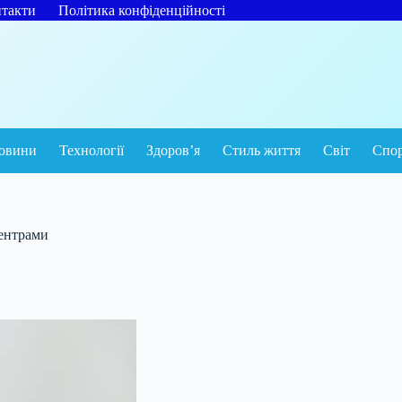
такти
Політика конфіденційності
овини
Технології
Здоров’я
Стиль життя
Світ
Спо
центрами