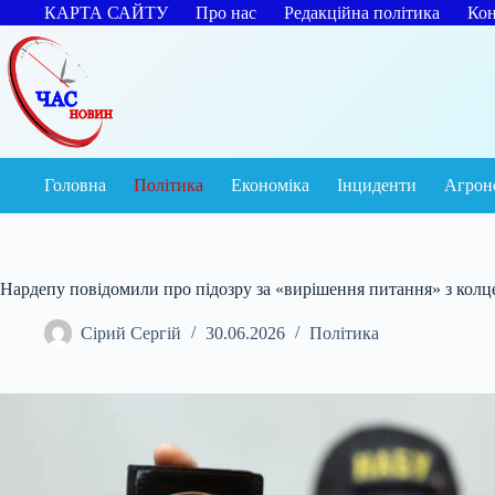
Перейти
КАРТА САЙТУ
Про нас
Редакційна політика
Кон
до
вмісту
Головна
Політика
Економіка
Інциденти
Агрон
Нардепу повідомили про підозру за «вирішення питання» з кол
Сірий Сергій
30.06.2026
Політика