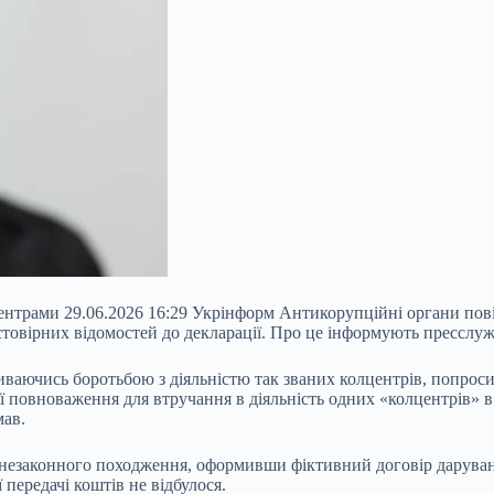
ентрами 29.06.2026 16:29 Укрінформ Антикорупційні органи пов
достовірних відомостей до декларації. Про це інформують прессл
риваючись боротьбою з діяльністю так званих колцентрів, попрос
ї повноваження для втручання в діяльність одних «колцентрів» в 
мав.
грн незаконного походження, оформивши фіктивний договір дарув
 передачі коштів не відбулося.