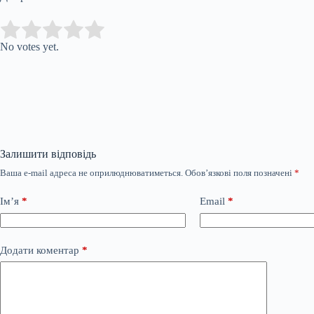
Submit Rating
Rate this item:
No votes yet.
Залишити відповідь
Ваша e-mail адреса не оприлюднюватиметься.
Обов’язкові поля позначені
*
Ім’я
*
Email
*
Додати коментар
*