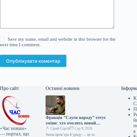
Save my name, email and website in this browser for the
next time I comment.
Опублікувати коментар
Про сайт
Останні новини
Інформ
К
С
П
Р
Фракція “Слуги народу” готує
й
зміни: хто очолить новий
п
«Час новин»
уряд?
Сірий Сергій
Сер 9, 2026
а
— портал, що
Зміна прем’єра й уряду — це та
К