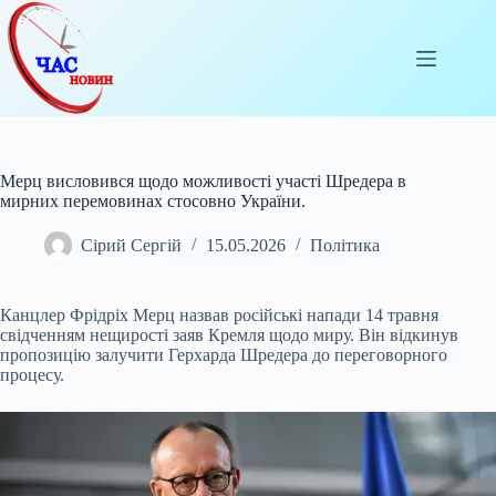
Перейти
до
вмісту
Мерц висловився щодо можливості участі Шредера в
мирних перемовинах стосовно України.
Сірий Сергій
15.05.2026
Політика
Канцлер Фрідріх Мерц назвав російські напади 14 травня
свідченням нещирості заяв Кремля щодо миру. Він відкинув
пропозицію залучити Герхарда Шредера до переговорного
процесу.