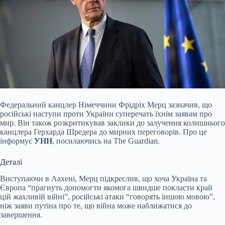
Федеральний канцлер Німеччини Фрідріх Мерц зазначив, що
російські наступи проти України суперечать їхнім заявам про
мир. Він також розкритикував заклики до залучення колишнього
канцлера Герхарда Шредера до мирних переговорів. Про це
інформує
УНН
, посилаючись на The Guardian.
Деталі
Виступаючи в Аахені, Мерц підкреслив, що хоча Україна та
Європа “прагнуть допомогти якомога швидше покласти край
цій жахливій війні”, російські атаки “говорять іншою мовою”,
ніж заяви путіна про те, що війна може наближатися до
завершення.