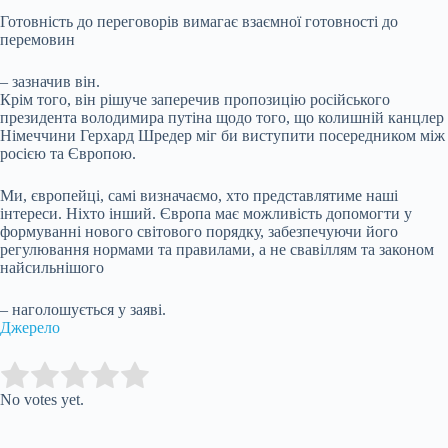
Готовність до переговорів вимагає взаємної готовності до
перемовин
– зазначив він.
Крім того, він рішуче заперечив пропозицію російського
президента володимира путіна щодо того, що колишній канцлер
Німеччини Герхард Шредер міг би виступити посередником між
росією та Європою.
Ми, європейці, самі визначаємо, хто представлятиме наші
інтереси. Ніхто інший. Європа має можливість допомогти у
формуванні нового світового порядку, забезпечуючи його
регулювання нормами та правилами, а не свавіллям та законом
найсильнішого
– наголошується у заяві.
Джерело
Submit Rating
Rate this item:
No votes yet.